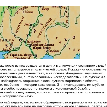
екоторые из них создаются в целях манипуляции сознанием людей
сего используются в политической сфере. Искажения основаны не
иональных доказательствах, а на основе убеждений, внушаемых
росовестными, ангажированными исследователями. На рубеже XX
. наблюдалось вторжение околонаучного маргинала в область
и, особенно — истории казачества. Эти «исследователи» глубоко
ы в себе, поверхностно знакомы с источниковой базой, с
логией исследования, но они готовы ниспровергать положения и
 исторической науки.
ко наблюдаем, как вольное обращение с историческим материало
но оказать влияние на массовое историческое сознание, падкое н