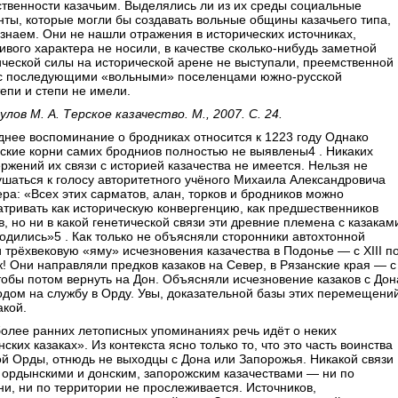
твенности казачьим. Выделялись ли из их среды социальные
ты, которые могли бы создавать вольные общины казачьего типа,
знаем. Они не нашли отражения в исторических источниках,
ивого характера не носили, в качестве сколько-нибудь заметной
ческой силы на исторической арене не выступали, преемственной
 с последующими «вольными» поселенцами южно-русской
епи и степи не имели.
улов М. А. Терское казачество. М., 2007. С. 24.
нее воспоминание о бродниках относится к 1223 году Однако
ские корни самих бродниов полностью не выявлены4 . Никаких
ржений их связи с историей казачества не имеется. Нельзя не
шаться к голосу авторитетного учёного Михаила Александровича
а: «Всех этих сарматов, алан, торков и бродников можно
тривать как историческую конвергенцию, как предшественников
в, но ни в какой генетической связи эти древние племена с казакам
одились»5 . Как только не объясняли сторонники автохтонной
 трёхвековую «яму» исчезновения казачества в Подонье — с XIII п
к! Они направляли предков казаков на Север, в Рязанские края — с
тобы потом вернуть на Дон. Объясняли исчезновение казаков с Дон
дом на службу в Орду. Увы, доказательной базы этих перемещени
акой.
олее ранних летописных упоминаниях речь идёт о неких
ских казаках». Из контекста ясно только то, что это часть воинства
й Орды, отнюдь не выходцы с Дона или Запорожья. Никакой связи
 ордынскими и донским, запорожским казачествами — ни по
и, ни по территории не прослеживается. Источников,