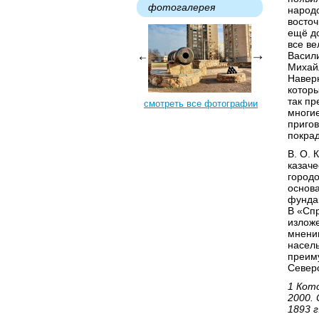
фотогалерея
народо
восточ
ещё до
все в
Васил
Михайл
Наверн
которы
так пр
смотреть все фотографии
многие
пригов
покрад
В. О.
казаче
городо
основ
фундам
В «Спр
изложе
мнению
насель
преиму
Северс
1 Кото
2000. 
1893 г