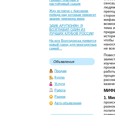
сенсац
настойчивый сыщик
людям 
Жду встречи с боксером,
препо
победа над которым принесет
сторон
звание чемпиона мира
мифам,
возмож
ЭДИК АРУТЮНЯН: Я
тема 
ВОЗГЛАВИЛ ОДИН ИЗ
придаю
ЛУЧШИХ КЛУБОВ РОССИИ
истори
чтобы
На юге Волгодонска появится
нанося
новый город для многодетных
не все
семей…
Повес
заимст
Объявления
изучен
произ
Продам
работы
процес
Куплю
расска
казаче
Услуги
Работа
МИФ
Разное
1. Ми
происх
Авто-объявления
разном
полити
появил