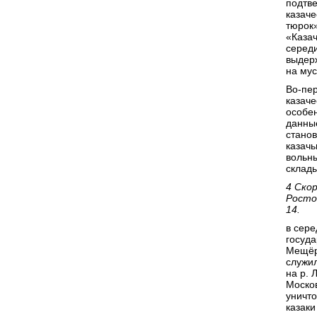
подтв
казач
тюрок»
«Казач
середи
выдерж
на мус
Во-пер
казаче
особен
данные
станов
казачь
вольны
склад
4 Скор
Ростов
14.
в сере
госуда
Мещёр
служил
на р. 
Москов
уничт
казаки