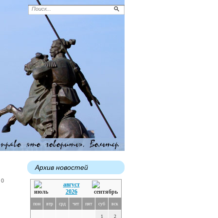
Архив новостей
 0
август
2026
пон
втр
срд
чет
пят
суб
вск
1
2