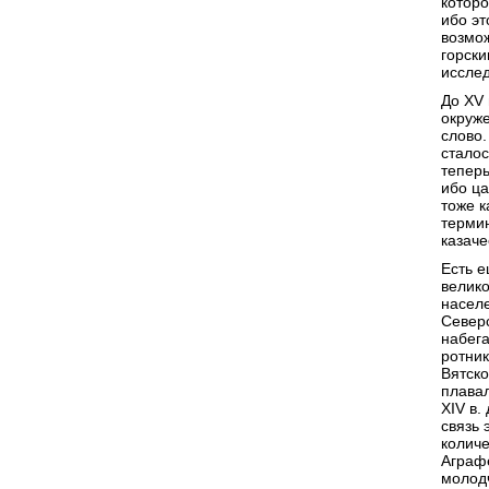
котор
ибо эт
возмож
горски
исслед
До XV 
окруже
слово.
сталос
теперь
ибо ца
тоже к
термин
казаче
Есть е
велико
населе
Северс
набега
ротни
Вятско
плавал
XIV в
связь 
количе
Аграфе
молодч