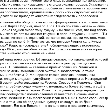
ого мы занимаемся. Имеем всего лишь совпадение наименований,
о были люди, нанимавшиеся в отряды охраны городов. Указывая н
ные связи ранних казачьих сообществ с кочевыми татарскими или
ми сообществами, организациями российских служилых казаков,
ователи не приводят конкретных свидетельств и параллелей.
в. какая-либо общность не могла сформироваться в условиях таког
ния: Карта Подонья, начало XIV в. Само понятие «казак» — лишь
 Борис Годунов писал хану Кучуму: «Ты знаешь сам, что над тобою
ь и сколько лет ты казаком кочуешь в поле, в трудах и нищете... Ты
 казак, изгнанник, одинокий, оставлен всеми; прими милость мою,
рь царя не сечёт!» Получается, что потомок Чингиз-хана Кучум —
азак? Радость исследователей, обнаруживающих в источниках
 до XV в., вполне объяснима. Вот только явление это к истории
ства никакого отношения не имеет.
щё одна точка зрения. Её авторы считают, что изначальной основой
русского вольного казачества являются две группы русского
ния: 1. Заполяне — сезонные промысловики из Рязанской и
кой земель, занимавшиеся охотой, рыболовством, а также
ми и грабежом. 2. Мещерские казаки, севрюки, повольники,
ки, «люди молодые», ушкуйники — речные пираты из Новгородской
й земли, действовавшие на Русском Севере и в Поволжье. Они
и на гребных судах «ушкуях», вмещавших более 20 чел., и ещё в
. дошли до берегов Терека. Имеются ли данные, подтверждающие
этих сообществ с возникновением казачества? В очень малом
стве. Великий князь Московский Иван III в 1502 г. писал своей сест
не о том, что её подданные «уходят самодурью на Дон в
ество». Его сын Василий III в начале века в послании крымскому