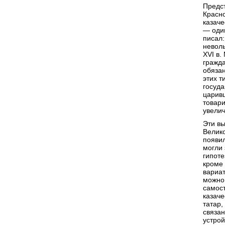
Предс
Красно
казаче
— оди
писал:
неволь
XVI в.
гражда
обязан
этих т
госуда
царивш
товари
увели
Эти вы
Велико
появил
могли 
гипоте
кроме 
вариа
можно 
самост
казаче
татар,
связан
устрой