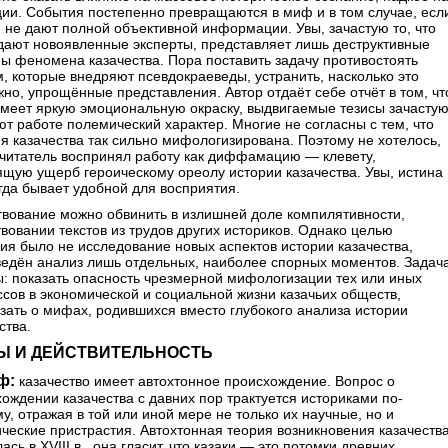
ии. События постепенно превращаются в миф и в том случае, есл
не дают полной объективной информации. Увы, зачастую то, что
дают новоявленные эксперты, представляет лишь деструктивные
ы феномена казачества. Пора поставить задачу противостоять
 которые внедряют псевдокраеведы, устранить, насколько это
но, упрощённые представления. Автор отдаёт себе отчёт в том, чт
имеет яркую эмоциональную окраску, выдвигаемые тезисы зачасту
т работе полемический характер. Многие не согласны с тем, что
я казачества так сильно мифологизирована. Поэтому не хотелось,
 читатель воспринял работу как диффамацию — клевету,
щую ущерб героическому ореолу истории казачества. Увы, истина
гда бывает удобной для восприятия.
твование можно обвинить в излишней доле компилятивности,
вовании текстов из трудов других историков. Однако целью
ия было не исследование новых аспектов истории казачества,
ведён анализ лишь отдельных, наиболее спорных моментов. Задач
: показать опасность чрезмерной мифологизации тех или иных
сов в экономической и социальной жизни казачьих обществ,
зать о мифах, родившихся вместо глубокого анализа истории
ства.
Ы И ДЕЙСТВИТЕЛЬНОСТЬ
ф:
казачество имеет автохтонное происхождение. Вопрос о
ождении казачества с давних пор трактуется историками по-
у, отражая в той или иной мере не только их научные, но и
ческие пристрастия. Автохтонная теория возникновения казачеств
ась в XVIII в., она гласит, что казаки — это потомки древних