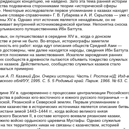
ерждающих концепцию, не найдено. Зато эта тема ранней истории
ества подхвачена сторонниками теории «исторической сферы
. Некоторые исследователи первое упоминание о казаках находят 
ьем словаре-справочнике» Г. В. Губарева и А. И. Скрылова — уже 
ны XV в. Однако этот источник является ненадёжным, он не
ивает внутренней источниковедческой критики. Непонятна сноска
ульманского путешественника Ибн Баттута.
вых, он путешествовал в середине XIV в., когда о донском
стве и речи не было. Во-вторых, историографы заметили
ность его работ: когда идут описания обществ Средней Азии —
 достоверны, чем далее находятся народы, сведения Ибн Баттута
ятся похожими на заимствования. Искатели зарождения ранних
их сообществ в древности пытаются объявить тождество служилых 
х казаков. Действительно, сообщество служилых казаков стало
ываться примерно
ик А. П. Казачий Дон. Очерки истории. Часть I. Ростов н/Д: Изд-в
ского облИУУ, 1995. С. 5. 5 Родимый край. Париж. 1966. № 63. С.
дине XV в. одновременно с процессами централизации Российског
рства в районах юго-восточного и южного русского пограничья — в
ской, Рязанской и Северской землях. Первым упоминанием о
ом казачестве в исторических источниках является описание битв
Листани зимой 1443–1444 гг., когда войско великого князя
ского Василия II, в составе которого воевали рязанские казаки,
ожило войско ордынского царевича Мустафы. Однако служилые
 на тех территориях никак не связаны с казачеством, историей