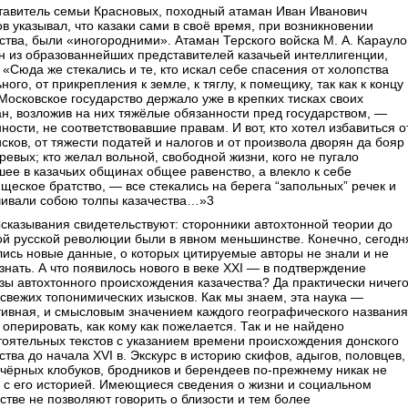
тавитель семьи Красновых, походный атаман Иван Иванович
в указывал, что казаки сами в своё время, при возникновении
ства, были «иногородними». Атаман Терского войска М. А. Карауло
н из образованнейших представителей казачьей интеллигенции,
 «Сюда же стекались и те, кто искал себе спасения от холопства
ного, от прикрепления к земле, к тяглу, к помещику, так как к концу
 Московское государство держало уже в крепких тисках своих
н, возложив на них тяжёлые обязанности пред государством, —
ности, не соответствовавшие правам. И вот, кто хотел избавиться о
исков, от тяжести податей и налогов и от произвола дворян да бояр
ревых; кто желал вольной, свободной жизни, кого не пугало
ее в казачьих общинах общее равенство, а влекло к себе
щеское братство, — все стекались на берега “запольных” речек и
чивали собою толпы казачества…»3
сказывания свидетельствуют: сторонники автохтонной теории до
й русской революции были в явном меньшинстве. Конечно, сегодн
ись новые данные, о которых цитируемые авторы не знали и не
знать. А что появилось нового в веке XXI — в подтверждение
зы автохтонного происхождения казачества? Да практически ничего
свежих топонимических изысков. Как мы знаем, эта наука —
тивная, и смысловым значением каждого географического названия
оперировать, как кому как пожелается. Так и не найдено
оятельных текстов с указанием времени происхождения донского
ства до начала XVI в. Экскурс в историю скифов, адыгов, половцев,
 чёрных клобуков, бродников и берендеев по-прежнему никак не
 с его историей. Имеющиеся сведения о жизни и социальном
стве не позволяют говорить о близости и тем более