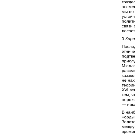
тождес
элемен
мы не 
устойч
полити
связи
лесост
3 Кара
Послед
этниче
подтве
прислу
Мюллер
рассма
казако
не нах
теории
XVI ве
тем, ч
перехо
— ник
В наиб
«ордын
Золото
между
времен