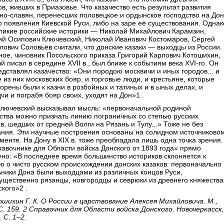
в, живших в Приазовье. Что казачество есть результат развития
но-славян, перенесших половецкое и ордынское господство на Дон
 появления Киевской Руси, либо на заре её существования. Однак
еликие российские историки — Николай Михайлович Карамзин,
ий Осипович Ключевский, Николай Иванович Костомаров, Сергей
ович Соловьёв считали, что донские казаки — выходцы из России.
ое, чиновник Посольского приказа Григорий Карпович Котошихин,
й писал в середине XVII в., был ближе к событиям века XVI-го. Он
едставлял казачество: «Они породою москвичи и иных городов... и
 из них московских бояр, и торговые люди, и крестьяне, которые
орены были к казни в розбойных и татиных и в ыных делах, и
чи и пограбя бояр своих, уходят на Дон»1 .
 Ключевский высказывал мысль: «первоначальной родиной
ства можно признать линию пограничных со степью русских
в, шедших от средней Волги на Рязань и Тулу...» Тоже не без
ания. Эти научные построения основаны на солидном источниково
енте. На Дону в XIX в. тоже преобладала лишь одна точка зрения.
авочнике для Области войска Донского от 1893 года» прямо
но: «В последнее время большинство историков склоняется к
 о чисто русском происхождении донских казаков: первоначально
ники Дона были выходцами из различных концов Руси,
щественно рязанцы, новгородцы и севрюки из древнего княжества
кого»2 .
шихин Г. К. О России в царствование Алексея Михайловича. М.,
С. 159. 2 Справочник для Области войска Донского. Новочеркасск,
. С. 1–2.