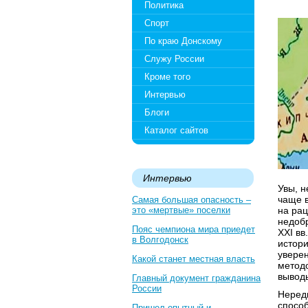
Политика
Спорт
По краю Донскому
Служу России
Кроме того
Интервью
Блоги
Каталог сайтов
Интервью
Увы, н
чаще в
Самая большая опасность –
это «мертвые» поселки
на рац
недоб
Пояс чемпиона мира приедет
XXI вв
в Волгодонск
истори
уверен
Какой станет местная власть
методо
выводы
Главный документ гражданина
России
Неред
способ
Пришел опытный и