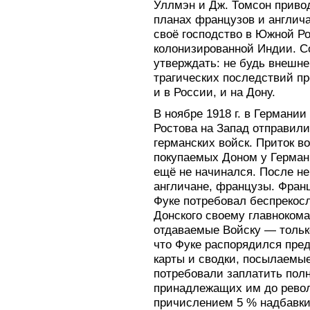
Уллмэн и Дж. Томсон приво
планах французов и англича
своё господство в Южной Ро
колонизированной Индии. С
утверждать: не будь внешне
трагических последствий п
и в России, и на Дону.
В ноябре 1918 г. в Германи
Ростова на Запад отправил
германских войск. Приток в
покупаемых Доном у Германи
ещё не начинался. После н
англичане, французы. Фран
Фуке потребовал беспрекос
Донского своему главноком
отдаваемые Войску — только
что Фуке распорядился пред
карты и сводки, посылаемые
потребовали заплатить пол
принадлежащих им до револ
причислением 5 % надбавки 