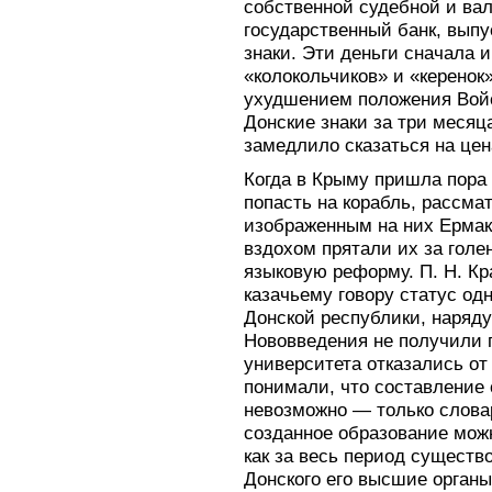
собственной судебной и ва
государственный банк, вып
знаки. Эти деньги сначала 
«колокольчиков» и «керенок»
ухудшением положения Войс
Донские знаки за три месяца
замедлило сказаться на цен
Когда в Крыму пришла пора 
попасть на корабль, рассма
изображенным на них Ермак
вздохом прятали их за гол
языковую реформу. П. Н. Кр
казачьему говору статус од
Донской республики, наряду
Нововведения не получили 
университета отказались от
понимали, что составление 
невозможно — только словар
созданное образование можн
как за весь период существ
Донского его высшие органы