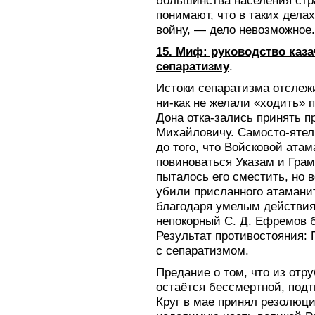
большинства населения стр
понимают, что в таких дела
войну, — дело невозможное.
15. Миф: руководство каза
сепаратизму
.
Истоки сепаратизма отслежи
ни-как не желали «ходить» 
Дона отка-зались принять п
Михайловичу. Самосто-ятел
до того, что Войсковой ата
повиноваться Указам и Гра
пыталось его сместить, но 
убили присланного атаманит
благодаря умелым действиям
непокорный С. Д. Ефремов 
Результат противостояния: П
с сепаратизмом.
Предание о том, что из отр
остаётся бессмертной, подт
Круг в мае принял резолюци