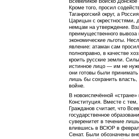
Всевеликое Войско Донское
Кроме того, просил содейст
Таганрогский округ, а Росс
Царицын с окрестностями, 
немцам на утверждение. Вз
преимущественного вывоза 
экономические льготы. Нес
явление: атаман сам проси
полноправно, в качестве хо
кроить русские земли. Сил
истинное лицо — им не нуж
они готовы были принимать
лишь бы сохранить власть,
войне.
В новоиспечённой «стране» 
Конституция. Вместе с тем
Гражданов считает, что Все
государственное образован
суверенитет в течение лишь 
влившись в ВСЮР в феврале
Сенат. Были обозначены вн