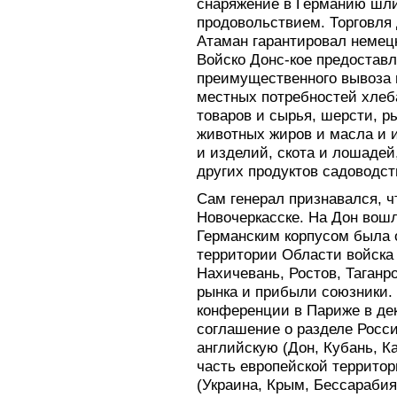
снаряжение в Германию шл
продовольствием. Торговля
Атаман гарантировал немец
Войско Донс-кое предостав
преимущественного вывоза 
местных потребностей хлеба
товаров и сырья, шерсти, р
животных жиров и масла и и
и изделий, скота и лошадей,
других продуктов садоводс
Сам генерал признавался, ч
Новочеркасске. На Дон вош
Германским корпусом была о
территории Области войска
Нахичевань, Ростов, Таганро
рынка и прибыли союзники.
конференции в Париже в дек
соглашение о разделе Росс
английскую (Дон, Кубань, К
часть европейской террито
(Украина, Крым, Бессарабия