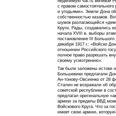
неделимую часть великой Р
с правом самостоятельного
и угодьями». Земли Дона о
собственностью казаков. Во
шумок разлагающейся «демо
Круги, Рады, создавались к
начала XVIII в. выборы ата
постановление III Большого 
декабря 1917 г.: «Войско Д
отношении Российского госу
полное право разрешать вну
своему усмотрению».
Так были заложены истоки н
Большевики предлагали Дон
Ан-тонову-Овсиенко от 28 фе
Сталин не возражали об об
советской республики в сос
предлагал оригинальную «а
армию за пределы ВВД можн
Войскового Круга. Что за гос
имеет свою армию, которую