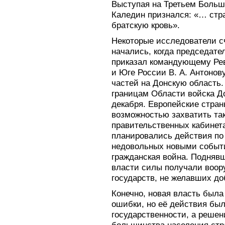
Выступая на Третьем Большо
Каледин признался: «… стр
братскую кровь».
Некоторые исследователи с
начались, когда председат
приказал командующему Ре
и Юге России В. А. Антонов
частей на Донскую область.
границам Области войска Д
декабря. Европейские стран
возможностью захватить та
правительственных кабинет
планировались действия по
недовольных новыми событ
гражданская война. Поднявш
власти силы получали воор
государств, не желавших до
Конечно, новая власть был
ошибки, но её действия бы
государственности, а реше