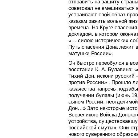
отправить на защиту страны
советовал не вмешиваться в
устраивают свой образ правл
казакам зажить вольной жиз
времена. На Круге спасения 
докладом, в котором оконча
«… силою исторических со
Путь спасения Дона лежит в
матушки России».
Он быстро переобулся в воз
восстании К. А. Булавина: «
Тихий Дон, искони русский 
против России» . Прошло л
казачества напрочь подзабы
получении булавы (июнь 191
сыном России, неотделимой
Дон…» Зато некоторые исто
Всевеликого Войска Донско
устройства, существовавшу
российской смуты». Они от
нового суверенного образов