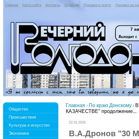
Главная
Карта сайта
Контакты
Редакция
Реклама в газете
Реклама на са
7 ав
Главная
По краю Донскому
В
Общество
КАЗАЧЕСТВЕ" продолжение...
Происшествия
22.01.2026
Культура и искусство
В.А.Дронов "30
Экономика