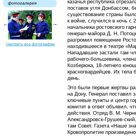
казачья республика отрезал
фотогалерея
поставок угля Донбассом, б
существование страны было 
к войне, случился в ночь с 2
начальника ростовского гарн
генерал-майора Д. Н. Потоцк
разгромил помещение Росто
смотреть все фотографии
находившееся в театре «Ма
Нападавшие застали там чле
рабочего-большевика, члена
Козберюка, 18-летнего юнош
красногвардейцев. Их тела
день.
Это были первые жертвы ра
на Дону. Генерал поставил з
ключевые пункты и центр г
комитет в ответ объявил, ч
действия. Отряд В. М. Черн
Александровск-Грушев-ский,
там Совет. Газета «Наше зн
Кровопролитие произведено.