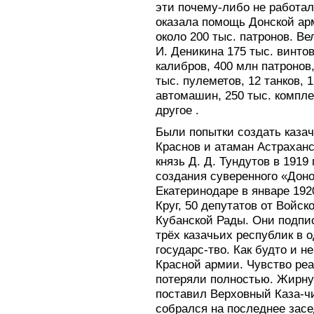
эти почему-либо не работал
оказала помощь Донской ар
около 200 тыс. патронов. В
И. Деникина 175 тыс. винто
калибров, 400 млн патронов,
тыс. пулеметов, 12 танков, 
автомашин, 250 тыс. компл
другое .
Были попытки создать казач
Краснов и атаман Астраханс
князь Д. Д. Тундутов в 1919
создания суверенного «Доно
Екатеринодаре в январе 192
Круг, 50 депутатов от Войск
Кубанской Рады. Они подпи
трёх казачьих республик в
государс-тво. Как будто и 
Красной армии. Чувство ре
потеряли полностью. Жирну
поставил Верховный Каза-чий
собрался на последнее зас