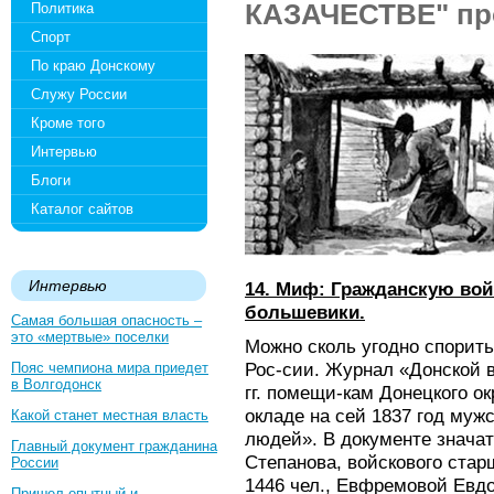
КАЗАЧЕСТВЕ" про
Политика
Спорт
По краю Донскому
Служу России
Кроме того
Интервью
Блоги
Каталог сайтов
Интервью
14. Миф: Гражданскую вой
большевики.
Самая большая опасность –
это «мертвые» поселки
Можно сколь угодно спорить
Рос-сии. Журнал «Донской 
Пояс чемпиона мира приедет
в Волгодонск
гг. помещи-кам Донецкого ок
окладе на сей 1837 год муж
Какой станет местная власть
людей». В документе знача
Главный документ гражданина
Степанова, войскового ста
России
1446 чел., Евфремовой Евд
Пришел опытный и