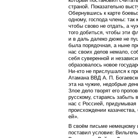
который постановил считат
страной. Показательно выст
Обернувшись к карте боевых
одному, господа члены: так 
чтобы свово не отдать, а чу
того добиться, чтобы эти ф
и в даль далеко дюже не пущ
была порядочная, а ныне пр
нас своих делов немало, со
себя суверенной и независ
образовалось новое государ
Ни-кто не прислушался к п
Атамана ВВД А. П. Богаевско
эта на чужие, недобрые ден
Злое дело творят его пропо
русскому, стараясь забыть 
нас с Россией, придумывая 
происхождении казачества,
ей».
В своём письме немецкому 
поставил условие: Вильгел