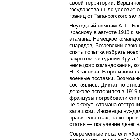
своей территории. Вершиной
государства было условие 
границ от Таганрогского зал
Неугодный немцам А. П. Бог
Краснову в августе 1918 г. 
атамана. Немецкое командо
снарядов, Богаевский свою 
опять попытка избрать новог
закрытом заседании Круга 
немецкого командования, ко
Н. Краснова. В противном 
военные поставки. Возможны
состоялись. Диктат по отно
державе повторился в 1919 г
французы потребовали снят
не окажут. Атамана отстрани
запашком. Иноземцы нужда
правительствах, на которые
статья — получение денег н
Современные искатели «бел