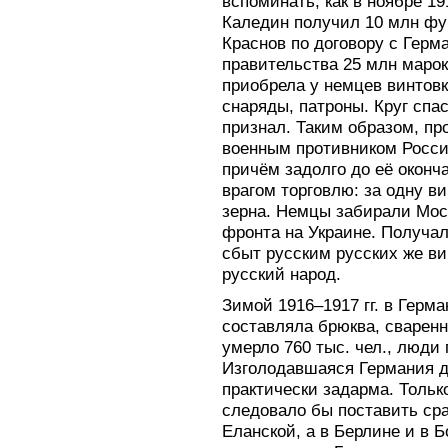
вспоминать, как в ноябре 19
Каледин получил 10 млн фун
Краснов по договору с Герм
правительства 25 млн марок
приобрела у немцев винтовк
снаряды, патроны. Круг спа
признал. Таким образом, п
военным противником Росси
причём задолго до её оконч
врагом торговлю: за одну в
зерна. Немцы забирали Мос
фронта на Украине. Получал
сбыт русским русских же ви
русский народ.
Зимой 1916–1917 гг. в Герм
составляла брюква, сваренн
умерло 760 тыс. чел., люди
Изголодавшаяся Германия д
практически задарма. Только
следовало бы поставить сраз
Еланской, а в Берлине и в Б