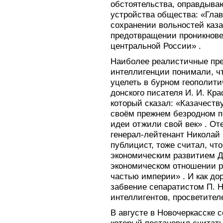
обстоятельства, оправдыва
устройства общества: «Глав
сохранении вольностей каза
предотвращении проникнове
центральной России» .
Наиболее реалистичные пре
интеллигенции понимали, чт
уцелеть в бурном геополит
донского писателя И. И. Кра
который сказал: «Казачеств
своём прежнем безродном п
идеи отжили свой век» . От
генерал-лейтенант Николай 
публицист, тоже считал, чт
экономическим развитием До
экономическом отношении р
частью империи» . И как до
забвение сепаратистом П. Н
интеллигентов, просветител
В августе в Новочеркасске 