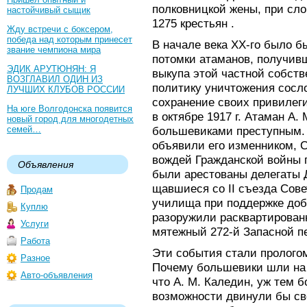
полковницкой жены, при сл
настойчивый сыщик
1275 крестьян .
Жду встречи с боксером,
победа над которым принесет
В начале века XX-го было б
звание чемпиона мира
потомки атаманов, получив
ЭДИК АРУТЮНЯН: Я
выкупа этой частной собст
ВОЗГЛАВИЛ ОДИН ИЗ
политику уничтожения сосло
ЛУЧШИХ КЛУБОВ РОССИИ
сохранение своих привилег
На юге Волгодонска появится
в октябре 1917 г. Атаман A.
новый город для многодетных
семей…
большевиками преступным. 
объявили его изменником, С
вождей Гражданской войны 
Объявления
были арестованы делегаты Д
щавшиеся со II съезда Сове
Продам
училища при поддержке доб
Куплю
разоружили расквартирован
Услуги
мятежный 272-й Запасной п
Работа
Эти события стали прологом
Разное
Почему большевики шли на 
Авто-объявления
что А. М. Каледин, уж тем б
возможности двинули бы св