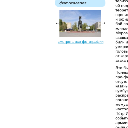
териз
фотогалерея
её нед
теорет
оцени
и офи
бой по
конная
Морозо
шашкам
смотреть все фотографии
били и
умира
головы
от кар
атака
Это бы
Поляк
про-фе
отсутс
казачь
сумбур
распре
погоне
мемуа
настол
Пётр 
событ
армии»
была с