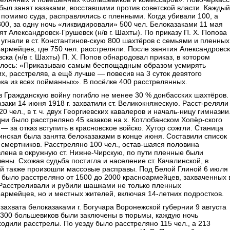
был занят казаками, восставшими против советской власти. Каждый
 помимо суда, расправлялись с пленными. Когда убивали 100, а
300, за одну ночь «ликвидировали» 500 чел. Белоказаками 11 мая
ят Александровск-Грушевск (н/в г. Шахты). По приказу П. Х. Попова
угнали в ст. Константинов-скую 800 шахтёров с семьями и пленных
армейцев, где 750 чел. расстреляли. После занятия Александровск
ска (н/в г. Шахты) П. Х. Попов обнародовал приказ, в котором
илось: «Приказываю самым беспощадным образом усмирять
х, расстреляв, а ещё лучше — повесив на 3 суток девятого
ка из всех пойманных». В посёлке 400 расстрелянных.
в Гражданскую войну погибло не менее 30 % донбасских шахтёров.
заки 14 июня 1918 г. захватили ст. Великокняжескую. Расст-реляли
20 чел., в т. ч. двух Георгиевских кавалеров и началь-ницу гимназии
дни было расстреляно 45 казаков на х. Котлобанском Хопёр-ского
 — за отказ вступить в красновское войско. Хутор сожгли. Станица
нская была занята белоказаками в конце июня. Составили список
 смертников. Расстреляно 100 чел., остав-шаяся половина
лена в окружную ст. Нижне-Чирскую, по пути пленные были
ены. Схожая судьба постигла и население ст. Качалинской, в
ой также произошли массовые расправы. Под Белой Глиной 6 июля
. было расстреляно от 1500 до 2000 красноармейцев, захваченных 
 Расстреливали и рубили шашками не только пленных
армейцев, но и местных жителей, включая 14-летних подростков.
захвата белоказаками г. Богучара Воронежской губернии 9 августа
 300 большевиков были заключены в тюрьмы, каждую ночь
одили расстрелы. По уезду было расстреляно 115 чел., а 213