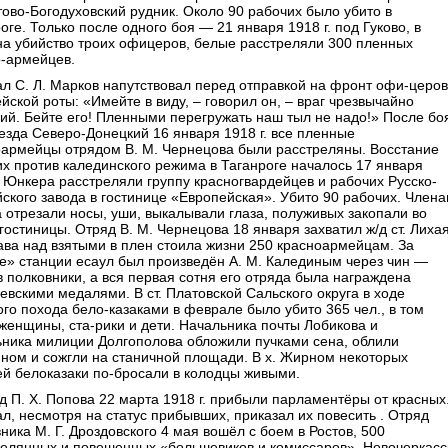
ово-Богодуховский рудник. Около 90 рабочих было убито в
оге. Только после одного боя — 21 января 1918 г. под Гуково, в
на убийство троих офицеров, белые расстреляли 300 пленных
о-армейцев.
л С. Л. Марков напутствовал перед отправкой на фронт офи-церов
йской роты: «Имейте в виду, – говорил он, – враг чрезвычайно
ий. Бейте его! Пленными перегружать наш тыл не надо!» После бо
езда Северо-Донецкий 16 января 1918 г. все пленные
оармейцы отрядом В. М. Чернецова были расстреляны. Восстание
х против калединского режима в Таганроге началось 17 января
. Юнкера расстреляли группу красногвардейцев и рабочих Русско-
ского завода в гостинице «Европейская». Убито 90 рабочих. Член
 отрезали носы, уши, выкалывали глаза, полуживых закопали во
гостиницы. Отряд В. М. Чернецова 18 января захватил ж/д ст. Лихая
ва над взятыми в плен стоила жизни 250 красноармейцам. За
е» станции есаул был произведён А. М. Калединым через чин —
в полковники, а вся первая сотня его отряда была награждена
евскими медалями. В ст. Платовской Сальского округа в ходе
го похода бело-казаками в феврале было убито 365 чел., в том
женщины, ста-рики и дети. Начальника почты Лобикова и
ьника милиции Долгополова обложили пучками сена, облили
ном и сожгли на станичной площади. В х. Жирном некоторых
й белоказаки по-бросали в колодцы живыми.
д П. Х. Попова 22 марта 1918 г. прибыли парламентёры от красных
л, несмотря на статус прибывших, приказал их повесить . Отряд
ника М. Г. Дроздовского 4 мая вошёл с боем в Ростов, 500
релянных и повешенных «большевиков и комиссаров». Новочеркасс