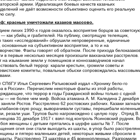
аторской армии. Идеализация боевых качеств казачьих
делений не даёт возможности объективно оценить его реальную
ю силу.
иф: красные уничтожали казаков массово.
ием лихих 1990-х годов оказалось восприятие борцов за советску
 — как убийц и грабителей. На публику, смотрящую телеящик,
ы таких «исследований» обрушили непроверенные, единичные
 основанные на субъективном восприятии, а то и на
орчестве. Факты говорят об обратном. После прихода белоказако
ти в первые несколько месяцев произошли вакханалии расстрелов.
т на изымание земли у помещиков и коннозаводчиков начал
ствовать белый террор: карали крестьян, громили советы и
евистские комитеты, повальные обыски сопровождались массовым
твами.
 СПбГУ Илья Сергеевич Ратьковский издал «Хронику бело-го
а в России». Перечислим некоторые факты из этой работы,
рждающие, что террор в годы Гражданской войны только с одной
ы — не более чем миф. Войска атамана А. М. Каледина 2 декабря
. заняли Ростов. Расстреляно 62 ростовских рабочих. Казаки загнал
Балабанов-скую рощу, выворачивали суставы, перешибали коленны
и, резали уши. Трупов было нагромождено с целую гору . Отряд В.
нецова 31 декабря 1917 г. взял под контроль Ясиновский рудник. В
 боя женщины с детьми прятались в шурфе шахты № 7. После
щения огня они стали выходить из шахты, в упор было расстрелян
енщины и пятеро маленьких детей, некоторых живыми сбросили в
шахты. Расстреляно 73 шахтёра и 45 военнопленных. Разгромили