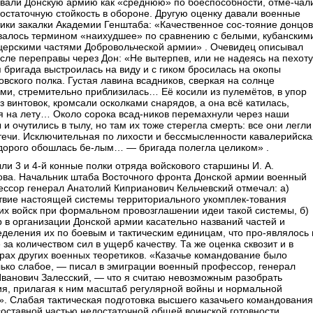
овали Донскую армию как «среднюю» по боеспособности, отме-чал
остаточную стойкость в обороне. Другую оценку давали военные
ики закалки Академии Генштаба: «Качественное сос-тояние донцов
валось термином «наихудшее» по сравнению с белыми, кубанским
церскими частями Добровольческой армии» . Очевидец описывал
сле переправы через Дон: «Не вытерпев, или не надеясь на пехоту
 бригада выстроилась на виду и с гиком бросилась на окопы
вского полка. Густая лавина всадников, сверкая на солнце
и, стремительно приблизилась… Её косили из пулемётов, в упор
з винтовок, кромсали осколками снарядов, а она всё катилась,
я на лету… Около сорока всад-ников перемахнули через наши
 и очутились в тылу, но там их тоже стерегла смерть: все они легли
течи. Исключительная по лихости и бессмысленности кавалерийска
 дорого обошлась бе-лым… — бригада полегла целиком» .
ли 3 и 4-й конные полки отряда войскового старшины И. А.
ова. Начальник штаба Восточного фронта Донской армии военный
ссор генерал Анатолий Киприанович Кельчевский отмечал: а)
твие настоящей системы территориального укомплек-тования
их войск при формальном провозглашении идеи такой системы, б)
 в организации Донской армии касательно названий частей и
деления их по боевым и тактическим единицам, что про-являлось 
 за количеством сил в ущерб качеству. Та же оценка сквозит и в
рах других военных теоретиков. «Казачье командование было
ько слабое, — писал в эмиграции военный профессор, генерал
Иванович Залесский, — что я считаю невозможным разобрать
ия, прилагая к ним масштаб регулярной войны и нормальной
. Слабая тактическая подготовка высшего казачьего командования
оставной частью недостаточной общей воинской готовности