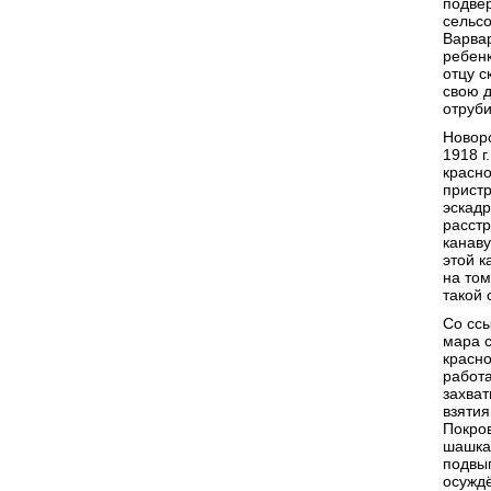
подвер
сельсо
Варва
ребенк
отцу с
свою д
отруби
Новоро
1918 г
красн
прист
эскад
расстр
канаву
этой к
на том
такой 
Со сс
мара с
красно
работа
захват
взятия
Покров
шашкам
подвып
осуждё