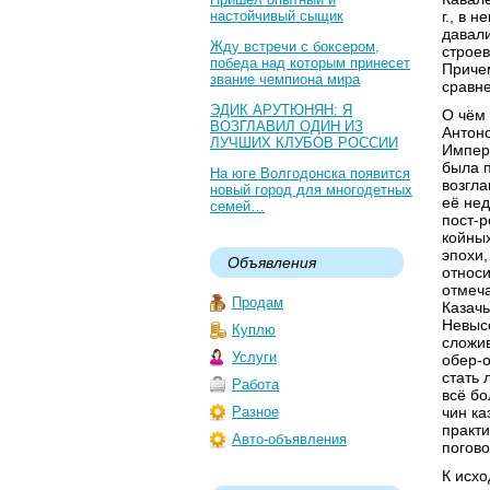
настойчивый сыщик
г., в 
давали
Жду встречи с боксером,
строев
победа над которым принесет
Причем
звание чемпиона мира
сравн
ЭДИК АРУТЮНЯН: Я
О чём 
ВОЗГЛАВИЛ ОДИН ИЗ
Антон
ЛУЧШИХ КЛУБОВ РОССИИ
Импера
была п
На юге Волгодонска появится
возгла
новый город для многодетных
её не
семей…
пост-р
койных
эпохи,
Объявления
относи
отмеча
Продам
Казач
Невысо
Куплю
сложив
Услуги
обер-
стать 
Работа
всё бо
Разное
чин ка
практи
Авто-объявления
погово
К исхо