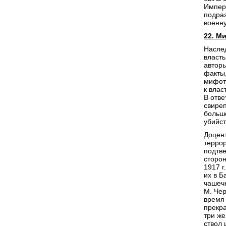
Импер
подраз
военну
22. М
Наслед
власть
автор
факты,
мифотв
к влас
В отве
свиреп
больш
убийс
Доцент
террор
подтве
сторон
1917 г
их в 
чашечк
М. Чер
время
прекра
три ж
ствол 