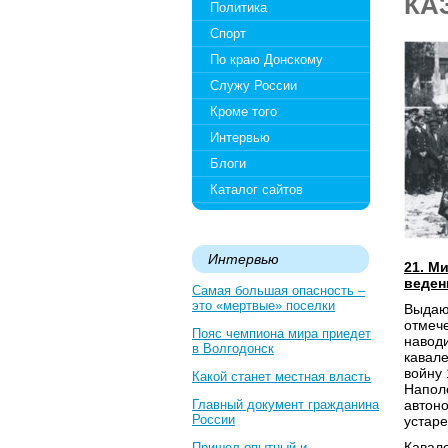
КА
Политика
Спорт
По краю Донскому
Служу России
Кроме того
Интервью
Блоги
Каталог сайтов
Интервью
21. М
веден
Самая большая опасность –
это «мертвые» поселки
Выдаю
отмеч
Пояс чемпиона мира приедет
наводи
в Волгодонск
кавал
войну 
Какой станет местная власть
Напол
Главный документ гражданина
автоно
России
устаре
Кавале
Пришел опытный и