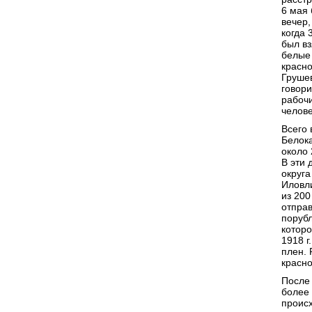
6 мая 
вечер,
когда 
был вз
белые 
красно
Грушев
говор
рабочи
челове
Всего 
Белока
около 
В эти 
округа
Иловли
из 200
отправ
порубл
котор
1918 г
плен.
красно
После 
более
происх