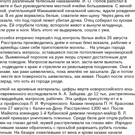
гнуто различным телесным наказаниям. И. О. Попов работал в
вете и был руководителем местной ячейки большевиков. С женой
рой, учительницей Макашевской начальной школы, ждали рождени
а. В их дом ворвались белые, схватили жен-щину. Через день её
казали, что под горой лежит убитая дочка. Отец собирал по кускам
очь. Ей отрубили голову, вспороли живот и вынули младенца,
ли руки и ноги. Мать этого не выдержала, сошла с ума.
ссийск вторично перешёл под контроль белых войск 26 августа
. Расстрелы производились днём и ночью близ вокзала, рабочие и
оармейцы сами себе приготовляли могилы… На улицах города
реливались матросы, оставшиеся после потопления черноморской
ры. Выжженный порохом на руке якорь служил достаточным для
ела поводом. Матросов выгнали за мол, заста-вили выкопать
, подводили к краю и стреляли из револьверов поодиночке. Они в
анаве, как раки шевелились, пока землёю не засыпали. Да и потом
 месте вся поверхность шевелилась, как живая. Пошёл после этого
смрад, что хоть из города уходи.
ылкой на архивные материалы, цифры жертв новороссийского кош-
овременного исследователя А. А. Зайцева: до 12 тыс. растрелянн
гвардейцев, матросов, рабочих. Эта цифра присутству-ет и в
х профессора Л. И. Футорянского. Казаки генерала П. Н. Краснова
или 27 августа г. Калач-на-Дону. Расстреляно 1300 чел. После
 Майкопа командир 1-й Кубанской дивизии генерал-майор В. Л.
ский приказал уничтожить пленных. Среди бела дня отцов рубили
и на глазах детей, мужей расстреливали на глазах жён. Изрядно
ившие казаки обратились с просьбой разрешить рубить головы
нным. На базаре охмелевшие от вина и крови казаки начали