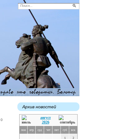
Архив новостей
август
 0
2026
пон
втр
срд
чет
пят
суб
вск
1
2