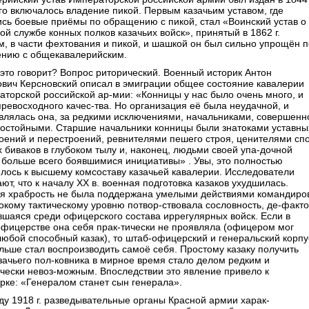
него включалось владение пикой. Первым казачьим уставом, где
сь боевые приёмы по обращению с пикой, стал «Воинский устав о
ой службе конных полков казачьих войск», принятый в 1862 г.
, в части фехтования и пикой, и шашкой он был сильно упрощён п
ению с общекавалерийским.
это говорит? Вопрос риторический. Военный историк Антон
ович Керсновский описал в эмиграции общее состояние кавалерии
торской российской ар-мии: «Конницы у нас было очень много, и
ревосходного качес-тва. Но организация её была неудачной, и
влялась она, за редкими исключениями, начальниками, совершенн
достойными. Старшие начальники конницы были знатоками уставны
оений и перестроений, ревнителями пешего строя, ценителями спо
 биваков в глубоком тылу и, наконец, людьми своей упа-дочной
 больше всего боявшимися инициативы» . Увы, это полностью
лось к высшему комсоставу казачьей кавалерии. Исследователи
ют, что к началу XX в. военная подготовка казаков ухудшилась.
ья храбрость не была поддержана умелыми действиями командиро
кому тактическому уровню потвор-ствовала сословность, де-факто
шаяся среди офицерского состава иррегулярных войск. Если в
офицерстве она себя прак-тически не проявляла (офицером мог
любой способный казак), то штаб-офицерский и генеральский корпу
льше стал воспроизводить самоё себя. Простому казаку получить
зачьего пол-ковника в мирное время стало делом редким и
чески невоз-можным. Впоследствии это явление привело к
рке: «Генералом станет сын генерала».
ду 1918 г. разведывательные органы Красной армии харак-