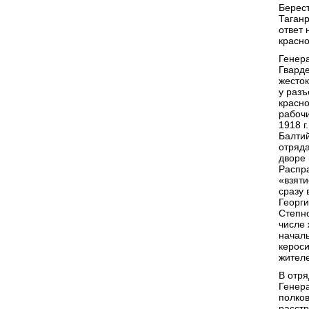
Берест
Таганр
ответ 
красн
Генера
Гварде
жесток
у разъ
красн
рабочи
1918 г
Балтий
отряда
дворе 
Распра
«взяти
сразу 
Георги
Степно
числе 
начал
кероси
жителе
В отря
Генера
полков
расст