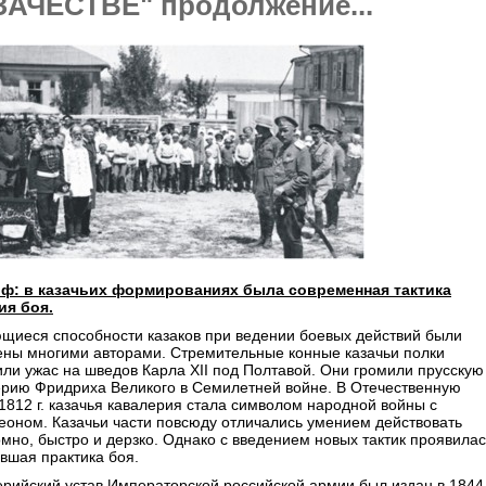
ЗАЧЕСТВЕ" продолжение...
иф: в казачьих формированиях была современная тактика
ия боя.
щиеся способности казаков при ведении боевых действий были
ены многими авторами. Стремительные конные казачьи полки
ли ужас на шведов Карла XII под Полтавой. Они громили прусскую
ерию Фридриха Великого в Семилетней войне. В Отечественную
1812 г. казачья кавалерия стала символом народной войны с
еоном. Казачьи части повсюду отличались умением действовать
мно, быстро и дерзко. Однако с введением новых тактик проявилас
вшая практика боя.
рийский устав Императорской российской армии был издан в 1844