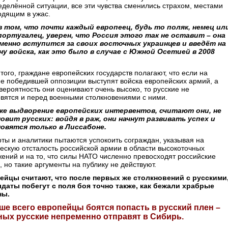
делённой ситуации, все эти чувства сменились страхом, местами
одящим в ужас.
в том, что почти каждый европеец, будь то поляк, немец ил
португалец, уверен, что Россия этого так не оставит – она
менно вступится за своих восточных украинцев и введёт на
ну войска, как это было в случае с Южной Осетией в 2008
того, граждане европейских государств полагают, что если на
е победившей оппозиции выступят войска европейских армий, а
вероятность они оценивают очень высоко, то русские не
вятся и перед военными столкновениями с ними.
же выдворение европейских интервентов, считают они, не
овит русских: войдя в раж, они начнут развивать успех и
овятся только в Лиссабоне.
ты и аналитики пытаются успокоить сограждан, указывая на
ескую отсталость российской армии в области высокоточных
ений и на то, что силы НАТО численно превосходят российские
, но такие аргументы на публику не действуют.
ейцы считают, что после первых же столкновений с русскими
лдаты побегут с поля боя точно также, как бежали храбрые
ны.
ше всего европейцы боятся попасть в русский плен –
ных русские непременно отправят в Сибирь.