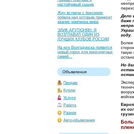
неопре
настойчивый сыщик
перех
Жду встречи с боксером,
Дело 
победа над которым принесет
даже 
звание чемпиона мира
непре
ЭДИК АРУТЮНЯН: Я
Украи
ВОЗГЛАВИЛ ОДИН ИЗ
году.
ЛУЧШИХ КЛУБОВ РОССИИ
Более 
На юге Волгодонска появится
сторон
новый город для многодетных
такую 
семей…
остано
Но да
остан
Объявления
остан
Экспер
Продам
технич
Куплю
вооруж
войска
Услуги
Европ
Работа
их со
Разное
грузи
Авто-объявления
Боль
плен