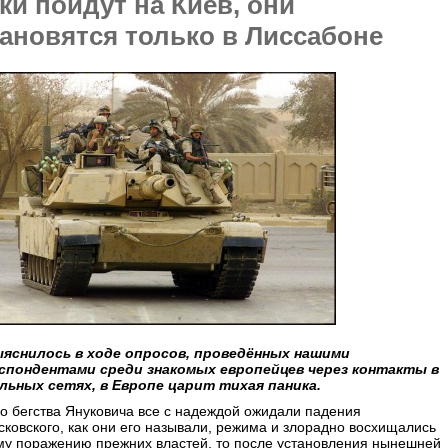
ки пойдут на Киев, они
ановятся только в Лиссабоне
ыяснилось в ходе опросов, проведённых нашими
спондентами среди знакомых европейцев через контакты в
льных сетях, в Европе царит тихая паника.
о бегства Януковича все с надеждой ожидали падения
ковского, как они его называли, режима и злорадно восхищались
му поражению прежних властей, то после установления нынешней