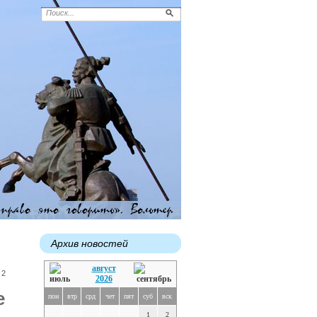
Архив новостей
август
 2
2026
е
пон
втр
срд
чет
пят
суб
вск
1
2