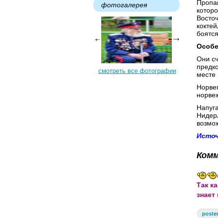
Пропаг
фотогалерея
которо
Восточ
коктей
боятся
Особе
Они сч
предко
смотреть все фотографии
месте 
Норвег
норвеж
Напуга
Нидерл
возмож
Источ
Ком
Так к
знает
poste