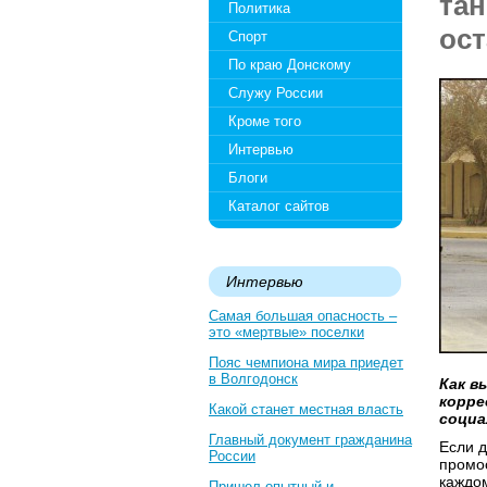
тан
Политика
ост
Спорт
По краю Донскому
Служу России
Кроме того
Интервью
Блоги
Каталог сайтов
Интервью
Самая большая опасность –
это «мертвые» поселки
Пояс чемпиона мира приедет
в Волгодонск
Как в
корре
Какой станет местная власть
социа
Главный документ гражданина
Если д
России
промос
каждо
Пришел опытный и