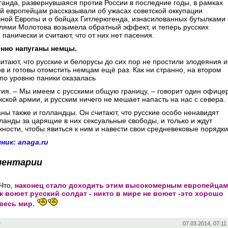
анда, развернувшаяся против России в последние годы, в рамках
й европейцам рассказывали об ужасах советской оккупации
ной Европы и о бойцах Гитлерюгенда, изнасилованных бутылками 
лями Молотова возымела обратный эффект, и теперь русских
 панически и считают, что от них нет пасения.
нно напуганы немцы.
итают, что русские и белорусы до сих пор не простили злодеяния и
в и готовы отомстить немцам ещё раз. Как ни странно, на втором
по уровню паники оказалась
ия. – Мы имеем с русскими общую границу, – говорит один офице
ской армии, и русским ничего не мешает напасть на нас с севера.
ны также и голландцы. Он считают, что русские особо ненавидят
анды за царящие в них сексуальные свободы, и только и ждут
ности, чтобы явиться к ним и навести свои средневековые порядки
ник: anaga.ru
ментарии
Что,
наконец стало доходить этим высокомерным европейцам
ак воюет русский солдат - никто в мире не воюет -это хорошо
 весь мир.
r
07.03.2014, 07:11