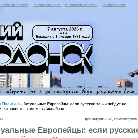
Реклама в газете
Реклама на сайте
Информер новостей
Рейтинг сайтов
7 августа 2026 г.
Политика
Актуальные Европейцы: если русские танки пойдут на
и остановятся только в Лиссабоне
14
Просмотров: 2045, комментариев:
туальные Европейцы: если русски