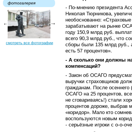
фотогалерея
- По-мнению президента Ас
Николая Тюрникова, увели
необоснованно: «Страховые
зарабатывают на рынке ОСА
году 150,9 млрд руб. выпл
всего 90,3 млрд руб., что с
смотреть все фотографии
сборы были 135 млрд руб., 
есть 57 процентов».
- А сколько они должны н
компенсаций?
- Закон об ОСАГО предусмат
выручки страховщиков долж
гражданам. После осеннего 
ОСАГО на 25 процентов, все
не сговариваясь!) стали хо
процентов дороже, выбрав 
«коридор». Мало кто сомнев
воспользуются новым корид
- серьёзные игроки с о-о-о