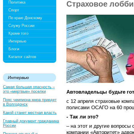
Страховое лобби
Политика
Спорт
По краю Донскому
Служу России
Кроме того
Интервью
Блоги
Каталог сайтов
Интервью
Самая большая опасность –
Автовладельцы будьте го
это «мертвые» поселки
Пояс чемпиона мира приедет
с 12 апреля страховые комп
в Волгодонск
полисами ОСАГО на 60 проц
Какой станет местная власть
- Так ли это?
Главный документ гражданина
– на этот и другие вопросы
России
компании «Авторитет» адвок
Пришел опытный и