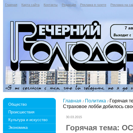
Главная
Карта сайта
Контакты
Редакция
Реклама в газете
Реклама на са
7 ав
Главная
Политика
Горячая т
Общество
Страховое лобби добилось сво
Происшествия
30.03.2015
Культура и искусство
Горячая тема: О
Экономика