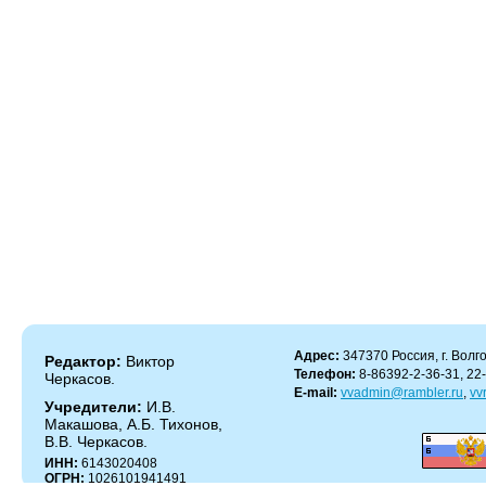
Адрес:
347370 Россия, г. Волго
Редактор:
Виктор
Телефон:
8-86392-2-36-31, 22
Черкасов.
E-mail:
vvadmin@rambler.ru
,
vv
Учредители:
И.В.
Макашова, А.Б. Тихонов,
В.В. Черкасов.
ИНН:
6143020408
ОГРН:
1026101941491