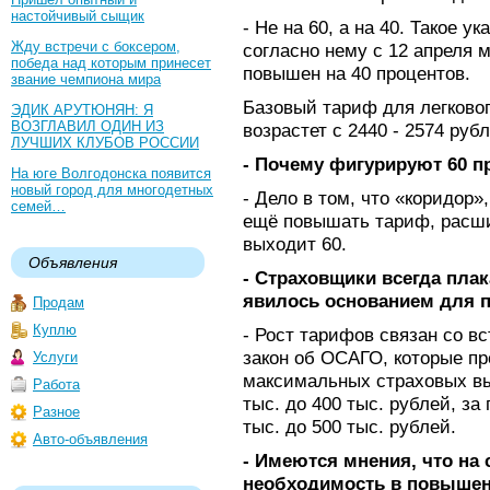
настойчивый сыщик
- Не на 60, а на 40. Такое 
Жду встречи с боксером,
согласно нему с 12 апреля
победа над которым принесет
повышен на 40 процентов.
звание чемпиона мира
Базовый тариф для легково
ЭДИК АРУТЮНЯН: Я
ВОЗГЛАВИЛ ОДИН ИЗ
возрастет с 2440 - 2574 руб
ЛУЧШИХ КЛУБОВ РОССИИ
- Почему фигурируют 60 п
На юге Волгодонска появится
новый город для многодетных
- Дело в том, что «коридор»
семей…
ещё повышать тариф, расшир
выходит 60.
Объявления
- Страховщики всегда плак
явилось основанием для 
Продам
Куплю
- Рост тарифов связан со 
закон об ОСАГО, которые п
Услуги
максимальных страховых вы
Работа
тыс. до 400 тыс. рублей, з
Разное
тыс. до 500 тыс. рублей.
Авто-объявления
- Имеются мнения, что на
необходимость в повышен