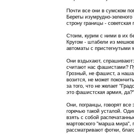
Почти все они в сумском по
Береты изумрудно-зеленого ц
строну границы - советская
Стоим, курим с ними в их б
Кругом - штабели из мешков
автоматы с пристегнутыми 
Они вздыхают, спрашивают: 
считают нас фашистами? Пу
Грозный, не фашист, а наша
возится, не может покончить
за того, что не желает "Гра
это фашистская армия, да?
Они, погранцы, говорят все 
горечью такой усталой. Од
взять с собой распечатанн
мартовского "марша мира", 
рассматривают фотки, благо