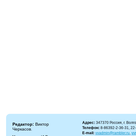
Адрес:
347370 Россия, г. Волго
Редактор:
Виктор
Телефон:
8-86392-2-36-31, 22
Черкасов.
E-mail:
vvadmin@rambler.ru
,
vv