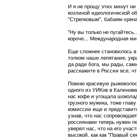
И я не прощу этих минут ни
козлиной идеологической об
"Стрелковым", бабаям-хрена
"Ну вы только не пугайтесь..
короче... Международная мис
Еще сложнее становилось в 
толком наше лепетание, ук
да ради бога, мы рады, сам
расскажите в России все, чт
Помню красивую рыжеволос
одного из УИКов в Калиновк
нас кофе и угощала шоколад
грузного мужика, тоже главу
комиссии еще и представит
узнав, что нас сопровождает
россиянами теперь нужен пе
уверял нас, что на его учас
высокой, как как "Правый се