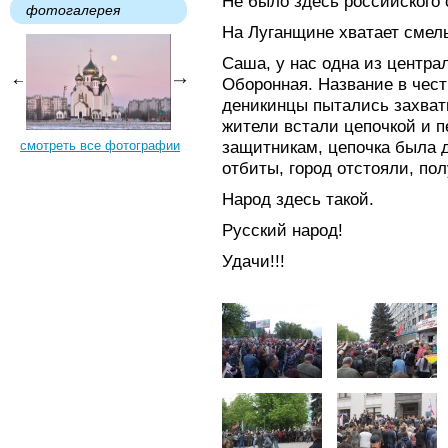
Не было здесь российского 
фотогалерея
На Луганщине хватает смел
Саша, у нас одна из центра
Оборонная. Название в чест
деникинцы пытались захвати
жители встали цепочкой и 
защитникам, цепочка была д
смотреть все фотографии
отбиты, город отстояли, по
Народ здесь такой.
Русский народ!
Удачи!!!