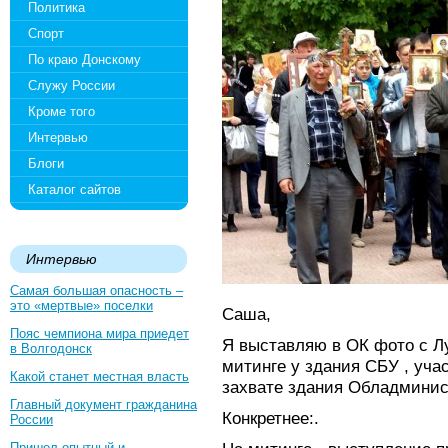
Политика
Спорт
По краю Донскому
Служу России
Кроме того
Интервью
Блоги
Каталог сайтов
Интервью
Самая большая опасность –
это «мертвые» поселки
Саша,
Пояс чемпиона мира приедет
Я выставляю в ОК фото с Лу
в Волгодонск
митинге у здания СБУ , уча
Какой станет местная власть
захвате здания Обладминис
Главный документ гражданина
Конкретнее:.
России
Пришел опытный и