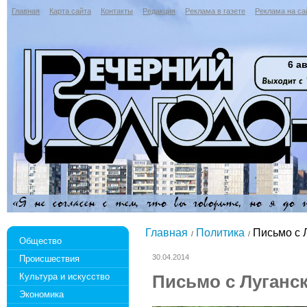
Главная
Карта сайта
Контакты
Редакция
Реклама в газете
Реклама на са
6 ав
Главная
Политика
Письмо с 
Общество
30.04.2014
Происшествия
Культура и искусство
Письмо с Луганс
Экономика