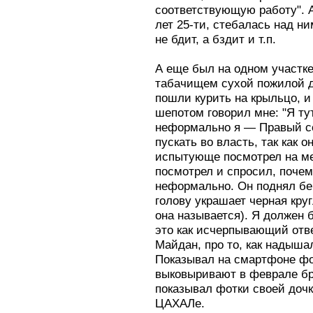
соответствующую работу". А
лет 25-ти, стебалась над ни
не бдит, а бздит и т.п.
А еще был на одном участк
табачищем сухой пожилой д
пошли курить на крыльцо, 
шепотом говорил мне: "Я ту
неформально я — Правый се
пускать во власть, так как о
испытующе посмотрел на ме
посмотрел и спросил, почем
неформально. Он поднял бей
голову украшает черная круг
она называется). Я должен 
это как исчерпывающий отве
Майдан, про то, как надыша
Показывал на смартфоне фот
выковыривают в феврале бр
показывал фотки своей дочк
ЦАХАЛе.