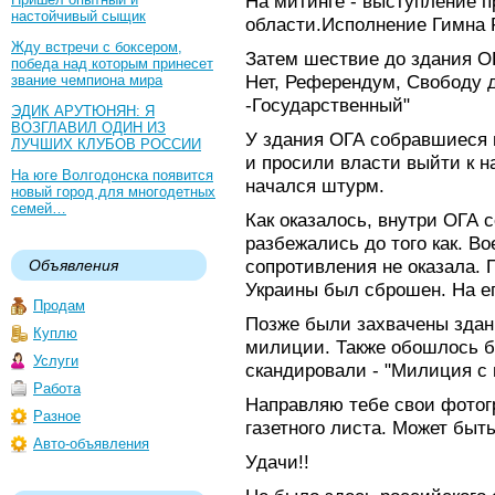
На митинге - выступление п
настойчивый сыщик
области.Исполнение Гимна 
Жду встречи с боксером,
Затем шествие до здания ОГ
победа над которым принесет
Нет, Референдум, Свободу 
звание чемпиона мира
-Государственный"
ЭДИК АРУТЮНЯН: Я
ВОЗГЛАВИЛ ОДИН ИЗ
У здания ОГА собравшиеся 
ЛУЧШИХ КЛУБОВ РОССИИ
и просили власти выйти к н
На юге Волгодонска появится
начался штурм.
новый город для многодетных
семей…
Как оказалось, внутри ОГА 
разбежались до того как. В
сопротивления не оказала. 
Объявления
Украины был сброшен. На е
Продам
Позже были захвачены здан
Куплю
милиции. Также обошлось б
Услуги
скандировали - "Милиция с
Работа
Направляю тебе свои фотог
Разное
газетного листа. Может быть
Авто-объявления
Удачи!!