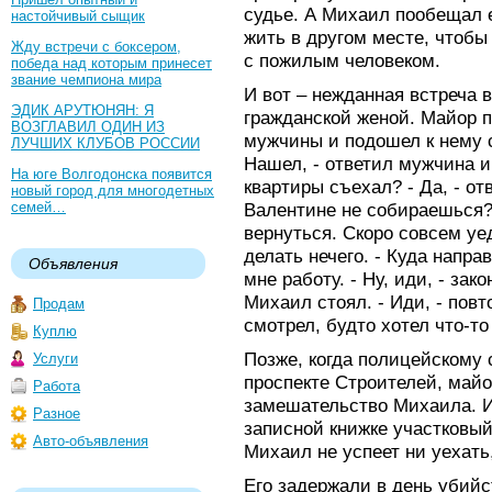
судье. А Михаил пообещал е
настойчивый сыщик
жить в другом месте, чтобы
Жду встречи с боксером,
с пожилым человеком.
победа над которым принесет
звание чемпиона мира
И вот – нежданная встреча в
ЭДИК АРУТЮНЯН: Я
гражданской женой. Майор п
ВОЗГЛАВИЛ ОДИН ИЗ
мужчины и подошел к нему с
ЛУЧШИХ КЛУБОВ РОССИИ
Нашел, - ответил мужчина и 
На юге Волгодонска появится
квартиры съехал? - Да, - от
новый город для многодетных
семей…
Валентине не собираешься? -
вернуться. Скоро совсем уед
делать нечего. - Куда напра
Объявления
мне работу. - Ну, иди, - зак
Михаил стоял. - Иди, - пов
Продам
смотрел, будто хотел что-то
Куплю
Позже, когда полицейскому 
Услуги
проспекте Строителей, майо
Работа
замешательство Михаила. И 
Разное
записной книжке участковый
Авто-объявления
Михаил не успеет ни уехать
Его задержали в день убийст