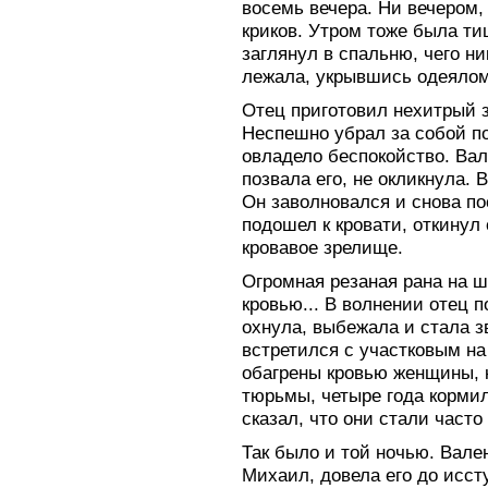
восемь вечера. Ни вечером,
криков. Утром тоже была ти
заглянул в спальню, чего ни
лежала, укрывшись одеялом
Отец приготовил нехитрый з
Неспешно убрал за собой по
овладело беспокойство. Вал
позвала его, не окликнула.
Он заволновался и снова по
подошел к кровати, откинул 
кровавое зрелище.
Огромная резаная рана на ш
кровью... В волнении отец п
охнула, выбежала и стала з
встретился с участковым на
обагрены кровью женщины, 
тюрьмы, четыре года кормил
сказал, что они стали часто
Так было и той ночью. Вале
Михаил, довела его до исст