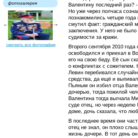
фотогалерея
Валентину последний раз? - 
Но уже через полчаса созн
познакомились четыре года 
смутил факт: гражданский м
заключения. У него не было
судимости за кражи.
смотреть все фотографии
Второго сентября 2010 года 
освободился и приехал в Во
его на свою беду. Её сын ск
о конфликтах с сожителем. 
Левин перебивался случайн
средства, да ещё и выпивал
Пьяным он избил отца Вале
дочерью, тогда пожилой чел
Валентина тогда выгнала Ми
суде отец, но через неделю
доме, дочь сказала, что люб
В последнее время они част
отец не знал, он плохо слы
жизнь дочери. В тот день он