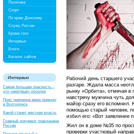
Политика
Спорт
По краю Донскому
Служу России
Кроме того
Интервью
Блоги
Каталог сайтов
Интервью
Рабочий день старшего учас
разгаре. Ждала масса неотл
Самая большая опасность –
рынку «Орбита», отмечая в
это «мертвые» поселки
навстречу мужчина чуть дол
Пояс чемпиона мира приедет
майор сразу его вспомнил. 
в Волгодонск
помощью старый человек, п
Какой станет местная власть
избил его: «Вот заявление 
Главный документ гражданина
Жил он в доме №35 по прос
России
проверки участковый напра
Пришел опытный и