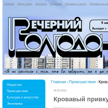
Главная
Карта сайта
Контакты
Редакция
Реклама в газете
Реклама на са
9 ав
Главная
Происшествия
Кров
Общество
30.03.2015
Происшествия
Культура и искусство
Кровавый привк
Экономика