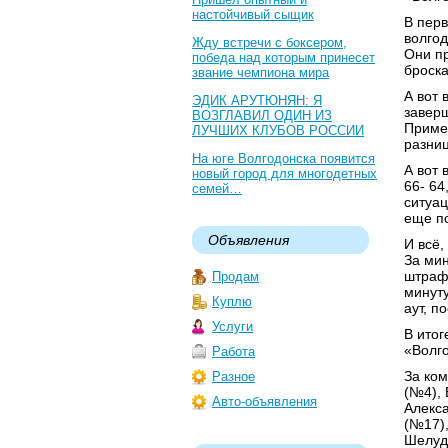
настойчивый сыщик
В пер
волгод
Жду встречи с боксером,
Они пр
победа над которым принесет
броска
звание чемпиона мира
А вот 
ЭДИК АРУТЮНЯН: Я
заверш
ВОЗГЛАВИЛ ОДИН ИЗ
Пример
ЛУЧШИХ КЛУБОВ РОССИИ
разниц
На юге Волгодонска появится
А вот 
новый город для многодетных
66- 64
семей…
ситуац
еще по
Объявления
И всё,
За мин
штрафн
Продам
минуту
Куплю
аут, п
Услуги
В итог
«Волго
Работа
За ком
Разное
(№4),
Авто-объявления
Алекс
(№17),
Шелуд