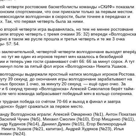
вой четверти ростовские баскетболисты команды «СКИФ» показали
онским спортсменам, что они приехали только за первым местом.
евосходили волгодончан в скорости, были точнее в передачах и
х. Так, что первая четверть была за ними.
во второй четверти игра выравнялась, но тем не менее ростовчане
или вторую четверть с тремя очками 35: 32) впереди «Волгодонска
но в таком же русле прошла и третья четверть и те же 3 очка
ы- 57: 54.
в заключительной, четвертой четверти волгодончане выходят вперё
, но тут же один из игроков теряет мяч казалось в безобидной
ии и теперь уже гости сравнивают счёт 66: 66 за минут сорок. А тут
кинул поле за пятый фол игрок «Волгодонска» Никита Ушаков..
 волгодонцы выдержали яростный натиск молодых игроков Ростова.
уту 39 секунд до окончания игры волгодончане зарабатывают на
ых бросках 1 очко, за минуту 20 секунд — ещё одно очко. За
 и 6 секунд тренер «Волгодонска» Алексей Сиволапов берёт тайм-
осле чего команда забрасывает победный мяч в кольцо соперника.
е трудная победа со счётом 70-66 и выход в финал и завтра
донск» будет сражаться за первое место.
анду Волгодонска играли: Алексей Овчаренко (№1), Антон Покатае
 Василий Чучин (№5), Михаил Смолин (№10), Егор Мищенко (№11),
андр Кудинов (№14), Даниил Думин (№15), Егор Великородный
 Никита Ушаков (№21, капитан), Андрей Худяков (№23), Илья
янкин (№24).