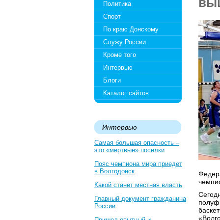
вы
Политика
Спорт
По краю Донскому
Служу России
Кроме того
Интервью
Блоги
Каталог сайтов
Интервью
Самая большая опасность –
это «мертвые» поселки
Пояс чемпиона мира приедет
в Волгодонск
Федера
чемпио
Какой станет местная власть
Сегод
Главный документ гражданина
полуф
России
баске
«Волго
Пришел опытный и