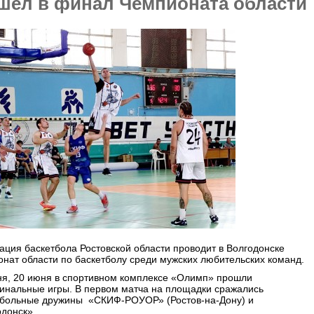
шел в финал Чемпионата области
ция баскетбола Ростовской области проводит в Волгодонске
нат области по баскетболу среди мужских любительских команд.
ня, 20 июня в спортивном комплексе «Олимп» прошли
инальные игры. В первом матча на площадки сражались
тбольные дружины «СКИФ-РОУОР» (Ростов-на-Дону) и
донск».