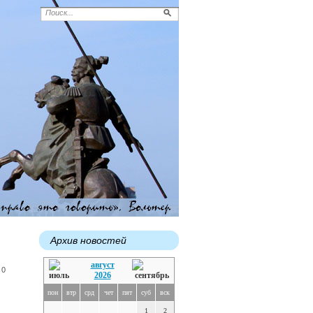
Архив новостей
август
 0
2026
пон
втр
срд
чет
пят
суб
вск
1
2