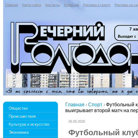
Главная
Карта сайта
Контакты
Редакция
Реклама в газете
Реклама на са
7 ав
Главная
Спорт
Футбольный к
Общество
выигрывает второй матч на пе
Происшествия
26.05.2026
Культура и искусство
Футбольный клу
Экономика