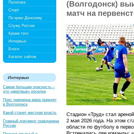
(Волгодонск) вы
Политика
Спорт
матч на первенст
По краю Донскому
Служу России
Кроме того
Интервью
Блоги
Каталог сайтов
Интервью
Самая большая опасность –
это «мертвые» поселки
Пояс чемпиона мира приедет
в Волгодонск
Какой станет местная власть
Стадион «Труд» стал арено
2 мая 2026 года. На этом с
Главный документ гражданина
России
области по футболу в перво
Встречались две команды: 
Пришел опытный и