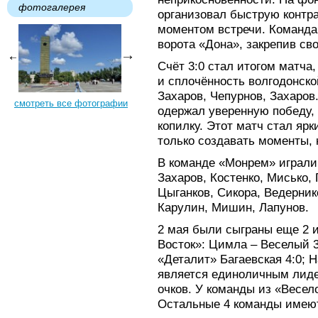
фотогалерея
организовал быструю контр
моментом встречи. Команда 
ворота «Дона», закрепив св
Счёт 3:0 стал итогом матча
и сплочённость волгодонск
Захаров, Чепурнов, Захаров
смотреть все фотографии
одержал уверенную победу, 
копилку. Этот матч стал ярк
только создавать моменты, 
В команде «Монрем» играли
Захаров, Костенко, Мисько, 
Цыганков, Сикора, Ведернико
Карулин, Мишин, Лапунов.
2 мая были сыграны еще 2 и
Восток»: Цимла – Веселый 
«Деталит» Багаевская 4:0;
является единоличным лиде
очков. У команды из «Весел
Остальные 4 команды имеют