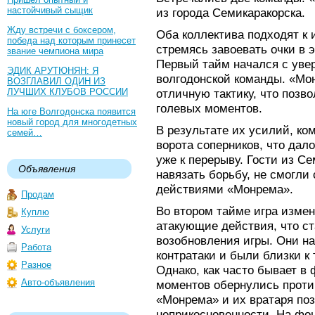
настойчивый сыщик
из города Семикаракорска.
Жду встречи с боксером,
Оба коллектива подходят к
победа над которым принесет
стремясь завоевать очки в 
звание чемпиона мира
Первый тайм начался с увер
ЭДИК АРУТЮНЯН: Я
волгодонской команды. «Мо
ВОЗГЛАВИЛ ОДИН ИЗ
ЛУЧШИХ КЛУБОВ РОССИИ
отличную тактику, что позв
голевых моментов.
На юге Волгодонска появится
новый город для многодетных
В результате их усилий, ко
семей…
ворота соперников, что дал
уже к перерыву. Гости из С
Объявления
навязать борьбу, не смогли
действиями «Монрема».
Продам
Во втором тайме игра изме
Куплю
атакующие действия, что ст
Услуги
возобновления игры. Они н
Работа
контратаки и были близки к
Разное
Однако, как часто бывает в
Авто-объявления
моментов обернулись проти
«Монрема» и их вратаря поз
неприкосновенности. На фо