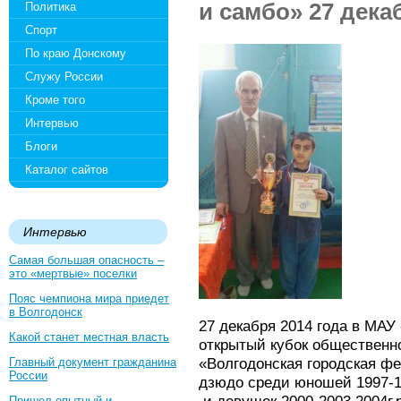
и самбо» 27 декаб
Политика
Спорт
По краю Донскому
Служу России
Кроме того
Интервью
Блоги
Каталог сайтов
Интервью
Самая большая опасность –
это «мертвые» поселки
Пояс чемпиона мира приедет
в Волгодонск
27 декабря 2014 года в МАУ
Какой станет местная власть
открытый кубок общественн
«Волгодонская городская ф
Главный документ гражданина
России
дзюдо среди юношей 1997-19
Пришел опытный и