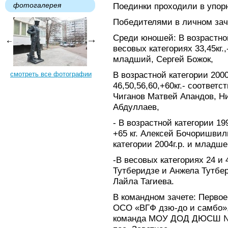
фотогалерея
Поединки проходили в упор
Победителями в личном зач
Среди юношей: В возрастной
весовых категориях 33,45кг.
младший, Сергей Божок,
В возрастной категории 2000
смотреть все фотографии
46,50,56,60,+60кг.- соответ
Чиганов Матвей Апандов, Н
Абдуллаев,
- В возрастной категории 19
+65 кг. Алексей Бочоришвил
категории 2004г.р. и младше
-В весовых категориях 24 и 
Тутберидзе и Анжела Тутбери
Лайла Тагиева.
В командном зачете: Первое
ОСО «ВГФ дзю-до и самбо»,
команда МОУ ДОД ДЮСШ № 4