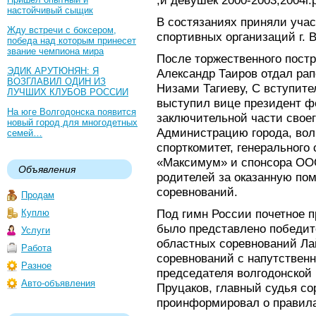
,и девушек 2000-2003,2004г.
настойчивый сыщик
В состязаниях приняли учас
Жду встречи с боксером,
спортивных организаций г. В
победа над которым принесет
звание чемпиона мира
После торжественного пост
ЭДИК АРУТЮНЯН: Я
Александр Таиров отдал ра
ВОЗГЛАВИЛ ОДИН ИЗ
Низами Тагиеву, С вступит
ЛУЧШИХ КЛУБОВ РОССИИ
выступил вице президент ф
На юге Волгодонска появится
заключительной части свое
новый город для многодетных
Администрацию города, вол
семей…
спорткомитет, генерального
«Максимум» и спонсора О
Объявления
родителей за оказанную пом
соревнований.
Продам
Под гимн России почетное 
Куплю
было представлено победит
Услуги
областных соревнований Ла
Работа
соревнований с напутствен
Разное
председателя волгодонской
Авто-объявления
Пруцаков, главный судья с
проинформировал о правила