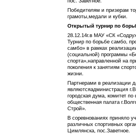
пос. Заветное.
Победителям и призерам то
грамоты,медали и кубки.
Открытый турнир по борьбе
28.12.14г.в МАУ «СК «Содр
Турнир по борьбе самбо, п
самбо» в рамках реализаци
(социальной) программы «Б
спорта»,направленной на пр
поколения к занятиям спорт
жизни.
Партнерами в реализации 
являютсяадминистрация г.Во
городская дума, комитет по 
общественная палата г.Вол
Строй».
В соревнованиях приняло уч
различных спортивных орга
Цимлянска, пос.Заветное.