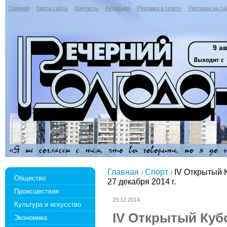
Главная
Карта сайта
Контакты
Редакция
Реклама в газете
Реклама на са
9 ав
Главная
Спорт
IV Открытый 
Общество
27 декабря 2014 г.
Происшествия
29.12.2014
Культура и искусство
IV Открытый Куб
Экономика