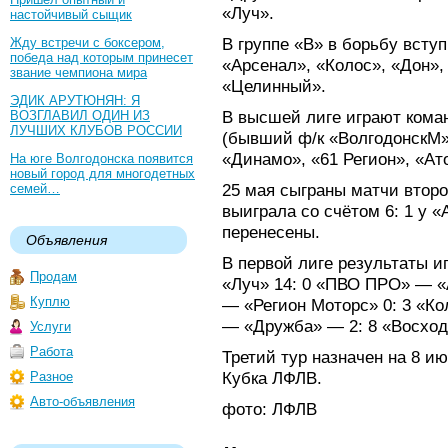
«Луч».
настойчивый сыщик
В группе «В» в борьбу вст
Жду встречи с боксером,
победа над которым принесет
«Арсенал», «Колос», «Дон»
звание чемпиона мира
«Целинный».
ЭДИК АРУТЮНЯН: Я
В высшей лиге играют ком
ВОЗГЛАВИЛ ОДИН ИЗ
ЛУЧШИХ КЛУБОВ РОССИИ
(бывший ф/к «ВолгодонскМ»
«Динамо», «61 Регион», «Ат
На юге Волгодонска появится
новый город для многодетных
25 мая сыграны матчи второ
семей…
выиграла со счётом 6: 1 у 
перенесены.
Объявления
В первой лиге результаты и
Продам
«Луч» 14: 0 «ПВО ПРО» — «
Куплю
— «Регион Моторс» 0: 3 «К
— «Дружба» — 2: 8 «Восход
Услуги
Работа
Третий тур назначен на 8 ию
Кубка ЛФЛВ.
Разное
Авто-объявления
фото: ЛФЛВ