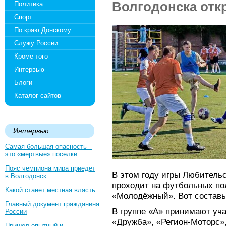
Волгодонска откр
Политика
Спорт
По краю Донскому
Служу России
Кроме того
Интервью
Блоги
Каталог сайтов
Интервью
Самая большая опасность –
это «мертвые» поселки
Пояс чемпиона мира приедет
В этом году игры Любитель
в Волгодонск
проходит на футбольных пол
Какой станет местная власть
«Молодёжный». Вот составы
Главный документ гражданина
В группе «А» принимают уч
России
«Дружба», «Регион-Моторс»
Пришел опытный и