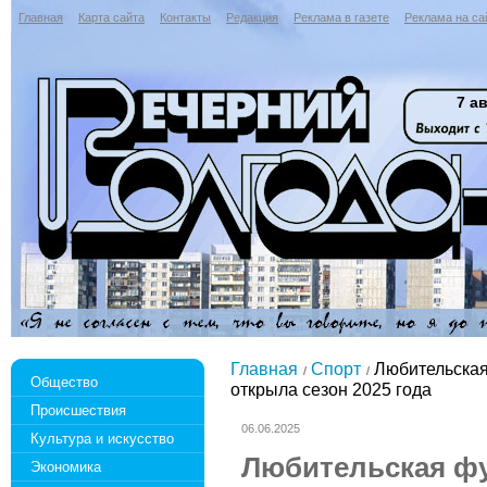
Главная
Карта сайта
Контакты
Редакция
Реклама в газете
Реклама на са
7 ав
Главная
Спорт
Любительская
Общество
открыла сезон 2025 года
Происшествия
06.06.2025
Культура и искусство
Любительская фу
Экономика