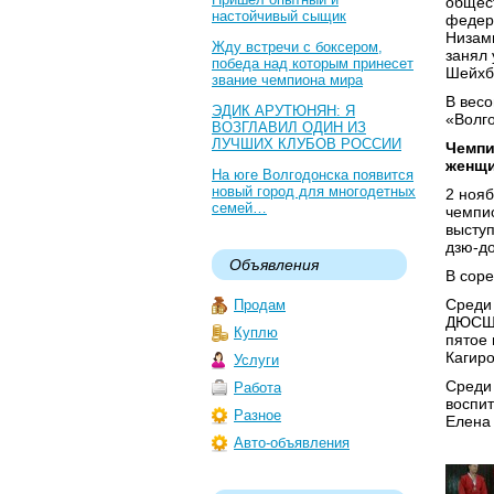
общес
настойчивый сыщик
федер
Низами
Жду встречи с боксером,
занял
победа над которым принесет
Шейхба
звание чемпиона мира
В весо
ЭДИК АРУТЮНЯН: Я
«Волго
ВОЗГЛАВИЛ ОДИН ИЗ
ЛУЧШИХ КЛУБОВ РОССИИ
Чемпи
женщ
На юге Волгодонска появится
новый город для многодетных
2 нояб
семей…
чемпио
высту
дзю-до
Объявления
В соре
Среди 
Продам
ДЮСШ 
Куплю
пятое
Кагиро
Услуги
Среди 
Работа
воспи
Разное
Елена
Авто-объявления