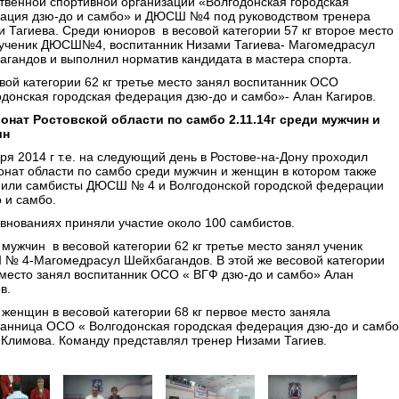
твенной спортивной организации «Волгодонская городская
ация дзю-до и самбо» и ДЮСШ №4 под руководством тренера
 Тагиева. Среди юниоров в весовой категории 57 кг второе место
 ученик ДЮСШ№4, воспитанник Низами Тагиева- Магомедрасул
гандов и выполнил норматив кандидата в мастера спорта.
вой категории 62 кг третье место занял воспитанник ОСО
донская городская федерация дзю-до и самбо»- Алан Кагиров.
онат Ростовской области по самбо 2.11.14г среди мужчин и
ин
ря 2014 г т.е. на следующий день в Ростове-на-Дону проходил
нат области по самбо среди мужчин и женщин в котором также
пили самбисты ДЮСШ № 4 и Волгодонской городской федерации
 и самбо.
внованиях приняли участие около 100 самбистов.
мужчин в весовой категории 62 кг третье место занял ученик
№ 4-Магомедрасул Шейхбагандов. В этой же весовой категории
 место занял воспитанник ОСО « ВГФ дзю-до и самбо» Алан
в.
женщин в весовой категории 68 кг первое место заняла
танница ОСО « Волгодонская городская федерация дзю-до и самб
 Климова. Команду представлял тренер Низами Тагиев.