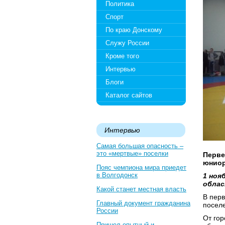
Политика
Спорт
По краю Донскому
Служу России
Кроме того
Интервью
Блоги
Каталог сайтов
Интервью
Самая большая опасность –
это «мертвые» поселки
Перве
юниор
Пояс чемпиона мира приедет
в Волгодонск
1 ноя
облас
Какой станет местная власть
В перв
Главный документ гражданина
поселе
России
От гор
Пришел опытный и