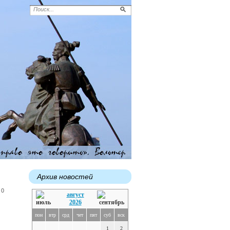
Архив новостей
 0
август
2026
пон
втр
срд
чет
пят
суб
вск
1
2