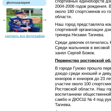
спортивных единоборств дз
фотогалерея
2004-2006 годов рождения. 
около 180 спортсменов из г
области.
Наш город представляла ко
спортивной организации дз
тренера Низами Тагиева.
смотреть все фотографии
Среди девочек отличились 
Среди мальчиков в весовой к
занял Сергей Божок.
Первенство ростовской об
В городе Гуково прошло пер
дзюдо среди юношей и деву
юниоров и юниорок до 23 ле
участие около 100 спортсме
Ростовской области. Наш г
воспитанники общественной
самбо и ДЮСШ № 4 под рук
Тагиева.