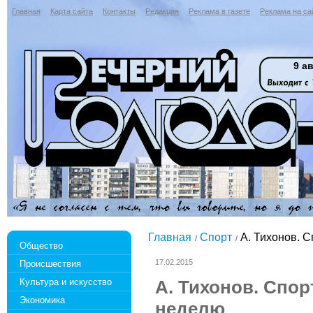
Главная
Карта сайта
Контакты
Редакция
Реклама в газете
Реклама на са
9 ав
Главная
Спорт
А. Тихонов. 
Общество
17.02.2015
Происшествия
Культура и искусство
А. Тихонов. Спо
Экономика
неделю