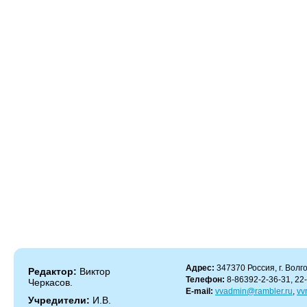
Адрес:
347370 Россия, г. Волго
Редактор:
Виктор
Телефон:
8-86392-2-36-31, 22
Черкасов.
E-mail:
vvadmin@rambler.ru
,
vv
Учредители:
И.В.