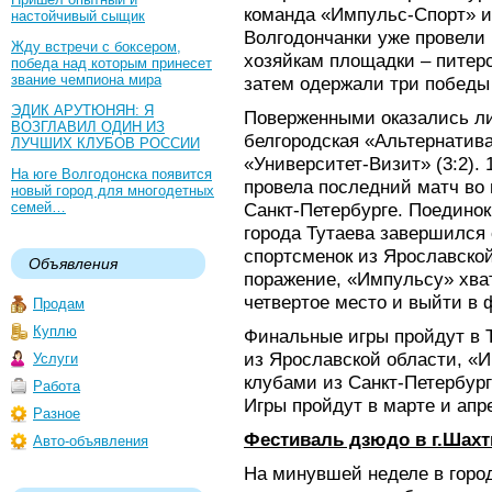
команда «Импульс-Спорт» и
настойчивый сыщик
Волгодончанки уже провели 
Жду встречи с боксером,
хозяйкам площадки – пите
победа над которым принесет
звание чемпиона мира
затем одержали три победы
ЭДИК АРУТЮНЯН: Я
Поверженными оказались ли
ВОЗГЛАВИЛ ОДИН ИЗ
белгородская «Альтернатива
ЛУЧШИХ КЛУБОВ РОССИИ
«Университет-Визит» (3:2).
На юге Волгодонска появится
провела последний матч во
новый город для многодетных
семей…
Санкт-Петербурге. Поедино
города Тутаева завершился 
спортсменок из Ярославской
Объявления
поражение, «Импульсу» хват
четвертое место и выйти в 
Продам
Куплю
Финальные игры пройдут в 
из Ярославской области, «И
Услуги
клубами из Санкт-Петербург
Работа
Игры пройдут в марте и апр
Разное
Фестиваль дзюдо в г.Шах
Авто-объявления
На минувшей неделе в горо