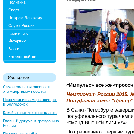
Политика
Спорт
По краю Донскому
Служу России
Кроме того
Интервью
Блоги
Каталог сайтов
Интервью
«Импульс» все же «просоч
Самая большая опасность –
это «мертвые» поселки
Чемпионат России 2015. 
Пояс чемпиона мира приедет
Полуфинал зоны "Центр"
в Волгодонск
В Санкт-Петербурге заверши
Какой станет местная власть
полуфинального тура чемпи
Главный документ гражданина
команд Высшей лиги «А».
России
По сравнению с первым туро
Пришел опытный и