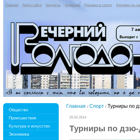
Главная
Карта сайта
Контакты
Редакция
Реклама в газете
Реклама на са
7 ав
Главная
Спорт
Турниры по д
Общество
25.02.2014
Происшествия
Культура и искусство
Турниры по дзю-
Экономика