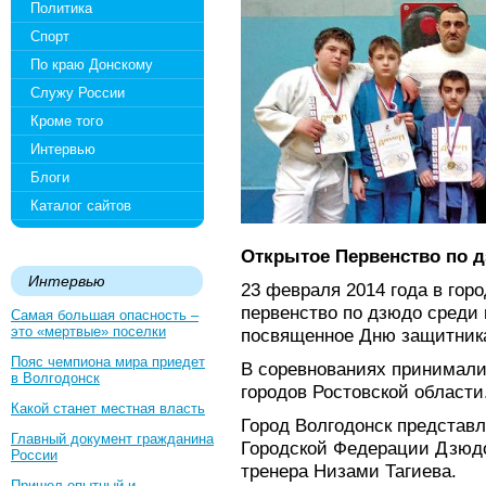
Политика
Спорт
По краю Донскому
Служу России
Кроме того
Интервью
Блоги
Каталог сайтов
Открытое Первенство по дз
Интервью
23 февраля 2014 года в гор
первенство по дзюдо среди 
Самая большая опасность –
это «мертвые» поселки
посвященное Дню защитника
Пояс чемпиона мира приедет
В соревнованиях принимали
в Волгодонск
городов Ростовской области
Какой станет местная власть
Город Волгодонск представ
Главный документ гражданина
Городской Федерации Дзюдо
России
тренера Низами Тагиева.
Пришел опытный и