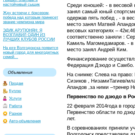
настойчивый сыщик
Среди юношей: - в весовой к
занял самый юный спортсм
Жду встречи с боксером,
одержав пять побед , - в ве
победа над которым принесет
звание чемпиона мира
место занял Матвей Апандов,
весовых категориях – 42кг,4
ЭДИК АРУТЮНЯН: Я
ВОЗГЛАВИЛ ОДИН ИЗ
соответственно заняли : Се
ЛУЧШИХ КЛУБОВ РОССИИ
Камиль Магомедамаров. - в 
На юге Волгодонска появится
место занял Андрей Ким.
новый город для многодетных
семей…
Финансирование осуществля
Федерация Дзюдо и Самбо.
Объявления
На снимке: Слева на право
Сизиков , НизамиТагиев/мл
Продам
Апандов ,за ними –тренер Н
Куплю
Первенство по дзюдо в Рос
Услуги
22 февраля 2014года в горо
Работа
Первенство области по дзю
Разное
лет.
Авто-объявления
В соревнованиях приняли уч
Волгодонск представляли д