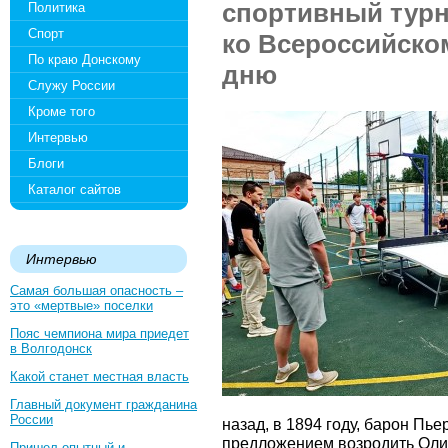
спортивный турн
Политика
Спорт
ко Всероссийск
По краю Донскому
дню
Служу России
Кроме того
Интервью
Блоги
Каталог сайтов
Интервью
Самая большая опасность –
это «мертвые» поселки
Пояс чемпиона мира приедет
в Волгодонск
Какой станет местная власть
Главный документ гражданина
России
назад, в 1894 году, барон Пье
предложением возродить Оли
Пришел опытный и