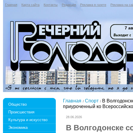
Главная
Карта сайта
Контакты
Редакция
Реклама в газете
Реклама на са
7 ав
Главная
Спорт
В Волгодонске
Общество
приуроченный ко Всероссийск
Происшествия
28.06.2026
Культура и искусство
В Волгодонске с
Экономика