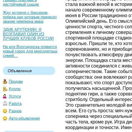
стала важной вехой в истори
настойчивый сыщик
начало современному олимпи
Жду встречи с боксером,
июня в России традиционно о
победа над которым принесет
Олимпийский день. Его смысл
звание чемпиона мира
ценности спорта, честного со
ЭДИК АРУТЮНЯН: Я
стремления к личному соверш
ВОЗГЛАВИЛ ОДИН ИЗ
спортивной площадке стадион
ЛУЧШИХ КЛУБОВ РОССИИ
взрослые. Пришли те, кто хот
На юге Волгодонска появится
соревнованиях, но и приобщи
новый город для многодетных
почувствовать атмосферу дви
семей…
энергии. Площадка стала мест
активности соединился с жи
Объявления
соперничеством. Такие событ
сообщества: они вовлекают р
Продам
показывают, что спорт досту
получилась насыщенной. Про
Куплю
поднятию гири, а также соре
Услуги
стритболу. Отдельный интерес
Работа
Это сравнительно молодой вид
всем. Его суть проста: мяч н
Разное
соперника через специальный
Авто-объявления
часть тела, кроме рук. Игра д
координации и точности. Име