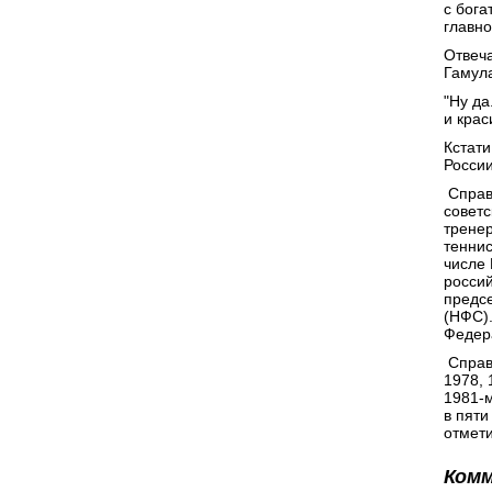
с бога
главно
Отвеча
Гамула
"Ну да
и крас
Кстати
России
Справ
советс
тренер
теннис
числе
россий
предс
(НФС).
Федер
Справ
1978, 
1981-м
в пяти
отмети
Ком