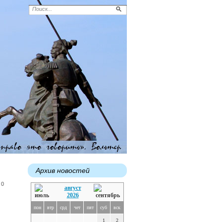
Архив новостей
 0
август
2026
пон
втр
срд
чет
пят
суб
вск
1
2