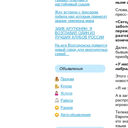
ныне 
настойчивый сыщик
Слова,
Жду встречи с боксером,
пресс
победа над которым принесет
звание чемпиона мира
«Сего
забол
ЭДИК АРУТЮНЯН: Я
переж
ВОЗГЛАВИЛ ОДИН ИЗ
разго
ЛУЧШИХ КЛУБОВ РОССИИ
конеч
На юге Волгодонска появится
Далее,
новый город для многодетных
бывше
семей…
приобр
«У на
Объявления
набра
Этого 
Продам
новост
Куплю
«Я не 
Услуги
А в за
распро
Работа
игроко
Разное
Телека
Авто-объявления
Европе
кто зн
языке