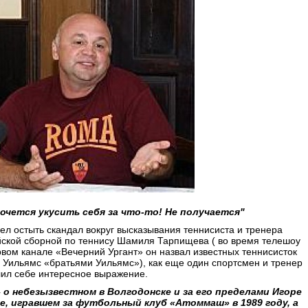
хочется укусить себя за что-то! Не получается"
ел остыть скандал вокруг высказывания теннисиста и тренера
йской сборной по теннису Шамиля Тарпищева ( во время телешоу
вом канале «Вечерний Ургант» он назвал известных теннисисток
 Уильямс «братьями Уильямс»), как еще один спортсмен и тренер
лил себе интересное выражение.
– о небезызвестном в Волгодонске и за его пределами Игоре
е, игравшем за футбольный клуб «Атоммаш» в 1989 году, а