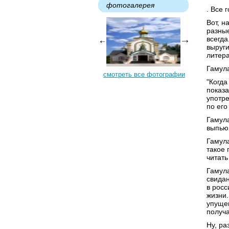
фотогалерея
. Все 
Вот, н
разные
всегда
выруги
литер
Гамула
смотреть все фотографии
"Когда
показа
употре
по его
Гамула
выпью,
Гамула
такое 
читать
Гамула
свидан
в росс
жизни.
упущен
получа
Ну, ра