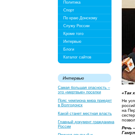
Политика
Спорт
По краю Донскому
Служу России
Кроме того
Интервью
Блоги
Каталог сайтов
Интервью
Самая большая опасность –
это «мертвые» поселки
«Так 
Пояс чемпиона мира приедет
Не усп
в Волгодонск
росси
на Пер
Какой станет местная власть
сестер
позво
Главный документ гражданина
России
Речь 
Гамул
Пришел опытный и