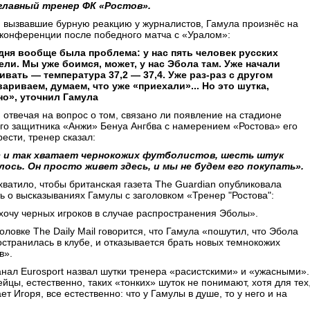
главный тренер ФК «Ростов».
 вызвавшие бурную реакцию у журналистов, Гамула произнёс на
-конференции после победного матча с «Уралом»:
дня вообще была проблема: у нас пять человек русских
ели. Мы уже боимся, может, у нас Эбола там. Уже начали
ивать — температура 37,2 — 37,4. Уже раз-раз с другом
вариваем, думаем, что уже «приехали»... Но это шутка,
но», уточнил Гамула
 отвечая на вопрос о том, связано ли появление на стадионе
го защитника «Анжи» Бенуа Ангбва с намерением «Ростова» его
ести, тренер сказал:
с и так хватает чернокожих футболистов, шесть штук
лось. Он просто живет здесь, и мы не будем его покупать».
хватило, чтобы британская газета The Guardian опубликовала
ь о высказываниях Гамулы с заголовком «Тренер "Ростова":
хочу черных игроков в случае распространения Эболы».
головке The Daily Mail говорится, что Гамула «пошутил, что Эбола
странилась в клубе, и отказывается брать новых темнокожих
в».
нал Eurosport назвал шутки тренера «расистскими» и «ужасными».
йцы, естественно, таких «тонких» шуток не понимают, хотя для тех
ает Игоря, все естественно: что у Гамулы в душе, то у него и на