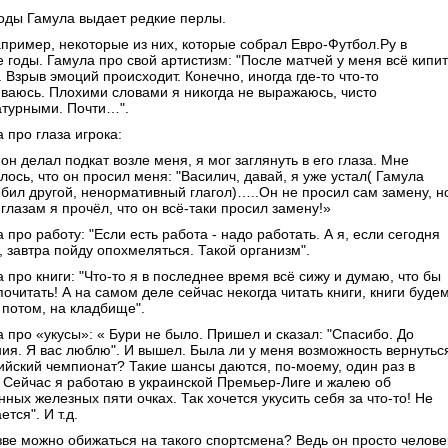
годы Гамула выдает редкие перлы.
апример, некоторые из них, которые собрал Евро-Футбол.Ру в
 годы. Гамула про свой артистизм: "После матчей у меня всё кипит
. Взрыв эмоций происходит. Конечно, иногда где-то что-то
ваюсь. Плохими словами я никогда не выражаюсь, чисто
атурными. Почти…".
 про глаза игрока:
 он делал подкат возле меня, я мог заглянуть в его глаза. Мне
лось, что он просил меня: "Василич, давай, я уже устал( Гамула
бил другой, ненормативный глагол)…..Он не просил сам замену, н
 глазам я прочёл, что он всё-таки просил замену!»
 про работу: "Если есть работа - надо работать. А я, если сегодня
 завтра пойду опохмеляться. Такой организм".
 про книги: "Что-то я в последнее время всё сижу и думаю, что бы
почитать! А на самом деле сейчас некогда читать книги, книги буде
 потом, на кладбище".
 про «укусы»: « Бури не было. Пришел и сказал: "Спасибо. До
ия. Я вас люблю". И вышел. Была ли у меня возможность вернутьс
ийский чемпионат? Такие шансы даются, по-моему, один раз в
 Сейчас я работаю в украинской Премьер-Лиге и жалею об
ных железных пяти очках. Так хочется укусить себя за что-то! Не
ется". И т.д.
зве можно обижаться на такого спортсмена? Ведь он просто челове