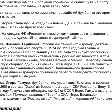
тым чувством юмора и большой хоризмой. И сейчас, уже на посту
го тренера «Ростова», Гамула верен себе.
я на вопрос, сильно ли изменился российский футбол за это время
 ответил:
. Форма стала лучше, стадионы новые. Да и я раньше был молодой
ивый. А сейчас просто красивый".
. На сегодня ФК «Ростов» с пятью очками занимает в чемпионате
 предпоследнее, 15-е, место в турнирной таблице.
ка.
Шамиль Тарпищев
. Российский теннисист и тренер, деятель
кого и российского спорта. С 1974 по 1991 год был главным
ом сборной СССР по теннису. С 1991 года тренирует российских
истов. Воспитал многих талантливых российских теннистов, в том
 Евгения Кафельникова, Марата Сафина и Марию Шарапову; сдел
скую сборную одной из сильнейших в мире. В 1992-1994 годах бы
едателем скандально известного Национального фонда спорта
 Был личным тренером по теннису первого президента Российской
ации Бориса Ельцина.
ка.
Игорь Гамула
, футболист, полузащитник. Выступал в сезонах
1980 в составе "Зари" из Ворошиловграда и СКА Ростов-на-Дону. В
 году Гамула стал обладателем Кубка СССР. Всего Гамула выступа
 клубах. Помимо названных "Зари" и СКА, Игорь Васильевич
лся матчами за "Ростсельмаш", "Атоммаш" и херсонский "Кристалл
ментарии