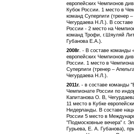
европейских Чемпионов диви
Кубок России. 1 место в Че
команд Суперлиги (тренер – 
Чегурдаева Н.Л.). В состав
России - 2 место на Чемпио
команд Трофи, г.Шяуляй Литв
Губанова Е.А.).
2008г
. - В составе команды 
европейских Чемпионов диви
России. 1 место в Чемпиона
Суперлиги (тренер – Апельга
Чегурдаева Н.Л.).
2011г.
- в составе команды "
Чемпионате России по индор
Капитанова О. В, Чегурдаева
11 место в Кубке европейск
Нидерланды. В составе нац
России 5 место в Междунар
"Подмосковные вечера" г. Эл
Гурьева, Е. А. Губанова), п