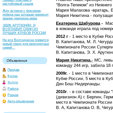
настойчивый сыщик
"Волга-Телеком" из Нижнего
Мария Малахова -вратарь, 
Жду встречи с боксером,
победа над которым принесет
Мария Никитина - полузащи
звание чемпиона мира
Екатерина Шабурова
-
Мас
ЭДИК АРУТЮНЯН: Я
в команде играла под номер
ВОЗГЛАВИЛ ОДИН ИЗ
ЛУЧШИХ КЛУБОВ РОССИИ
2012 г
- 1 место в Кубке Рос
На юге Волгодонска появится
В. Капитанова, М. Л. Чегурд
новый город для многодетных
Чемпионате России Суперлиг
семей…
В. Капитанова, Э. Х. Арутюн
Мария Никитина,
-
МС, левы
Объявления
команду 244 игр, забила 18 
Продам
2009г.
- 1 место в Чемпионат
Куплю
Кубке России, 5 место в Ку
Услуги
Ден Бош Нидерланды.
Работа
2010г
. - в составе команды 
Разное
(дивизион А) г. Берлин, Гер
Авто-объявления
место в Чемпионате России 
В. А, Капитанова О. В, Чегур