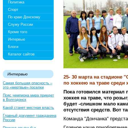
Политика
Спорт
По краю Донскому
Служу России
Кроме того
Интервью
Блоги
Каталог сайтов
Интервью
25- 30 марта на стадионе 
по хоккею на траве среди 
Самая большая опасность –
это «мертвые» поселки
Пока готовился материал 
Пояс чемпиона мира приедет
хоккея на траве, что розы
в Волгодонск
будет -слишком мало кама
Какой станет местная власть
отсутствия средств. Вот так
Главный документ гражданина
Команда "Дончанка" предста
России
Главное наше приобретение
Пришел опытный и