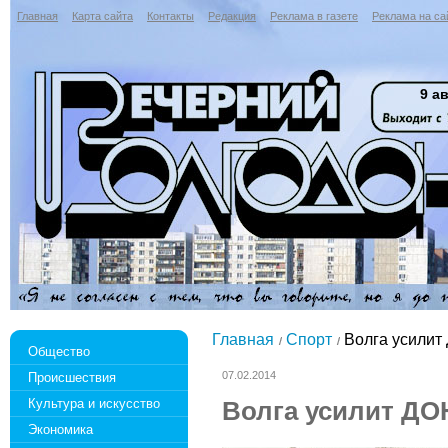
Главная
Карта сайта
Контакты
Редакция
Реклама в газете
Реклама на са
9 ав
Главная
Спорт
Волга усили
Общество
07.02.2014
Происшествия
Культура и искусство
Волга усилит Д
Экономика