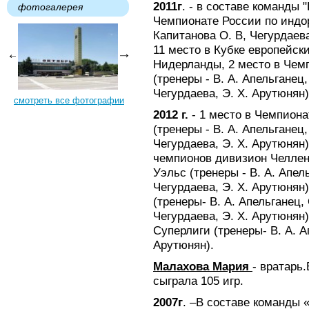
2011г
. - в составе команды 
фотогалерея
Чемпионате России по индор
Капитанова О. В, Чегурдаева
11 место в Кубке европейск
Нидерланды, 2 место в Чем
(тренеры - В. А. Апельганец,
Чегурдаева, Э. Х. Арутюнян)
смотреть все фотографии
2012 г.
- 1 место в Чемпион
(тренеры - В. А. Апельганец,
Чегурдаева, Э. Х. Арутюнян)
чемпионов дивизион Челлен
Уэльс (тренеры - В. А. Апель
Чегурдаева, Э. Х. Арутюнян)
(тренеры- В. А. Апельганец, 
Чегурдаева, Э. Х. Арутюнян
Суперлиги (тренеры- В. А. А
Арутюнян).
Малахова Мария
- вратарь
сыграла 105 игр.
2007г
. –В составе команды 