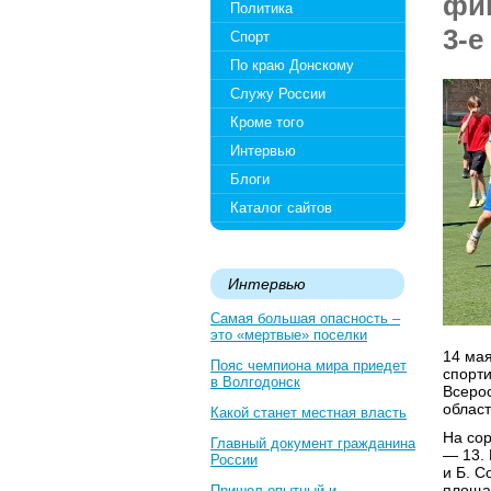
фин
Политика
3-е
Спорт
По краю Донскому
Служу России
Кроме того
Интервью
Блоги
Каталог сайтов
Интервью
Самая большая опасность –
это «мертвые» поселки
14 ма
Пояс чемпиона мира приедет
спорт
в Волгодонск
Всеро
област
Какой станет местная власть
На со
Главный документ гражданина
— 13. 
России
и Б. С
площад
Пришел опытный и