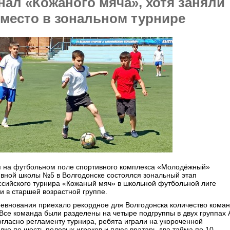
ал «Кожаного мяча», хотя заняли
 место в зональном турнире
я на футбольном поле спортивного комплекса «Молодёжный»
ивной школы №5 в Волгодонске состоялся зональный этап
ссийского турнира «Кожаный мяч» в школьной футбольной лиге
и в старшей возрастной группе.
ревнования приехало рекордное для Волгодонска количество кома
Все команда были разделены на четыре подгруппы в двух группах 
огласно регламенту турнира, ребята играли на укороченной
ке по шесть полевых игроков и плюс вратарь два тайма по 10