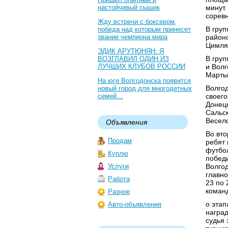
настойчивый сыщик
минут.
сорев
Жду встречи с боксером,
В груп
победа над которым принесет
звание чемпиона мира
районо
Цимлян
ЭДИК АРУТЮНЯН: Я
В груп
ВОЗГЛАВИЛ ОДИН ИЗ
ЛУЧШИХ КЛУБОВ РОССИИ
и Волг
Марты
На юге Волгодонска появится
Волго
новый город для многодетных
семей…
своего
Донецк
Сальск
Весело
Объявления
Во вт
Продам
ребят 
футбол
Куплю
победи
Услуги
Волгод
главно
Работа
23 по 
команд
Разное
о этап
Авто-объявления
наград
судья 