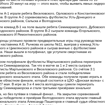
 Итого 20 минут на игру — этого мало, чтобы выявить явных лидеро
нований.
пе А-1 играли ребята Веселовского, Орловского и Константиновског
в. В группе А-2 соревновались футболисты Усть-Донецкого и
ского районов, Сальска и Волгодонска.
пе команд В-1 на поле вышли ребята Семикаракорского, Дубовског
одонского районов. В группе В-2 сыграли команды Егорлыкского,
новского И Ремонтненского районов.
донцы успешно провели предварительные игры под руководством
 наставника А.Е. Рычкова из школы №11, выиграв у команд Усть-
ого и Цимлянского районов и сыграв вничью с футболистами
а. Наши вышли в полуфинал, где уступили сверстникам из
вского района.
ором полуфинале футболисты Мартыновского района переиграли
из Семикаракорска. Так что в матче за 1 и 2 места сыграли
исты Мартыновского и Веселовского районов. Со счётом 3:1
ли ребята из Веселовского района и стали победителями
онского зонального этапа. Обе команды получили право играть в
м областном финале, который состоится в ЦЗО «Донская волна» с
27 мая. В игре за 3 и 4 места волгодонцы сумели переиграть
у Семикаракорска и стали третьими призёрами зональног
а, но без путёвки в главный финал… На закрытии соревнований
ы победителю и призёрам Волгодонского этапа вручали главный
зонального этапа Александр Пашигоров и главный судья областног