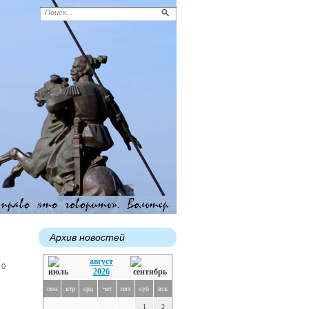
Архив новостей
август
 0
2026
пон
втр
срд
чет
пят
суб
вск
1
2