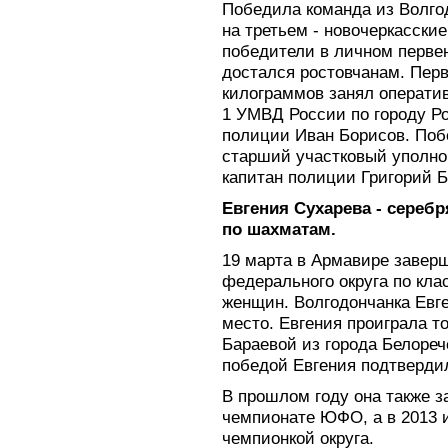
Победила команда из Волгод
на третьем - новочеркасски
победители в личном первен
достался ростовчанам. Перв
килограммов занял операт
1 УМВД России по городу Р
полиции Иван Борисов. Побе
старший участковый уполн
капитан полиции Григорий Б
Евгения Сухарева - сере
по шахматам.
19 марта в Армавире завер
федерального округа по кл
женщин. Волгодончанка Евг
место. Евгения проиграла т
Бараевой из города Белореч
победой Евгения подтверди
В прошлом году она также з
чемпионате ЮФО, а в 2013 и
чемпионкой округа.