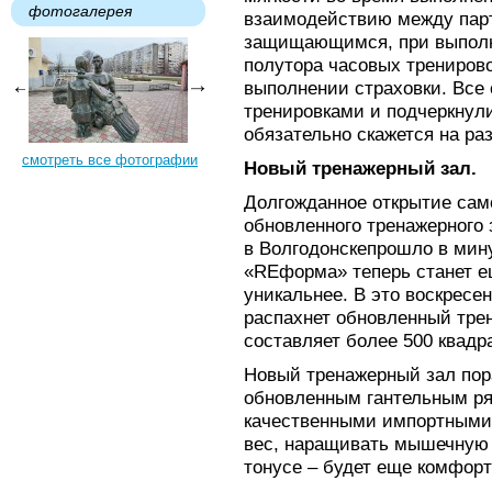
фотогалерея
взаимодействию между пар
защищающимся, при выполн
полутора часовых тренирово
выполнении страховки. Все
тренировками и подчеркнули
обязательно скажется на ра
смотреть все фотографии
Новый тренажерный зал.
Долгожданное открытие сам
обновленного тренажерного
в Волгодонскепрошло в мин
«REформа» теперь станет е
уникальнее. В это воскресен
распахнет обновленный тре
составляет более 500 квадр
Новый тренажерный зал пор
обновленным гантельным ря
качественными импортными 
вес, наращивать мышечную 
тонусе – будет еще комфорт