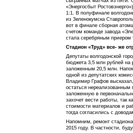
сыгранных матчах из пяти. 
«Энергосбыт Ростовэнерго»)
1:1. В полуфинале волгодо
из Зеленокумска Ставропольс
вот в финале сборная атом
счетом команде завода «Эле
стала серебряным приером 
Стадион «Труд» все- же о
Депутаты волгодонской гор
бюджета 3,5 млн рублей на 
заложенным 20,5 млн. Напо
одной из депутатских комис
Владимир Графов высказал,
остаться нереализованным п
заложенную в первоначально
захочет вести работы, так к
стоимости материалов и ра
тогда согласились с довода
Напомним, ремонт стадиона
2015 году. В частности, бу