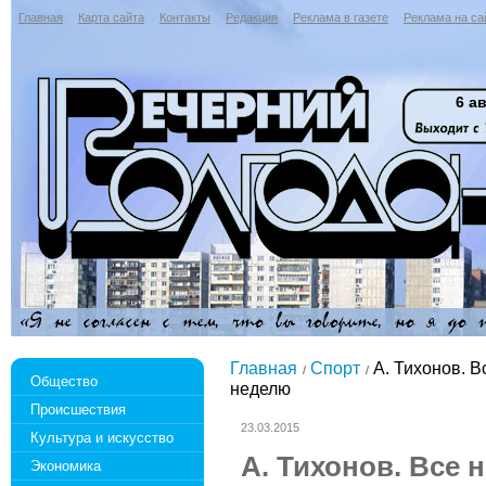
Главная
Карта сайта
Контакты
Редакция
Реклама в газете
Реклама на са
6 ав
Главная
Спорт
А. Тихонов. В
Общество
неделю
Происшествия
23.03.2015
Культура и искусство
А. Тихонов. Все 
Экономика