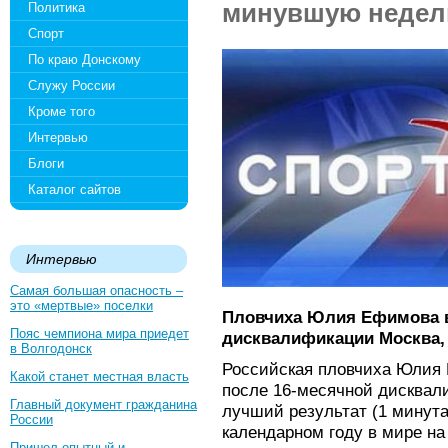
минувшую неде
Политика
Спорт
По краю Донскому
Служу России
Кроме того
Интервью
Блоги
Каталог сайтов
Интервью
Самая большая опасность –
это «мертвые» поселки
Пловчиха Юлия Ефимова в
Пояс чемпиона мира приедет
дисквалификации Москва, 
в Волгодонск
Российская пловчиха Юлия 
Какой станет местная власть
после 16-месячной дисквал
Главный документ гражданина
лучший результат (1 минута
России
календарном году в мире на
Пришел опытный и