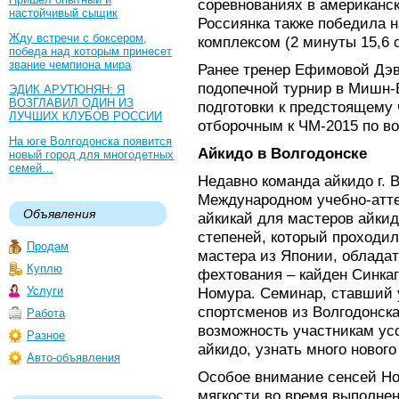
соревнованиях в американс
настойчивый сыщик
Россиянка также победила н
Жду встречи с боксером,
комплексом (2 минуты 15,6 
победа над которым принесет
звание чемпиона мира
Ранее тренер Ефимовой Дэв
подопечной турнир в Мишн-
ЭДИК АРУТЮНЯН: Я
ВОЗГЛАВИЛ ОДИН ИЗ
подготовки к предстоящему
ЛУЧШИХ КЛУБОВ РОССИИ
отборочным к ЧМ-2015 по в
На юге Волгодонска появится
Айкидо в Волгодонске
новый город для многодетных
семей…
Недавно команда айкидо г. 
Международном учебно-атте
Объявления
айкикай для мастеров айки
степеней, который проходил
Продам
мастера из Японии, облада
Куплю
фехтования – кайден Синка
Услуги
Номура. Семинар, ставший
спортсменов из Волгодонска
Работа
возможность участникам ус
Разное
айкидо, узнать много нового
Авто-объявления
Особое внимание сенсей Но
мягкости во время выполнен