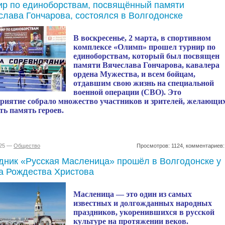
ир по единоборствам, посвящённый памяти
слава Гончарова, состоялся в Волгодонске
В воскресенье, 2 марта, в спортивном
комплексе «Олимп» прошел турнир по
единоборствам, который был посвящен
памяти Вячеслава Гончарова, кавалера
ордена Мужества, и всем бойцам,
отдавшим свою жизнь на специальной
военной операции (СВО). Это
риятие собрало множество участников и зрителей, желающи
ть память героев.
025 —
Общество
Просмотров: 1124, комментариев:
дник «Русская Масленица» прошёл в Волгодонске у
а Рождества Христова
Масленица — это один из самых
известных и долгожданных народных
праздников, укоренившихся в русской
культуре на протяжении веков.