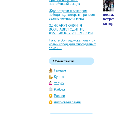
настойчивый сыщик
Жду встречи с боксером,
поста
победа над которым принесет
звание чемпиона мира
встре
котор
ЭДИК АРУТЮНЯН: Я
ВОЗГЛАВИЛ ОДИН ИЗ
ЛУЧШИХ КЛУБОВ РОССИИ
На юге Волгодонска появится
новый город для многодетных
семей…
Объявления
Продам
Куплю
Услуги
Работа
Разное
Авто-объявления