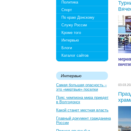
Политика
Турн
Вяче
Спорт
По краю Донскому
Служу России
Кроме того
Интервью
Блоги
Каталог сайтов
мероп
почти
Интервью
Самая большая опасность –
03.03.2
это «мертвые» поселки
Праз
Пояс чемпиона мира приедет
храм
в Волгодонск
Какой станет местная власть
Главный документ гражданина
России
Пришел опытный и