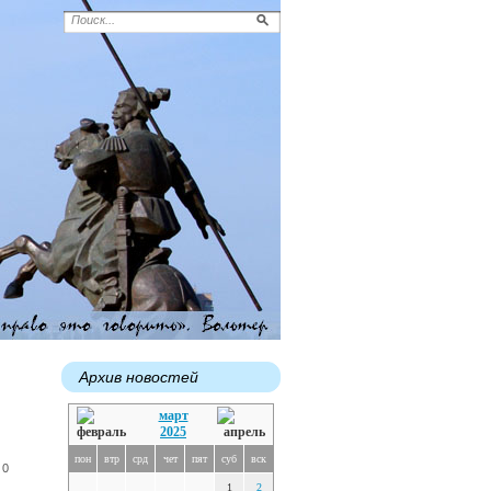
Архив новостей
март
2025
пон
втр
срд
чет
пят
суб
вск
 0
1
2