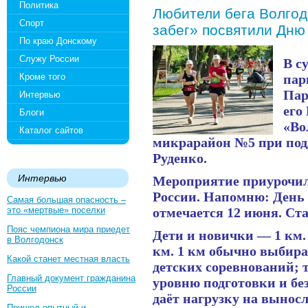
Политика
Любители бега Волгод
Спорт
забег» посвятили Дню
По краю Донскому
Служу России
В с
Кроме того
пар
Пар
Интервью
его
Блоги
«Во
Каталог сайтов
микрарайон №5 при под
Руденко.
Интервью
Мероприятие приурочил
России. Напомню: День
Самая большая опасность –
это «мертвые» поселки
отмечается 12 июня. Ст
Пояс чемпиона мира приедет
Дети и новички — 1 км
в Волгодонск
км. 1 км обычно выбир
Какой станет местная власть
детских соревнований; 
Главный документ гражданина
уровню подготовки и бе
России
даёт нагрузку на выносл
Пришел опытный и