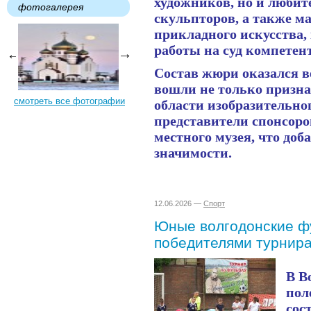
художников, но и любит
фотогалерея
скульпторов, а также м
прикладного искусства,
работы на суд компетен
Состав жюри оказался в
вошли не только призн
смотреть все фотографии
области изобразительног
представители спонсоро
местного музея, что до
значимости.
12.06.2026 —
Спорт
Юные волгодонские ф
победителями турнир
В В
пол
сос