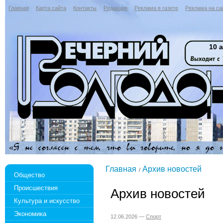
Главная
Карта сайта
Контакты
Редакция
Реклама в газете
Реклама на са
10 а
Главная
Архив новостей
Общество
Происшествия
Архив новостей
Культура и искусство
Экономика
12.06.2026 —
Спорт