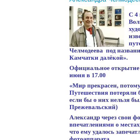
С 4
Вол
худ
изв
пут
Челмодеева под названи
Камчатки далёкой».
Официальное открытие 
июня в 17.00
«Мир прекрасен, потому
Путешествия потеряли б
если бы о них нельзя бы
Прежевальский)
Александр через свои ф
впечатлениями о местах,
что ему удалось запечат
фотоаппарата.