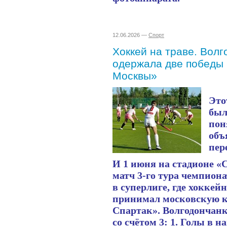
12.06.2026 —
Спорт
Хоккей на траве. Вол
одержала две победы
Москвы»
Это
был
пон
объ
пер
И 1 июня на стадионе «
матч 3-го тура чемпиона
в суперлиге, где хокке
принимал московскую 
Спартак». Волгодончанк
со счётом 3: 1. Голы в 