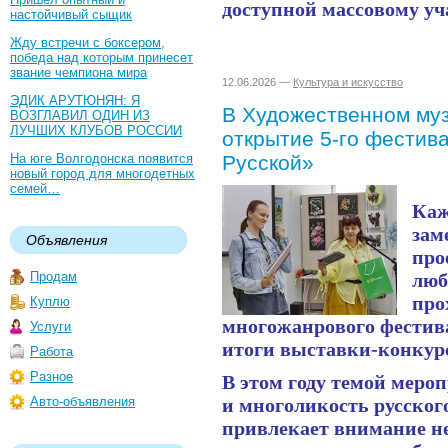
доступной массовому уч
настойчивый сыщик
Жду встречи с боксером,
победа над которым принесет
звание чемпиона мира
12.06.2026 —
Культура и искусство
ЭДИК АРУТЮНЯН: Я
В Художественном му
ВОЗГЛАВИЛ ОДИН ИЗ
ЛУЧШИХ КЛУБОВ РОССИИ
открытие 5-го фестив
На юге Волгодонска появится
Русской»
новый город для многодетных
семей…
Каж
зам
Объявления
про
Продам
люб
про
Куплю
многожанрового фестива
Услуги
итоги выставки-конкур
Работа
Разное
В этом году темой меро
Авто-объявления
и многоликость русског
привлекает внимание н