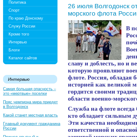
Политика
26 июля Волгодонск о
Спорт
морского флота Росси
По краю Донскому
Служу России
В п
Кроме того
Рос
поч
Интервью
Вое
Блоги
ден
Каталог сайтов
славу и доблесть, но и в
которую проявляют вое
флоте. Россия, обладая 
Интервью
историей как великой м
Самая большая опасность –
гордится своими тради
это «мертвые» поселки
области военно-морског
Пояс чемпиона мира приедет
в Волгодонск
Служба на флоте всегда 
кто обладает сильным д
Какой станет местная власть
Эти качества необходи
Главный документ гражданина
России
ответственной и опасно
защитой морских грани
Пришел опытный и