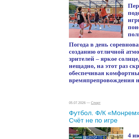
Пер
под
игр
пои
пол
Погода в день соревнов
созданию отличной атмо
зрителей – яркое солнце
нещадно, на этот раз ск
обеспечивая комфортны
времяпрепровождения на
05.07.2026 —
Спорт
Футбол. Ф/К «Монрем»
Счёт не по игре
4 и