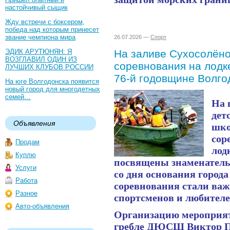
настойчивый сыщик
Жду встречи с боксером,
победа над которым принесет
звание чемпиона мира
26.07.2026 —
Спорт
ЭДИК АРУТЮНЯН: Я
На заливе Сухосолёно
ВОЗГЛАВИЛ ОДИН ИЗ
соревнования на лодк
ЛУЧШИХ КЛУБОВ РОССИИ
76-й годовщине Волго
На юге Волгодонска появится
новый город для многодетных
семей…
На 
дет
Объявления
шко
сор
Продам
лод
Куплю
посвящены знаменатель
Услуги
со дня основания города
Работа
соревнования стали ва
Разное
спортсменов и любителе
Авто-объявления
Организацию мероприяти
гребле ДЮСШ Виктор П