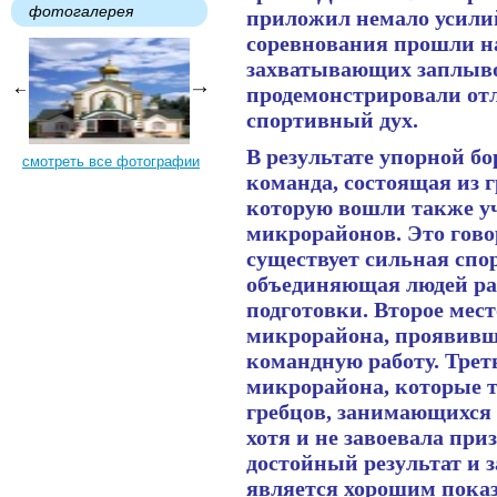
фотогалерея
приложил немало усилий
соревнования прошли на
захватывающих заплыв
продемонстрировали от
спортивный дух.
В результате упорной бо
смотреть все фотографии
команда, состоящая из 
которую вошли также уч
микрорайонов. Это говор
существует сильная спо
объединяющая людей ра
подготовки. Второе мест
микрорайона, проявивш
командную работу. Трет
микрорайона, которые т
гребцов, занимающихся
хотя и не завоевала при
достойный результат и з
является хорошим показ