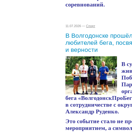
соревнований.
11.07.2026 —
Спорт
В Волгодонске прошёл
любителей бега, посв
и верности
В с
жив
Поб
Пар
орг
бега «ВолгодонскПроБе
в сотрудничестве с окру
Александр Руденко.
Это событие стало не п
мероприятием, а символ