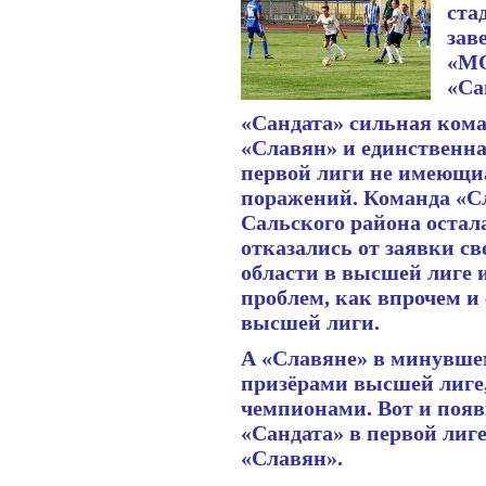
ста
зав
«МО
«Са
«Сандата» сильная коман
«Славян» и единственна
первой лиги не имеющи
поражений. Команда «С
Сальского района остала
отказались от заявки с
области в высшей лиге 
проблем, как впрочем и
высшей лиги.
А «Славяне» в минувше
призёрами высшей лиге,
чемпионами. Вот и появ
«Сандата» в первой лиг
«Славян».