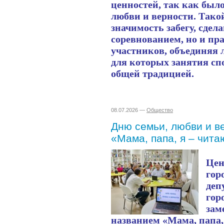
ценностей, так как был
любви и верности. Тако
значимость забегу, сдела
соревнованием, но и пр
участников, объединяя л
для которых занятия сп
общей традицией.
08.07.2026 —
Общество
Дню семьи, любви и в
«Мама, папа, я – чит
Цен
гор
деп
гор
зам
названием «Мама, папа,