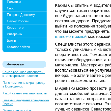
Политика
Каким бы опытным водителе
Спорт
случиться такая неприятнос
По краю Донскому
все будет зависеть не от ва
состояния дороги. Предусмо
Служу России
выйти из положения требует
Кроме того
что вы можете предпринять,
Интервью
шиномонтажной
мастерской
Блоги
Специалисты этого сервиса
Каталог сайтов
только с уникальным качест
оперативностью. Помогает 
отличное оборудование, а 
Интервью
материалов. Мастерская рабо
воспользоваться ее услугам
Самая большая опасность –
вечера. Не затягивайте с р
это «мертвые» поселки
решить незамедлительно.
Пояс чемпиона мира приедет
в Волгодонск
В Apeks-S можно провести 
для автомобилей «газель». 
Какой станет местная власть
накачать шины, покрасить д
Главный документ гражданина
соответствии с сезоном. Эт
России
лучших сервисов Севастопол
Пришел опытный и