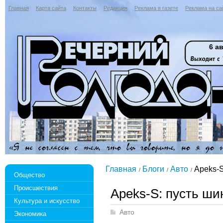
Главная
Карта сайта
Контакты
Редакция
Реклама в газете
Реклама на са
6 ав
Главная
Блоги
Авто
Apeks-S
Общество
Происшествия
Apeks-S: пусть ши
Культура и искусство
Авто
Экономика