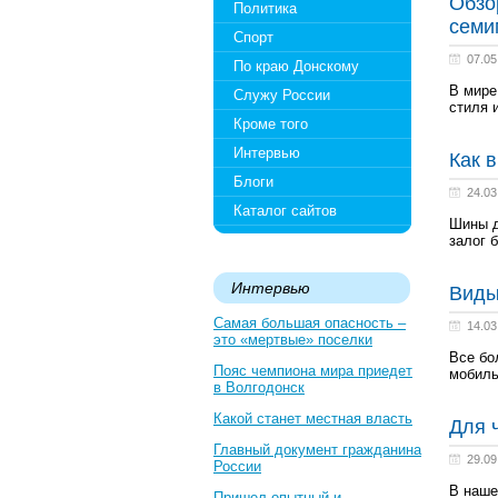
Обзо
Политика
семи
Спорт
07.05
По краю Донскому
В мире
Служу России
стиля 
Кроме того
Интервью
Как 
Блоги
24.03
Каталог сайтов
Шины д
залог 
Интервью
Виды
Самая большая опасность –
14.03
это «мертвые» поселки
Все бо
Пояс чемпиона мира приедет
мобил
в Волгодонск
Какой станет местная власть
Для 
Главный документ гражданина
29.09
России
В наше
Пришел опытный и