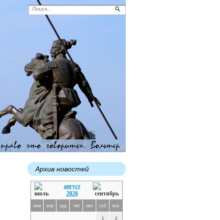
Архив новостей
август
2026
пон
втр
срд
чет
пят
суб
вск
1
2