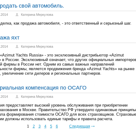
продать свой автомобиль.
.2014
Катерина Меркулова
сделка, как продажа автомобиля, - это ответственный и серьезный шаг.
ажа яхт
.2014
Катерина Меркулова
«Azimut Yachts Russia» - это эксклюзивный дистрибьютор «Azimut
» в России. Эксклюзивный означает, что других официальных импортеро
ой фирмы в России нет. Одним из самых важных направлений
ьности фирмы, является продвижения бренда «Azimut Yachts» на рынке
, увеличение сети дилеров и региональных партнеров.
риальная компенсация по ОСАГО
.2014
Катерина Меркулова
ия предоставляет высокий уровень обслуживания при приобретении
рахования в Москве. Правительство РФ утвердило одинаковые принципы
ила формирования стоимости ОСАГО для всех страховщиков. Страховы
ии должны использовать единые тарифы и правила расчета.
1
2
3
4
5
6
Следующая