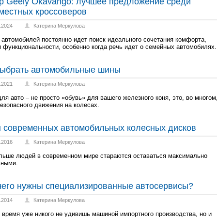
р Geely Okavango: лучшее предложение среди
местных кроссоверов
.2024
Катерина Меркулова
 автомобилей постоянно идет поиск идеального сочетания комфорта,
и функциональности, особенно когда речь идет о семейных автомобилях.
выбрать автомобильные шины
.2021
Катерина Меркулова
ля авто – не просто «обувь» для вашего железного коня, это, во многом
безопасного движения на колесах.
 современных автомобильных колесных дисков
.2016
Катерина Меркулова
льше людей в современном мире стараются оставаться максимально
ьными.
чего нужны специализированные автосервисы?
.2014
Катерина Меркулова
 время уже никого не удивишь машиной импортного производства, но и