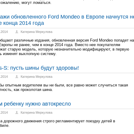
 сожалению, могут ломаться.
ажи обновленного Ford Mondeo в Европе начнутся н
е конца 2014 года
.2014
Катерина Меркулова
общают различные издания, обновленная версия Ford Mondeo попадет на
Европы не ранее, чем в конце 2014 года. Вместо нее покупателям
жат старую модель, которую незначительно модифицируют, в первую
ь изменят выхлопную систему.
s-S: пусть шины будут здоровы!
.2014
Катерина Меркулова
бы опытным водителем вы ни были, все равно может случиться такая
тность, как проколотая шина.
м ребенку нужно автокресло
.2014
Катерина Меркулова
а дорожного движения строго регламентирует поездку детей в
биле.