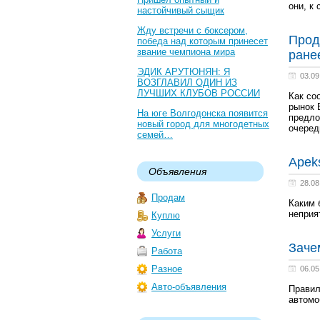
они, к
настойчивый сыщик
Жду встречи с боксером,
Прод
победа над которым принесет
звание чемпиона мира
ране
ЭДИК АРУТЮНЯН: Я
03.09
ВОЗГЛАВИЛ ОДИН ИЗ
ЛУЧШИХ КЛУБОВ РОССИИ
Как со
рынок 
На юге Волгодонска появится
предло
новый город для многодетных
очеред
семей…
Apek
Объявления
28.08
Продам
Каким 
неприя
Куплю
Услуги
Заче
Работа
Разное
06.05
Авто-объявления
Правил
автомо