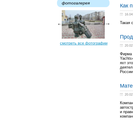
фотогалерея
Как 
16.04
Такая 
Прод
смотреть все фотографии
20.02
Фирма 
Yachts
яхт эт
деятел
России
Мате
20.02
Компан
автост
и прав
компан