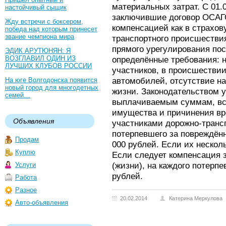
материальных затрат. С 01.
настойчивый сыщик
заключившие договор ОСАГО
Жду встречи с боксером,
компенсацией как в страхо
победа над которым принесет
звание чемпиона мира
транспортного происшествия
прямого урегулирования по
ЭДИК АРУТЮНЯН: Я
ВОЗГЛАВИЛ ОДИН ИЗ
определённые требования: 
ЛУЧШИХ КЛУБОВ РОССИИ
участников, в происшествии
автомобилей, отсутствие н
На юге Волгодонска появится
новый город для многодетных
жизни. Законодательством 
семей…
выплачиваемым суммам, вс
имущества и причинения вр
Объявления
участниками дорожно-транс
потерпевшего за повреждён
Продам
000 рублей. Если их несколь
Куплю
Если следует компенсация 
(жизни), на каждого потерп
Услуги
рублей.
Работа
Разное
20.02.2014
Катерина Меркулова
Авто-объявления