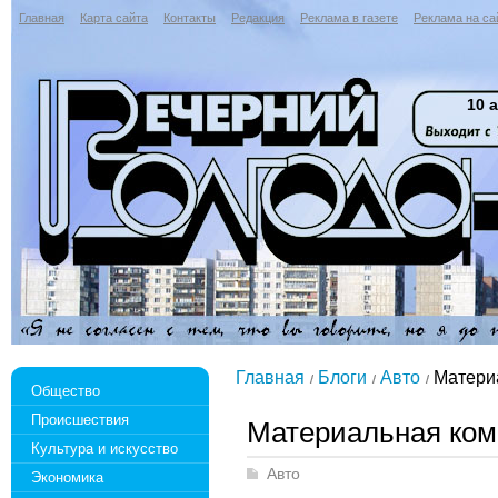
Главная
Карта сайта
Контакты
Редакция
Реклама в газете
Реклама на са
10 а
Главная
Блоги
Авто
Матери
Общество
Происшествия
Материальная ко
Культура и искусство
Авто
Экономика