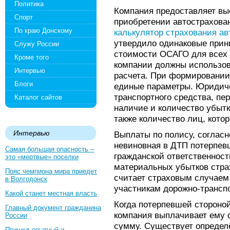
Политика
Компания предоставляет вы
Спорт
приобретении автострахован
По краю Донскому
калькулятор страхования а
утвердило одинаковые при
Служу России
стоимости ОСАГО для всех 
Кроме того
компании должны использов
Интервью
расчета. При формировании
Блоги
единые параметры. Юридиче
транспортного средства, пе
Каталог сайтов
наличие и количество убыт
также количество лиц, кото
Интервью
Выплаты по полису, согласн
невиновная в ДТП потерпевш
Самая большая опасность –
гражданской ответственнос
это «мертвые» поселки
материальных убытков стра
Пояс чемпиона мира приедет
считает страховым случаем
в Волгодонск
участникам дорожно-трансп
Какой станет местная власть
Когда потерпевшей стороной
Главный документ гражданина
компания выплачивает ему 
России
сумму. Существует определ
Пришел опытный и