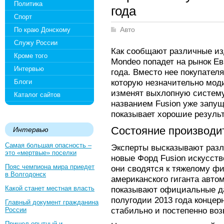
Политика
года
Спорт
По краю Донскому
Авто
Служу России
Как сообщают различные из
Кроме того
Mondeo попадет на рынок Ев
Интервью
года. Вместо нее покупател
которую незначительно мод
Блоги
изменят выхлопную систему.
Каталог сайтов
названием Fusion уже запущ
показывает хорошие результ
Состояние производи
Интервью
Самая большая опасность –
Эксперты высказывают разл
это «мертвые» поселки
новые Форд Fusion искусстве
Пояс чемпиона мира приедет
они сводятся к тяжелому ф
в Волгодонск
американского гиганта авт
Какой станет местная власть
показывают официальные да
полугодии 2013 года концер
Главный документ гражданина
стабильно и постепенно во
России
Пришел опытный и