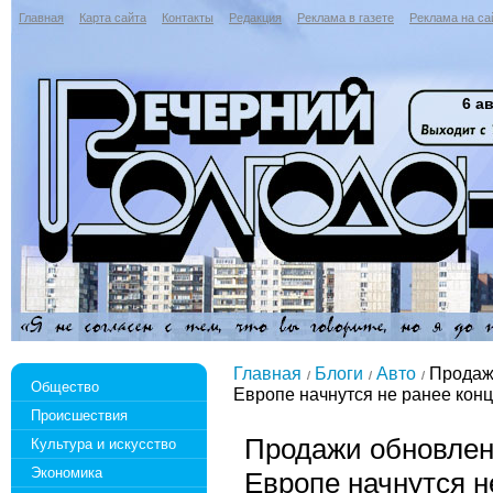
Главная
Карта сайта
Контакты
Редакция
Реклама в газете
Реклама на са
6 ав
Главная
Блоги
Авто
Продажи
Общество
Европе начнутся не ранее конц
Происшествия
Продажи обновлен
Культура и искусство
Экономика
Европе начнутся н