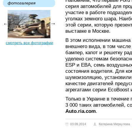
Напомним, что первые Ford
фотогалерея
серия автомобилей для про
участие в работе подразде
уголках земного шара. Наиб
этой серии, которую презент
выставке в Москве.
В этом исполнении машина
смотреть все фотографии
внешнего вида, в том числе
бампер, капот и решетку ра
уделено системам безопасн
ESP и EBA, семь воздушных
состояния водителя. Для к
шумоизоляцию, установили 
качестве двигателей преду
агрегатами серии EcoBoost и
Только в Украине в течение
3 000 таких автомобилей, с
Auto.ria.com
.
03.09.2014
Катерина Меркулова