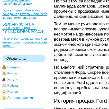
Но при этом за последний г
настойчивый сыщик
миллиарда долларов. Осно
Жду встречи с боксером,
проблемы с продажами имен
победа над которым принесет
дальнейшие финансовые поте
звание чемпиона мира
Тем не менее руководство 
ЭДИК АРУТЮНЯН: Я
ВОЗГЛАВИЛ ОДИН ИЗ
воспринимает сложившуюся 
ЛУЧШИХ КЛУБОВ РОССИИ
несмотря на финансовые по
На юге Волгодонска появится
возвращается в нужное русл
новый город для многодетных
экономического кризиса он
семей…
родном американском рынке
действий, смогли с достои
Объявления
период.
По аналогичной стратегии р
Продам
отделения Форд. Скорее всег
Куплю
преодолению кризиса и был
Услуги
новые авто Ford вдали от р
Работа
возможную прибыль на реа
Разное
модификаций.
Авто-объявления
История продаж Ford