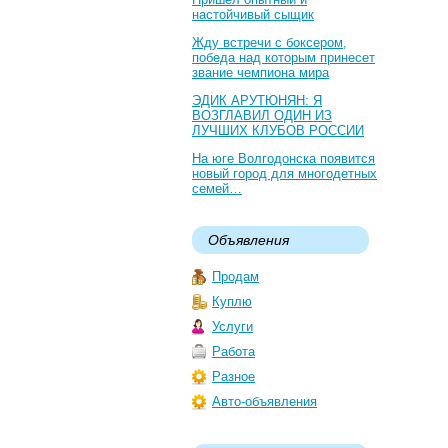
настойчивый сыщик
Жду встречи с боксером,
победа над которым принесет
звание чемпиона мира
ЭДИК АРУТЮНЯН: Я
ВОЗГЛАВИЛ ОДИН ИЗ
ЛУЧШИХ КЛУБОВ РОССИИ
На юге Волгодонска появится
новый город для многодетных
семей…
Объявления
Продам
Куплю
Услуги
Работа
Разное
Авто-объявления