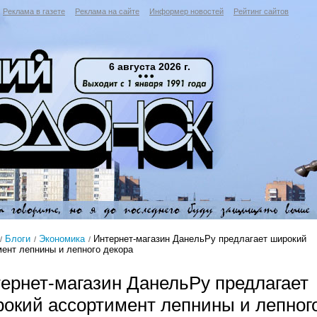
Реклама в газете
Реклама на сайте
Информер новостей
Рейтинг сайтов
6 августа 2026 г.
Блоги
Экономика
Интернет-магазин ДанельРу предлагает широкий
ент лепнины и лепного декора
ернет-магазин ДанельРу предлагает
окий ассортимент лепнины и лепног