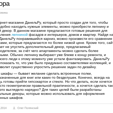
ора
омика
рнет-магазине ДанельРу, который просто создан для того, чтобы
удобно находить нужные элементы, можно приобрести лепнину и
й декор. В данном магазине предлагаются готовые решения для
мления
лепниной
фасадов и интерьеров, домов и квартир. Найдя н
ДанельРу понравившийся карниз, можно произвести его сравнение
ами, которые предлагаются по более низкой цене. Кроме того, сай
ет не упустить дополнительный декор, предлагаемый
одителем, за счёт чего апартаменты можно сделать более
ными. Обычно лепнину выбирают уже ближе к концу ремонта, и
сего люди к этому моменту уже устали фантазировать. ДанельРу
показать то, что уже было придумано составителями коллекций, и
зволит существенно упростить решение задач по дизайну.
и шкафы — бывает желание сделать встроенные полки,
значенные для книг или каких-то безделушек. Конечно, всегда на
 готовы прийти гипсокартон и стекло. Но что делать, если хочется
сто геометрически правильной практичности, а хочется сделать так
это выглядело нарядно? Для таких целей были разработаны
альные декоры, которые можно использовать для оформления
енных шкафов.
.2014
Олег Полянский