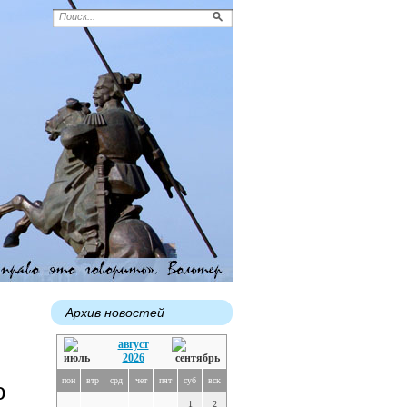
Архив новостей
август
2026
пон
втр
срд
чет
пят
суб
вск
о
1
2