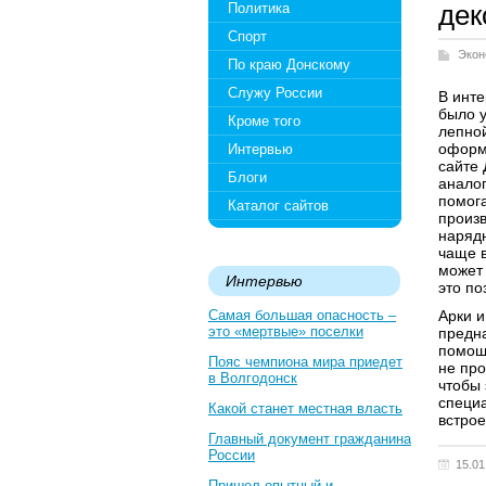
дек
Политика
Спорт
Экон
По краю Донскому
Служу России
В инте
было 
Кроме того
лепно
офор
Интервью
сайте 
Блоги
аналог
помога
Каталог сайтов
произв
наряд
чаще в
может 
Интервью
это по
Самая большая опасность –
Арки 
это «мертвые» поселки
предна
помощь
Пояс чемпиона мира приедет
не про
в Волгодонск
чтобы 
специ
Какой станет местная власть
встро
Главный документ гражданина
России
15.01
Пришел опытный и