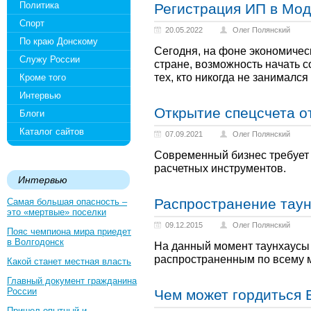
Политика
Регистрация ИП в Мо
Спорт
20.05.2022
Олег Полянский
По краю Донскому
Сегодня, на фоне экономичес
Служу России
стране, возможность начать с
тех, кто никогда не занимался
Кроме того
Интервью
Открытие спецсчета о
Блоги
Каталог сайтов
07.09.2021
Олег Полянский
Современный бизнес требует
расчетных инструментов.
Интервью
Распространение тау
Самая большая опасность –
это «мертвые» поселки
09.12.2015
Олег Полянский
Пояс чемпиона мира приедет
в Волгодонск
На данный момент таунхаусы
распространенным по всему 
Какой станет местная власть
Главный документ гражданина
России
Чем может гордиться 
Пришел опытный и