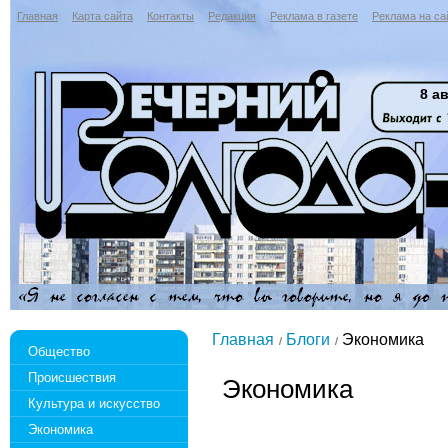
Главная
Карта сайта
Контакты
Редакция
Реклама в газете
Реклама на са
8 ав
Главная
Блоги
Экономика
Общество
Происшествия
Экономика
Культура и искусство
Экономика