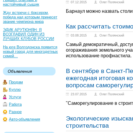
07.12.2015
Олег Полянский
настойчивый сыщик
Барнаул можно назвать столи
Жду встречи с боксером,
победа над которым принесет
звание чемпиона мира
Как рассчитать стоим
ЭДИК АРУТЮНЯН: Я
ВОЗГЛАВИЛ ОДИН ИЗ
03.08.2015
Олег Полянский
ЛУЧШИХ КЛУБОВ РОССИИ
Самый демократичный, досту
На юге Волгодонска появится
огораживания земельного уча
новый город для многодетных
использование профнастила.
семей…
В сентябре в Санкт-П
Объявления
ежегодная итоговая к
Продам
вопросам саморегули
Куплю
23.07.2015
Олег Полянский
Услуги
"Саморегулирование в строит
Работа
Разное
Экологические изыска
Авто-объявления
строительства