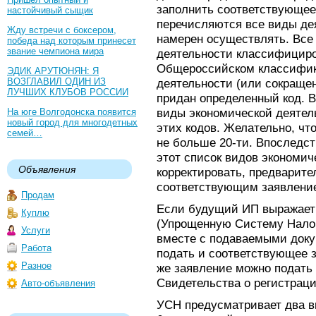
заполнить соответствующее
настойчивый сыщик
перечисляются все виды де
Жду встречи с боксером,
намерен осуществлять. Все
победа над которым принесет
звание чемпиона мира
деятельности классифициро
Общероссийском классифик
ЭДИК АРУТЮНЯН: Я
ВОЗГЛАВИЛ ОДИН ИЗ
деятельности (или сокращен
ЛУЧШИХ КЛУБОВ РОССИИ
придан определенный код. 
виды экономической деятел
На юге Волгодонска появится
новый город для многодетных
этих кодов. Желательно, чт
семей…
не больше 20-ти. Впоследст
этот список видов экономи
Объявления
корректировать, предварит
соответствующим заявлени
Продам
Если будущий ИП выражает
Куплю
(Упрощенную Систему Налог
Услуги
вместе с подаваемыми док
Работа
подать и соответствующее з
Разное
же заявление можно подать 
Свидетельства о регистрации
Авто-объявления
УСН предусматривает два ви