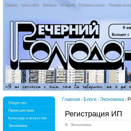
Главная
Карта сайта
Контакты
Редакция
Реклама в газете
Реклама на са
9 ав
Главная
Блоги
Экономика
Р
Общество
Происшествия
Регистрация ИП
Культура и искусство
Экономика
Экономика