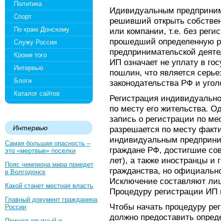
Политика
Идивидуальным предприним
Спорт
решивший открыть собствен
По краю Донскому
или компании, т.е. без реги
прошедший определенную р
Служу России
предпринимательской деяте
Кроме того
ИП означает не уплату в го
Интервью
пошлин, что является серь
Блоги
законодательства РФ и угол
Каталог сайтов
Регистрация индивидуально
по месту его жительства. Од
запись о регистрации по ме
Интервью
разрешается по месту факти
индивидуальным предприни
Самая большая опасность –
граждане РФ, достигшие сов
это «мертвые» поселки
лет), а также иностранцы и
Пояс чемпиона мира приедет
гражданства, но официальн
в Волгодонск
Исключение составляют ли
Какой станет местная власть
Процедуру регистрации ИП 
Главный документ гражданина
Чтобы начать процедуру ре
России
должно предоставить опред
Пришел опытный и