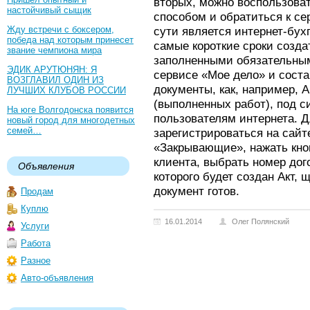
вторых, можно воспользова
настойчивый сыщик
способом и обратиться к се
Жду встречи с боксером,
сути является интернет-бух
победа над которым принесет
самые короткие сроки созда
звание чемпиона мира
заполненными обязательным
ЭДИК АРУТЮНЯН: Я
сервисе «Мое дело» и соста
ВОЗГЛАВИЛ ОДИН ИЗ
документы, как, например, А
ЛУЧШИХ КЛУБОВ РОССИИ
(выполненных работ), под 
На юге Волгодонска появится
пользователям интернета. Д
новый город для многодетных
семей…
зарегистрироваться на сайт
«Закрывающие», нажать кноп
клиента, выбрать номер дого
Объявления
которого будет создан Акт, 
документ готов.
Продам
Куплю
16.01.2014
Олег Полянский
Услуги
Работа
Разное
Авто-объявления