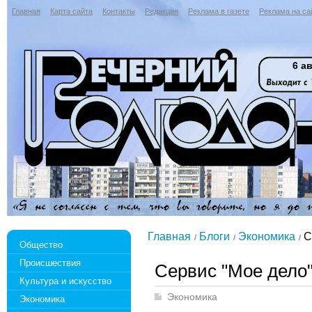
Главная
Карта сайта
Контакты
Редакция
Реклама в газете
Реклама на са
6 ав
Главная
Блоги
Экономика
С
Общество
Происшествия
Сервис "Мое дело
Культура и искусство
Экономика
Экономика