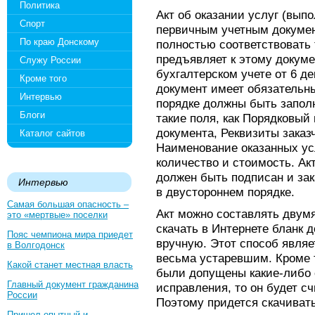
Политика
Акт об оказании услуг (вып
Спорт
первичным учетным докумен
По краю Донскому
полностью соответствовать
предъявляет к этому докум
Служу России
бухгалтерском учете от 6 де
Кроме того
документ имеет обязательны
Интервью
порядке должны быть заполн
Блоги
такие поля, как Порядковый
документа, Реквизиты заказ
Каталог сайтов
Наименование оказанных ус
количество и стоимость. Ак
должен быть подписан и зак
Интервью
в двустороннем порядке.
Самая большая опасность –
Акт можно составлять двум
это «мертвые» поселки
скачать в Интернете бланк д
Пояс чемпиона мира приедет
вручную. Этот способ явля
в Волгодонск
весьма устаревшим. Кроме т
Какой станет местная власть
были допущены какие-либо
Главный документ гражданина
исправления, то он будет с
России
Поэтому придется скачивать
Пришел опытный и