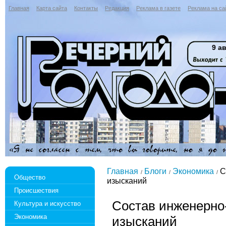
Главная
Карта сайта
Контакты
Редакция
Реклама в газете
Реклама на са
9 ав
Главная
Блоги
Экономика
С
Общество
изысканий
Происшествия
Состав инженерно
Культура и искусство
Экономика
изысканий