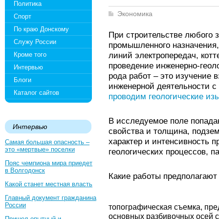
Политика
Экономика
Спорт
По краю Донскому
При строительстве любого з
Служу России
промышленного назначения, 
линий электропередач, котт
Кроме того
проведение инженерно-геоло
Интервью
рода работ – это изучение 
Блоги
инженерной деятельности с
Каталог сайтов
проводим геологические из
В исследуемое поле попада
Интервью
свойства и толщина, подзе
характер и интенсивность 
Самая большая опасность –
это «мертвые» поселки
геологических процессов, п
Пояс чемпиона мира приедет
в Волгодонск
Какие работы предполагают
Какой станет местная власть
Главный документ гражданина
России
топографическая съемка, пр
основных разбивочных осей 
Пришел опытный и