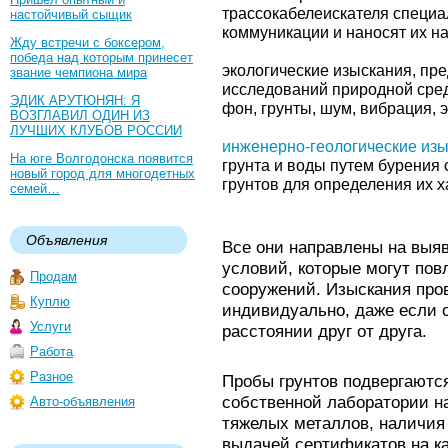
трассокабелеискателя специ
настойчивый сыщик
коммуникации и наносят их на
Жду встречи с боксером,
победа над которым принесет
экологические изыскания, пр
звание чемпиона мира
исследований природной сред
ЭДИК АРУТЮНЯН: Я
фон, грунты, шум, вибрация, 
ВОЗГЛАВИЛ ОДИН ИЗ
ЛУЧШИХ КЛУБОВ РОССИИ
инженерно-геологические из
На юге Волгодонска появится
грунта и воды путем бурения 
новый город для многодетных
грунтов для определения их х
семей…
Объявления
Все они направлены на выя
условий, которые могут пов
Продам
сооружений. Изыскания пров
Куплю
индивидуально, даже если 
Услуги
расстоянии друг от друга.
Работа
Разное
Пробы грунтов подвергаютс
собственной лаборатории н
Авто-объявления
тяжелых металлов, наличия
выдачей сертификатов на к