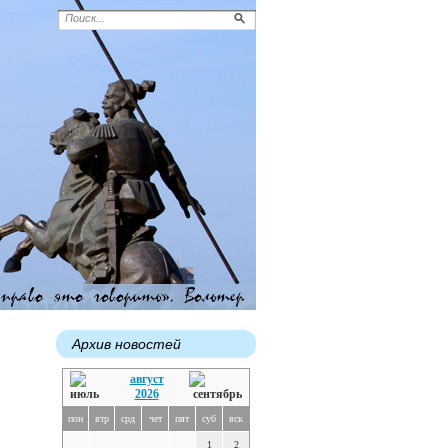
Архив новостей
август
2026
пон
втр
срд
чет
пят
суб
вск
1
2