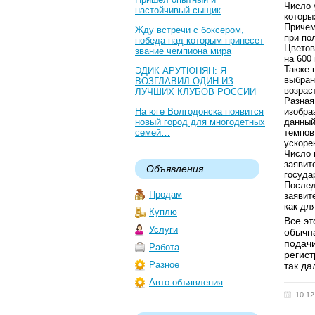
Число 
настойчивый сыщик
которы
Причем
Жду встречи с боксером,
при по
победа над которым принесет
Цветов
звание чемпиона мира
на 600
Также 
ЭДИК АРУТЮНЯН: Я
выбран
ВОЗГЛАВИЛ ОДИН ИЗ
возрас
ЛУЧШИХ КЛУБОВ РОССИИ
Разная
На юге Волгодонска появится
изобра
новый город для многодетных
данный
семей…
темпов
ускоре
Число 
заявит
Объявления
госуда
Послед
Продам
заявит
как дл
Куплю
Все эт
Услуги
обычна
подачи
Работа
регист
Разное
так да
Авто-объявления
10.12