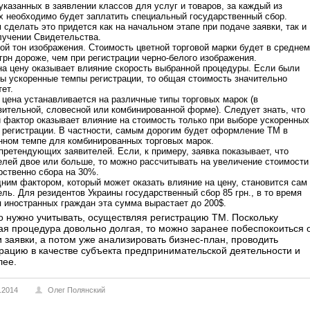
указанных в заявлении классов для услуг и товаров, за каждый из
х необходимо будет заплатить специальный государственный сбор.
 сделать это придется как на начальном этапе при подаче заявки, так и
лучении Свидетельства.
ой тон изображения. Стоимость цветной торговой марки будет в среднем
 грн дороже, чем при регистрации черно-белого изображения.
на цену оказывает влияние скорость выбранной процедуры. Если были
ы ускоренные темпы регистрации, то общая стоимость значительно
тет.
 цена устанавливается на различные типы торговых марок (в
зительной, словесной или комбинированной форме). Следует знать, что
 фактор оказывает влияние на стоимость только при выборе ускоренных
 регистрации. В частности, самым дорогим будет оформление ТМ в
нном темпе для комбинированных торговых марок.
претендующих заявителей. Если, к примеру, заявка показывает, что
елей двое или больше, то можно рассчитывать на увеличение стоимости
рственно сбора на 30%.
ним фактором, который может оказать влияние на цену, становится сам
ель. Для резидентов Украины государственный сбор 85 грн., в то время
я иностранных граждан эта сумма вырастает до 200$.
о нужно учитывать, осуществляя регистрацию ТМ. Поскольку
я процедура довольно долгая, то можно заранее побеспокоиться 
 заявки, а потом уже анализировать бизнес-план, проводить
рацию в качестве субъекта предпринимательской деятельности и
лее.
.2014
Олег Полянский