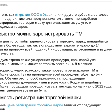
омика
того, как
открытие ООО в Украине
или другого субъекта осталось
и, предприятию или предпринимателю может понадобится
стрировать торговую марку для оказываемых услуг или
водимых товаров.
быстро можно зарегистрировать ТМ
 для того, чтобы зарегистрировать торговую марку, понадобится
ить более года, так как в стандартном варианте нужно до 14
в на проверку всей поданной информации, изготовление и выдачу
ельства.
дусмотрена также ускоренная процедура, срок корой уже
ельно меньше и может составить всего лишь 9 месяцев.
торых случаях возможно также провести регистрацию ТМ в
йшие сроки. Тут на проведение всей процедуры уйдет до 5-ти
ев. Обычно этот способ применяют с последующим
рированием доменных имен в зоне «.ua». Когда-то подобные
йшие процедуры проводились за 2 месяца, но начиная с 2012 года
ент увеличил время до 5-ти.
мость регистрации торговой марки
аине
цена регистрации торговой марки
зависит от следующих
ров.