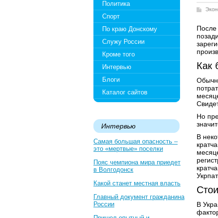
Политика
Экон
Спорт
После 
По краю Донскому
позад
Служу России
зареги
произ
Кроме того
Как 
Интервью
Блоги
Обычно
потрат
Каталог сайтов
месяце
Свидет
Но пре
значит
Интервью
В неко
Самая большая опасность –
кратча
это «мертвые» поселки
месяц
регист
Пояс чемпиона мира приедет
кратча
в Волгодонск
Укрпат
Какой станет местная власть
Стои
Главный документ гражданина
России
В Укр
факто
Пришел опытный и