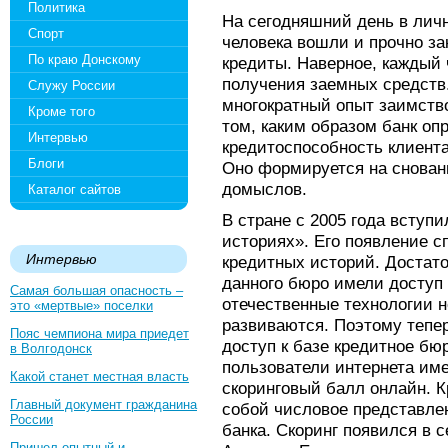
Политика
На сегодняшний день в лич
Спорт
человека вошли и прочно за
По краю Донскому
кредиты. Наверное, каждый 
получения заемных средств
Служу России
многократный опыт заимство
Кроме того
том, каким образом банк оп
Интервью
кредитоспособность клиента
Блоги
Оно формируется на снован
домыслов.
Каталог сайтов
В стране с 2005 года вступ
историях». Его появление 
Интервью
кредитных историй. Достат
данного бюро имели доступ
Самая большая опасность –
отечественные технологии н
это «мертвые» поселки
развиваются. Поэтому тепе
Пояс чемпиона мира приедет
доступ к базе кредитное бюр
в Волгодонск
пользователи интернета им
Какой станет местная власть
скоринговый балл онлайн. К
Главный документ гражданина
собой числовое представле
России
банка. Скоринг появился в 
Пришел опытный и