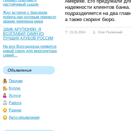
Америке. Его придумали для
настойчивый сыщик
надежности клиентов банка.
Жду встречи с боксером,
подразделяется на два глав
победа над которым принесет
а также скоринг бюро.
звание чемпиона мира
ЭДИК АРУТЮНЯН: Я
21.01.2014
Олег Полянский
ВОЗГЛАВИЛ ОДИН ИЗ
ЛУЧШИХ КЛУБОВ РОССИИ
На юге Волгодонска появится
новый город для многодетных
семей…
Объявления
Продам
Куплю
Услуги
Работа
Разное
Авто-объявления