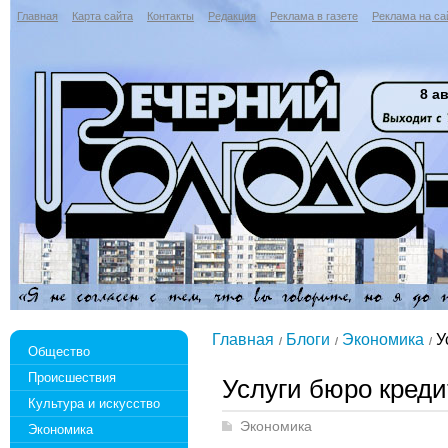
Главная
Карта сайта
Контакты
Редакция
Реклама в газете
Реклама на са
8 ав
Главная
Блоги
Экономика
У
Общество
Происшествия
Услуги бюро кред
Культура и искусство
Экономика
Экономика