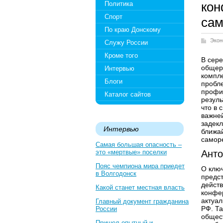
кон
Политика
Спорт
сам
По краю Донскому
Экон
Служу России
Кроме того
В сере
общер
Интервью
компле
Блоги
пробл
профи
Каталог сайтов
резуль
что в 
важней
задек
Интервью
ближай
самор
Самая большая опасность –
это «мертвые» поселки
Анто
Пояс чемпиона мира приедет
О клю
в Волгодонск
предст
дейст
Какой станет местная власть
конфер
актуал
Главный документ гражданина
РФ. Та
России
общест
Пришел опытный и