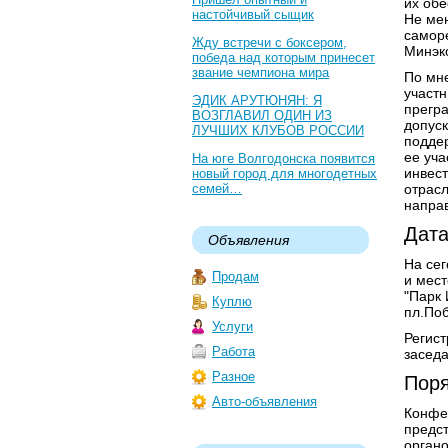
их об
настойчивый сыщик
Не ме
саморе
Жду встречи с боксером,
Минэк
победа над которым принесет
звание чемпиона мира
По мне
участн
ЭДИК АРУТЮНЯН: Я
прегра
ВОЗГЛАВИЛ ОДИН ИЗ
допуск
ЛУЧШИХ КЛУБОВ РОССИИ
поддер
ее уча
На юге Волгодонска появится
инвест
новый город для многодетных
семей…
отрас
напра
Дата
Объявления
На сег
Продам
и мест
"Парк 
Куплю
пл.Поб
Услуги
Регист
Работа
заседа
Разное
Поря
Авто-объявления
Конфер
предс
органо