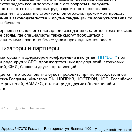
ству задать все интересующие его вопросы и получить
ентные ответы из первых рук, а кроме того - внести свои
ожения по развитию строительной отрасли, прокомментировать
ния в законодательстве и другие тенденции саморегулирования с
ы бизнеса.
вершению основного пленарного заседания состоятся тематически
е столы, где специалисты также смогут пообщаться с
тавителями власти по более узким прикладным вопросам.
низаторы и партнеры
изатором и модератором конференции выступает
НП "БОП"
при
и ряда других СРО, производственных предприятий, страховых
ий, СМИ, банков и других организаций.
ается, что мероприятие будет проходить при непосредственной
ржке Госдумы, Минстроя РФ, НОПРИЗ, НОСТРОЙ, НОЭ, Российско
 строителей, НАМИКС, а также ряда других объединений и
тв.
.2015
Олег Полянский
Адрес:
347370 Россия, г. Волгодонск, ул. Ленина, 100
Подписывайтесь пожа