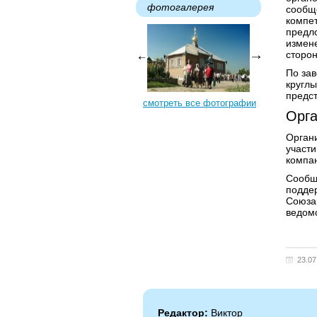
фотогалерея
сообще
компет
предл
измене
сторон
По за
круглы
предс
смотреть все фотографии
Орга
Орган
участи
компан
Сообщ
подде
Союза
ведомс
23.07
Редактор:
Виктор