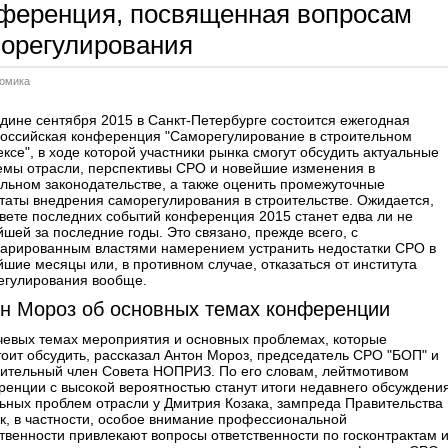
ференция, посвященная вопросам
орегулирования
омика
дине сентября 2015 в Санкт-Петербурге состоится ежегодная
оссийская конференция "Саморегулирование в строительном
ксе", в ходе которой участники рынка смогут обсудить актуальные
емы отрасли, перспективы СРО и новейшие изменения в
льном законодательстве, а также оценить промежуточные
таты внедрения саморегулирования в строительстве. Ожидается,
свете последних событий конференция 2015 станет едва ли не
шей за последние годы. Это связано, прежде всего, с
ларированным властями намерением устранить недостатки СРО в
шие месяцы или, в противном случае, отказаться от института
егулирования вообще.
н Мороз об основных темах конференции
чевых темах мероприятия и основных проблемах, которые
оит обсудить, рассказал Антон Мороз, председатель СРО "БОП" и
вительный член Совета НОПРИЗ. По его словам, лейтмотивом
енции с высокой вероятностью станут итоги недавнего обсуждени
ьных проблем отрасли у Дмитрия Козака, зампреда Правительства
к, в частности, особое внимание профессиональной
венности привлекают вопросы ответственности по госконтрактам 