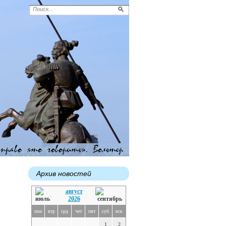
Архив новостей
август
2026
пон
втр
срд
чет
пят
суб
вск
1
2