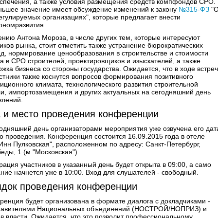
еспечения, а также условия размещения средств компфондов СРО.
ньшее значение имеет обсуждение изменений к закону
№315-ФЗ
"
гулируемых организациях", которые предлагает внести
ономразвития.
нию Антона Мороза, в числе других тем, которые интересуют
иков рынка, стоит отметить также устранение бюрократических
д, нормирование ценообразования в строительстве и стоимости
а в СРО строителей, проектировщиков и изыскателей, а также
жка бизнеса со стороны государства. Ожидается, что в ходе встре
стники также коснутся вопросов формирования позитивного
иционного климата, технологического развития строительной
ли, импортозамещения и других актуальных на сегодняшний день
влений.
 и место проведения конференции
одняшний день организаторами мероприятия уже озвучена его дат
о проведения. Конференция состоится 16.09.2015 года в отеле
Инн Пулковская", расположенном по адресу: Санкт-Петербург,
еды, 1 (м."Московская").
рация участников в указанный день будет открыта в 09:00, а само
ние начнется уже в 10:00. Вход для слушателей - свободный.
док проведения конференции
енция будет организована в формате диалога с докладчиками -
тавителями Национальных объединений (НОСТРОЙ/НОПРИЗ) и
в власти. Ожидается, что это позволит профессиональному