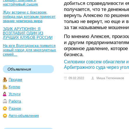
добиться справедливости ем
настойчивый сыщик
получается, что те денежны
Жду встречи с боксером,
вернуть Алексею по решени
победа над которым принесет
только не вернут, но еще и
звание чемпиона мира
за так называемые мошенни
ЭДИК АРУТЮНЯН: Я
ВОЗГЛАВИЛ ОДИН ИЗ
По мнению Алексея, произо
ЛУЧШИХ КЛУБОВ РОССИИ
и другим предпринимателям.
На юге Волгодонска появится
огромное давление, которое
новый город для многодетных
бизнеса.
семей…
Силовики совсем обнаглели 
Арбитражного суда через уго
Объявления
09.02.2022
Миша Тютюнников
Продам
Куплю
Услуги
Работа
Разное
Авто-объявления