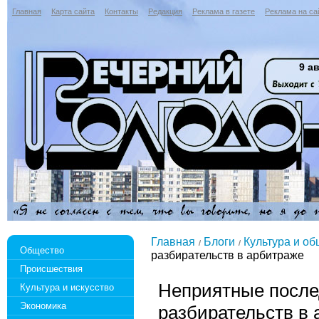
Главная
Карта сайта
Контакты
Редакция
Реклама в газете
Реклама на са
9 ав
Главная
Блоги
Культура и о
Общество
разбирательств в арбитраже
Происшествия
Неприятные после
Культура и искусство
Экономика
разбирательств в