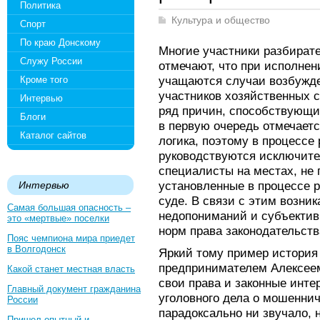
Политика
Культура и общество
Спорт
По краю Донскому
Многие участники разбират
Служу России
отмечают, что при исполнен
учащаются случаи возбужде
Кроме того
участников хозяйственных 
Интервью
ряд причин, способствующи
Блоги
в первую очередь отмечаетс
Каталог сайтов
логика, поэтому в процессе
руководствуются исключител
специалисты на местах, не
установленные в процессе 
Интервью
суде. В связи с этим возник
Самая большая опасность –
недопониманий и субъекти
это «мертвые» поселки
норм права законодательств
Пояс чемпиона мира приедет
в Волгодонск
Яркий тому пример история 
предпринимателем Алексее
Какой станет местная власть
свои права и законные инте
Главный документ гражданина
уголовного дела о мошеннич
России
парадоксально ни звучало, 
Пришел опытный и