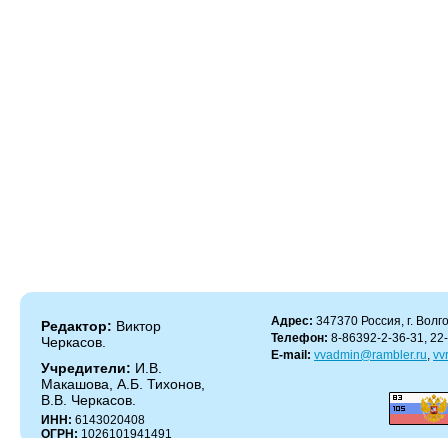
Адрес:
347370 Россия, г. Волго
Редактор:
Виктор
Телефон:
8-86392-2-36-31, 22
Черкасов.
E-mail:
vvadmin@rambler.ru
,
vv
Учредители:
И.В.
Макашова, А.Б. Тихонов,
В.В. Черкасов.
ИНН:
6143020408
ОГРН:
1026101941491