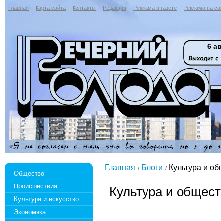
Главная
Карта сайта
Контакты
Редакция
Реклама в газете
Реклама на са
6 ав
Главная
Блоги
Культура и об
Общество
Происшествия
Культура и общес
Культура и искусство
Экономика