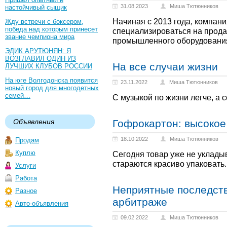
31.08.2023
Миша Тютюнников
настойчивый сыщик
Начиная с 2013 года, компан
Жду встречи с боксером,
победа над которым принесет
специализироваться на прода
звание чемпиона мира
промышленного оборудовани
ЭДИК АРУТЮНЯН: Я
ВОЗГЛАВИЛ ОДИН ИЗ
На все случаи жизни
ЛУЧШИХ КЛУБОВ РОССИИ
На юге Волгодонска появится
23.11.2022
Миша Тютюнников
новый город для многодетных
семей…
С музыкой по жизни легче, а
Объявления
Гофрокартон: высокое
18.10.2022
Миша Тютюнников
Продам
Куплю
Сегодня товар уже не укладыв
стараются красиво упаковать.
Услуги
Работа
Неприятные последств
Разное
арбитраже
Авто-объявления
09.02.2022
Миша Тютюнников