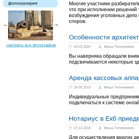
фотогалерея
Многие участники разбирател
что при исполнении решений 
возбуждения уголовных дело 
споров.
Особенности архитек
смотреть все фотографии
04.03.2020
Миша Тютюнников
Вы наверняка обращали внима
подсвечиваются некоторые зд
Аренда кассовых аппа
28.05.2019
Миша Тютюнников
Индивидуальные предпринима
подключаться к системе онлай
Нотариус в Екб приед
07.12.2018
Миша Тютюнников
Для осуществления многих де