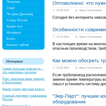
Политика
Оптоволокно: что нужн
Спорт
14.08.2024
Миша Тютюнников
По краю Донскому
Сегодня без интернета невоз
Служу России
Кроме того
Особенности совреме
Интервью
31.01.2024
Миша Тютюнников
Блоги
В настоящее время на многих
Каталог сайтов
опасным производством, треб
Как можно обогреть т
Интервью
12.09.2023
Миша Тютюнников
Самая большая опасность –
это «мертвые» поселки
Если трубопровод расположен 
Пояс чемпиона мира приедет
зимнее время температуры во
в Волгодонск
смысл установить систему до
Какой станет местная власть
"Эир-Парт": лучшее к
Главный документ гражданина
России
оборудование
Пришел опытный и