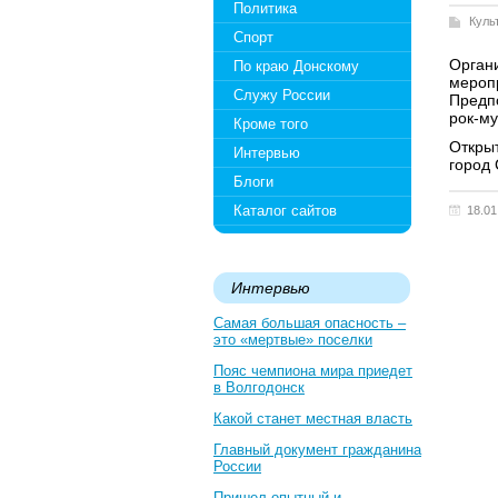
Политика
Куль
Спорт
Орган
По краю Донскому
меропр
Служу России
Предпо
рок-му
Кроме того
Откры
Интервью
город
Блоги
Каталог сайтов
18.01
Интервью
Самая большая опасность –
это «мертвые» поселки
Пояс чемпиона мира приедет
в Волгодонск
Какой станет местная власть
Главный документ гражданина
России
Пришел опытный и