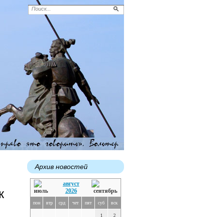
Архив новостей
август
к
2026
пон
втр
срд
чет
пят
суб
вск
1
2