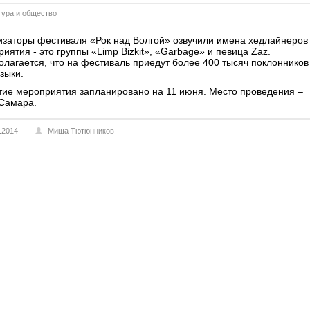
тура и общество
изаторы фестиваля «Рок над Волгой» озвучили имена хедлайнеров
иятия - это группы «Limp Bizkit», «Garbage» и певица Zaz.
лагается, что на фестиваль приедут более 400 тысяч поклонников
зыки.
тие мероприятия запланировано на 11 июня. Место проведения –
 Самара.
.2014
Миша Тютюнников