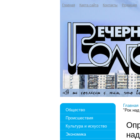
Главная
Карта сайта
Контакты
Редакция
Главная
Общество
"Рок над
Происшествия
Опр
Культура и искусство
над
Экономика