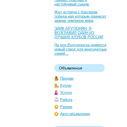
настойчивый сыщик
Жду встречи с боксером,
победа над которым принесет
звание чемпиона мира
ЭДИК АРУТЮНЯН: Я
ВОЗГЛАВИЛ ОДИН ИЗ
ЛУЧШИХ КЛУБОВ РОССИИ
На юге Волгодонска появится
новый город для многодетных
семей…
Объявления
Продам
Куплю
Услуги
Работа
Разное
Авто-объявления