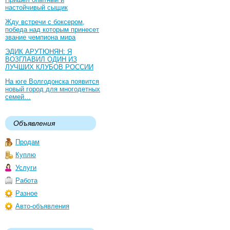
настойчивый сыщик
Жду встречи с боксером,
победа над которым принесет
звание чемпиона мира
ЭДИК АРУТЮНЯН: Я
ВОЗГЛАВИЛ ОДИН ИЗ
ЛУЧШИХ КЛУБОВ РОССИИ
На юге Волгодонска появится
новый город для многодетных
семей…
Объявления
Продам
Куплю
Услуги
Работа
Разное
Авто-объявления