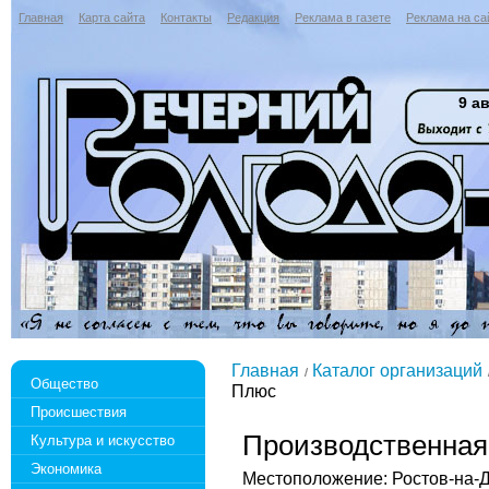
Главная
Карта сайта
Контакты
Редакция
Реклама в газете
Реклама на са
9 ав
Главная
Каталог организаций
Общество
Плюс
Происшествия
Производственная
Культура и искусство
Экономика
Местоположение: Ростов-на-До