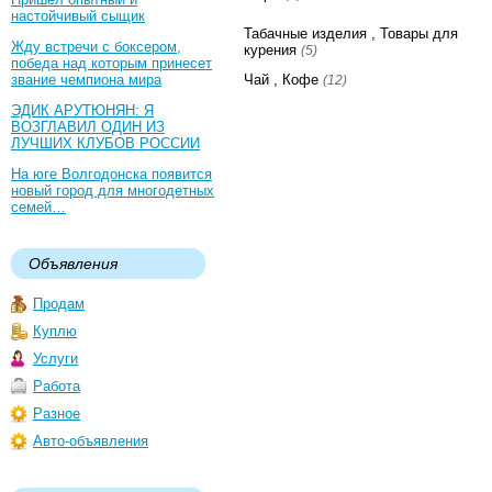
настойчивый сыщик
Табачные изделия , Товары для
Жду встречи с боксером,
курения
(5)
победа над которым принесет
звание чемпиона мира
Чай , Кофе
(12)
ЭДИК АРУТЮНЯН: Я
ВОЗГЛАВИЛ ОДИН ИЗ
ЛУЧШИХ КЛУБОВ РОССИИ
На юге Волгодонска появится
новый город для многодетных
семей…
Объявления
Продам
Куплю
Услуги
Работа
Разное
Авто-объявления