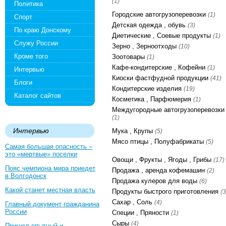
(1)
Политика
Городские автогрузоперевозки
(1)
Спорт
Детская одежда , обувь
(3)
По краю Донскому
Диетические , Соевые продукты
(1)
Служу России
Зерно , Зерноотходы
(10)
Кроме того
Зоотовары
(1)
Кафе-кондитерские , Кофейни
(1)
Интервью
Киоски фастфудной продукции
(41)
Блоги
Кондитерские изделия
(19)
Каталог сайтов
Косметика , Парфюмерия
(1)
Междугородные автогрузоперевозки
(1)
Интервью
Мука , Крупы
(5)
Мясо птицы , Полуфабрикаты
(5)
Самая большая опасность –
это «мертвые» поселки
Овощи , Фрукты , Ягоды , Грибы
(17)
Пояс чемпиона мира приедет
Продажа , аренда кофемашин
(2)
в Волгодонск
Продажа кулеров для воды
(6)
Какой станет местная власть
Продукты быстрого приготовления
(3
Сахар , Соль
(4)
Главный документ гражданина
России
Специи , Пряности
(1)
Сыры
(4)
Пришел опытный и