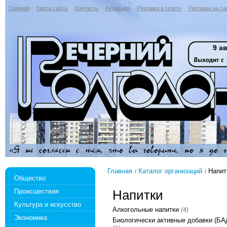
Главная
Карта сайта
Контакты
Редакция
Реклама в газете
Реклама на са
9 ав
Главная
Каталог организаций
Напит
Общество
Происшествия
Напитки
Культура и искусство
Алкогольные напитки
(4)
Экономика
Биологически активные добавки (БА