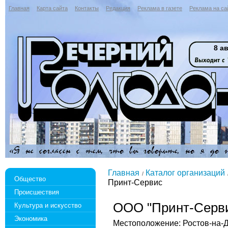
Главная
Карта сайта
Контакты
Редакция
Реклама в газете
Реклама на са
8 ав
Главная
Каталог организаций
Общество
Принт-Сервис
Происшествия
ООО "Принт-Серв
Культура и искусство
Экономика
Местоположение: Ростов-на-Д