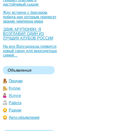
настойчивый сыщик
Жду встречи с боксером,
победа над которым принесет
звание чемпиона мира
ЭДИК АРУТЮНЯН: Я
ВОЗГЛАВИЛ ОДИН ИЗ
ЛУЧШИХ КЛУБОВ РОССИИ
На юге Волгодонска появится
новый город для многодетных
семей…
Объявления
Продам
Куплю
Услуги
Работа
Разное
Авто-объявления