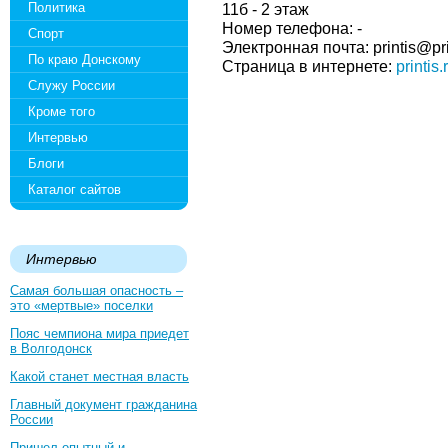
Политика
11б - 2 этаж
Номер телефона: -
Спорт
Электронная почта: printis@pri
По краю Донскому
Страница в интернете:
printis.
Служу России
Кроме того
Интервью
Блоги
Каталог сайтов
Интервью
Самая большая опасность –
это «мертвые» поселки
Пояс чемпиона мира приедет
в Волгодонск
Какой станет местная власть
Главный документ гражданина
России
Пришел опытный и