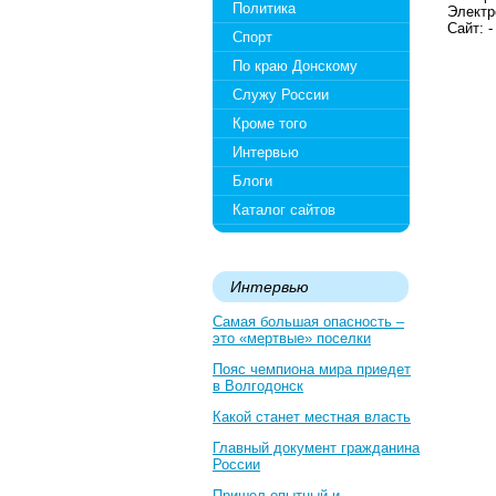
Политика
Электр
Сайт: -
Спорт
По краю Донскому
Служу России
Кроме того
Интервью
Блоги
Каталог сайтов
Интервью
Самая большая опасность –
это «мертвые» поселки
Пояс чемпиона мира приедет
в Волгодонск
Какой станет местная власть
Главный документ гражданина
России
Пришел опытный и