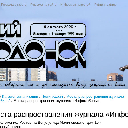
Реклама в газете
Реклама на сайте
Информер новостей
Рейтинг сайтов
9 августа 2026 г.
Каталог организаций
Полиграфия
Места распространения журнала
биль"
Места распространения журнала «Инфомобиль»
ста распространения журнала «Инф
оложение: Ростов-на-Дону, улица Малиновского, дом 15 к
нный номер: -