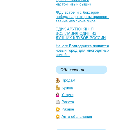
настойчивый сыщик
Жду встречи с боксером,
победа над которым принесет
звание чемпиона мира
ЭДИК АРУТЮНЯН: Я
ВОЗГЛАВИЛ ОДИН ИЗ
ЛУЧШИХ КЛУБОВ РОССИИ
На юге Волгодонска появится
новый город для многодетных
семей…
Объявления
Продам
Куплю
Услуги
Работа
Разное
Авто-объявления