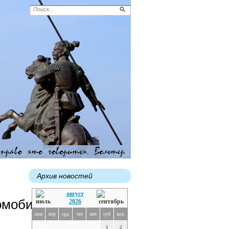
Архив новостей
август
омобиль»"
2026
пон
втр
срд
чет
пят
суб
вск
1
2