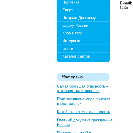
Политика
E-mail: 
Сайт: -
Спорт
По краю Донскому
Служу России
Кроме того
Интервью
Блоги
Каталог сайтов
Интервью
Самая большая опасность –
это «мертвые» поселки
Пояс чемпиона мира приедет
в Волгодонск
Какой станет местная власть
Главный документ гражданина
России
Пришел опытный и