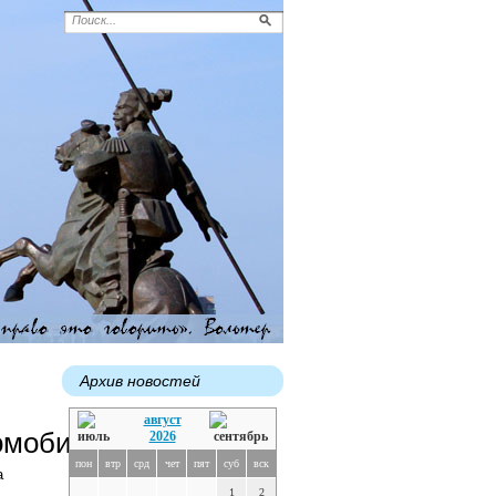
Архив новостей
август
омобиль»"
2026
пон
втр
срд
чет
пят
суб
вск
a
1
2