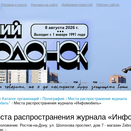
Реклама в газете
Реклама на сайте
Информер новостей
Рейтинг сайтов
8 августа 2026 г.
Каталог организаций
Полиграфия
Места распространения журнала
биль"
Места распространения журнала «Инфомобиль»
ста распространения журнала «Инф
оложение: Ростов-на-Дону, ул. Шолохова проспект, дом 7 - магазин Zebr
н: -