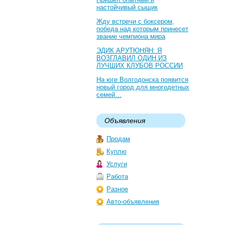
настойчивый сыщик
Жду встречи с боксером,
победа над которым принесет
звание чемпиона мира
ЭДИК АРУТЮНЯН: Я
ВОЗГЛАВИЛ ОДИН ИЗ
ЛУЧШИХ КЛУБОВ РОССИИ
На юге Волгодонска появится
новый город для многодетных
семей…
Объявления
Продам
Куплю
Услуги
Работа
Разное
Авто-объявления