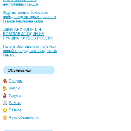
настойчивый сыщик
Жду встречи с боксером,
победа над которым принесет
звание чемпиона мира
ЭДИК АРУТЮНЯН: Я
ВОЗГЛАВИЛ ОДИН ИЗ
ЛУЧШИХ КЛУБОВ РОССИИ
На юге Волгодонска появится
новый город для многодетных
семей…
Объявления
Продам
Куплю
Услуги
Работа
Разное
Авто-объявления