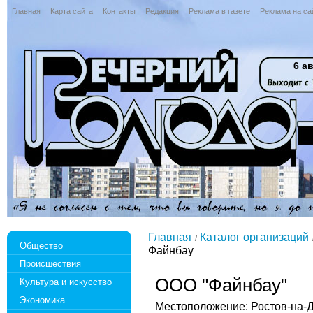
Главная
Карта сайта
Контакты
Редакция
Реклама в газете
Реклама на са
6 ав
Главная
Каталог организаций
Общество
Файнбау
Происшествия
ООО "Файнбау"
Культура и искусство
Экономика
Местоположение: Ростов-на-Дон