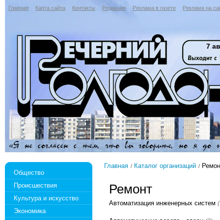
Главная
Карта сайта
Контакты
Редакция
Реклама в газете
Реклама на са
7 ав
Главная
Каталог организаций
Ремон
Общество
Происшествия
Ремонт
Культура и искусство
Автоматизация инженерных систем
(
Экономика