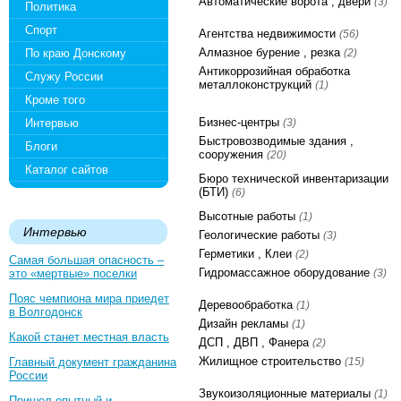
Автоматические ворота , двери
(3)
Политика
Спорт
Агентства недвижимости
(56)
Алмазное бурение , резка
По краю Донскому
(2)
Антикоррозийная обработка
Служу России
металлоконструкций
(1)
Кроме того
Бизнес-центры
Интервью
(3)
Быстровозводимые здания ,
Блоги
сооружения
(20)
Каталог сайтов
Бюро технической инвентаризации
(БТИ)
(6)
Высотные работы
(1)
Интервью
Геологические работы
(3)
Герметики , Клеи
(2)
Самая большая опасность –
Гидромассажное оборудование
это «мертвые» поселки
(3)
Пояс чемпиона мира приедет
Деревообработка
(1)
в Волгодонск
Дизайн рекламы
(1)
Какой станет местная власть
ДСП , ДВП , Фанера
(2)
Жилищное строительство
Главный документ гражданина
(15)
России
Звукоизоляционные материалы
(1)
Пришел опытный и