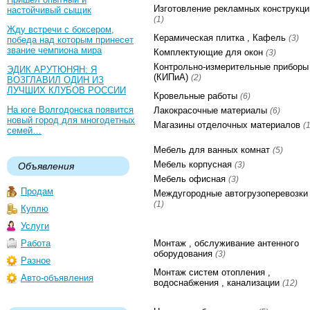
Изготовление рекламных конструкци
настойчивый сыщик
(1)
Жду встречи с боксером,
Керамическая плитка , Кафель
(3)
победа над которым принесет
звание чемпиона мира
Комплектующие для окон
(3)
Контрольно-измерительные приборы
ЭДИК АРУТЮНЯН: Я
(КИПиА)
(2)
ВОЗГЛАВИЛ ОДИН ИЗ
ЛУЧШИХ КЛУБОВ РОССИИ
Кровельные работы
(6)
На юге Волгодонска появится
Лакокрасочные материалы
(6)
новый город для многодетных
Магазины отделочных материалов
(1
семей…
Мебель для ванных комнат
(5)
Мебель корпусная
(3)
Объявления
Мебель офисная
(3)
Продам
Междугородные автогрузоперевозки
(1)
Куплю
Услуги
Работа
Монтаж , обслуживание антенного
оборудования
(3)
Разное
Монтаж систем отопления ,
Авто-объявления
водоснабжения , канализации
(12)