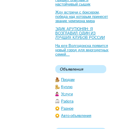
настойчивый сыщик
Жду встречи с боксером,
победа над которым принесет
звание чемпиона мира
ЭДИК АРУТЮНЯН: Я
ВОЗГЛАВИЛ ОДИН ИЗ
ЛУЧШИХ КЛУБОВ РОССИИ
На юге Волгодонска появится
новый город для многодетных
семей…
Объявления
Продам
Куплю
Услуги
Работа
Разное
Авто-объявления