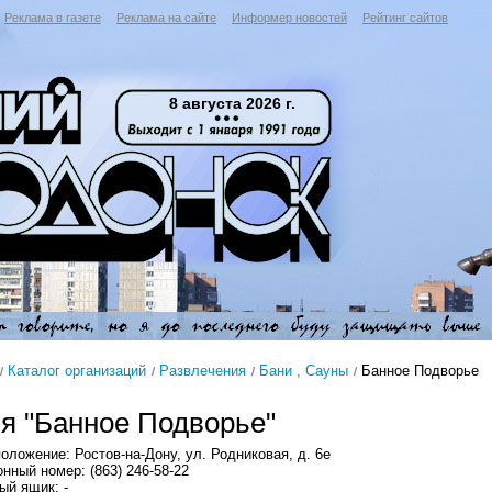
Реклама в газете
Реклама на сайте
Информер новостей
Рейтинг сайтов
8 августа 2026 г.
Каталог организаций
Развлечения
Бани , Сауны
Банное Подворье
я "Банное Подворье"
оложение: Ростов-на-Дону, ул. Родниковая, д. 6е
нный номер: (863) 246-58-22
ый ящик: -