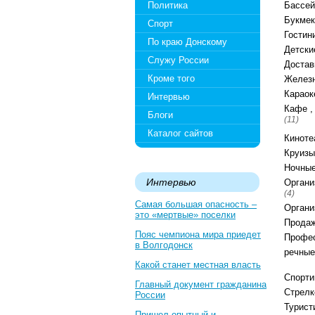
Политика
Бассе
Букмек
Спорт
Гости
По краю Донскому
Детски
Служу России
Достав
Кроме того
Желез
Караок
Интервью
Кафе ,
Блоги
(11)
Каталог сайтов
Кинот
Круизы
Ночны
Интервью
Органи
(4)
Самая большая опасность –
Органи
это «мертвые» поселки
Продаж
Пояс чемпиона мира приедет
Профес
в Волгодонск
речные
Какой станет местная власть
Спорти
Главный документ гражданина
Стрел
России
Турист
Пришел опытный и