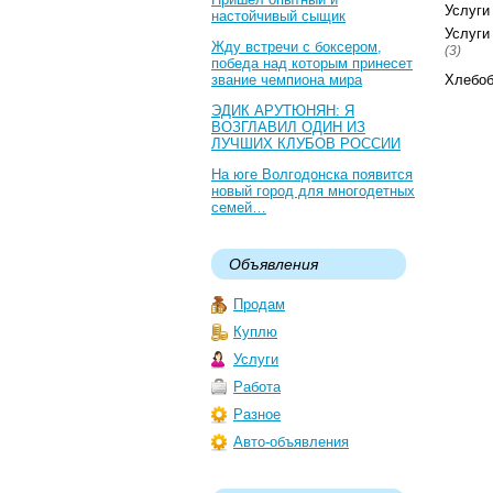
Услуги
настойчивый сыщик
Услуги
Жду встречи с боксером,
(3)
победа над которым принесет
звание чемпиона мира
Хлебо
ЭДИК АРУТЮНЯН: Я
ВОЗГЛАВИЛ ОДИН ИЗ
ЛУЧШИХ КЛУБОВ РОССИИ
На юге Волгодонска появится
новый город для многодетных
семей…
Объявления
Продам
Куплю
Услуги
Работа
Разное
Авто-объявления