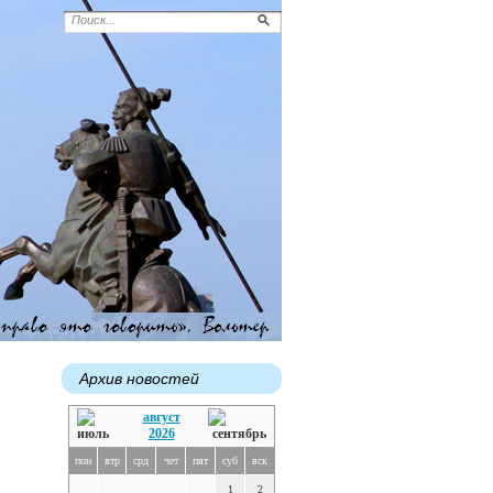
Архив новостей
август
2026
пон
втр
срд
чет
пят
суб
вск
1
2