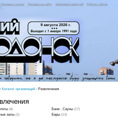
Реклама в газете
Реклама на сайте
Информер новостей
Рейтинг сайтов
9 августа 2026 г.
Каталог организаций
Развлечения
влечения
илеты
Бани , Сауны
(4)
(17)
тные залы
Бары
(1)
(13)