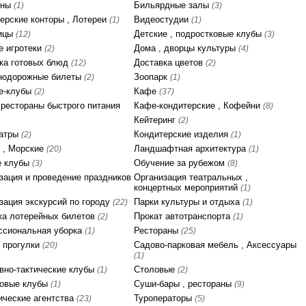
йны
Бильярдные залы
(1)
(3)
ерские конторы , Лотереи
Видеостудии
(1)
(1)
ницы
Детские , подростковые клубы
(12)
(3)
е игротеки
Дома , дворцы культуры
(2)
(4)
ка готовых блюд
Доставка цветов
(12)
(2)
нодорожные билеты
Зоопарк
(2)
(1)
е-клубы
Кафе
(2)
(37)
 рестораны быстрого питания
Кафе-кондитерские , Кофейни
(8)
Кейтеринг
(2)
еатры
Кондитерские изделия
(2)
(1)
 , Морские
Ландшафтная архитектура
(20)
(1)
е клубы
Обучение за рубежом
(3)
(8)
зация и проведение праздников
Организация театральных ,
концертных мероприятий
(1)
зация экскурсий по городу
Парки культуры и отдыха
(22)
(1)
а лотерейных билетов
Прокат автотранспорта
(2)
(1)
сиональная уборка
Рестораны
(1)
(25)
 прогулки
Садово-парковая мебель , Аксессуары
(20)
(1)
вно-тактические клубы
Столовые
(1)
(2)
ковые клубы
Суши-бары , рестораны
(1)
(9)
ические агентства
Туроператоры
(23)
(5)