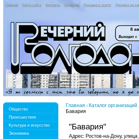
Главная
Карта сайта
Контакты
Редакция
Реклама в газете
Реклама на са
8 ав
Главная
Каталог организаций
Общество
Бавария
Происшествия
"Бавария"
Культура и искусство
Экономика
Адрес: Ростов-на-Дону, улица