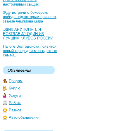
настойчивый сыщик
Жду встречи с боксером,
победа над которым принесет
звание чемпиона мира
ЭДИК АРУТЮНЯН: Я
ВОЗГЛАВИЛ ОДИН ИЗ
ЛУЧШИХ КЛУБОВ РОССИИ
На юге Волгодонска появится
новый город для многодетных
семей…
Объявления
Продам
Куплю
Услуги
Работа
Разное
Авто-объявления