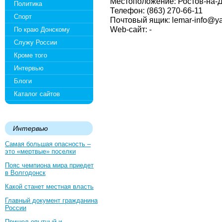
Местоположение: Ростов-на-Д
Политика
Телефон: (863) 270-66-11
Спорт
Почтовый ящик: lemar-info@ya
Web-сайт: -
По краю Донскому
Служу России
Кроме того
Интервью
Блоги
Каталог сайтов
Интервью
Самая большая опасность –
это «мертвые» поселки
Пояс чемпиона мира приедет
в Волгодонск
Какой станет местная власть
Главный документ гражданина
России
Пришел опытный и