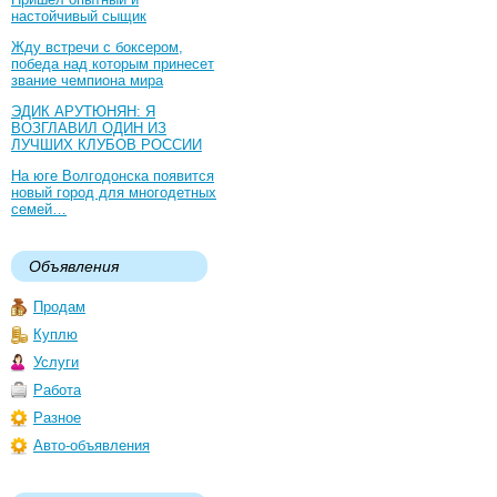
настойчивый сыщик
Жду встречи с боксером,
победа над которым принесет
звание чемпиона мира
ЭДИК АРУТЮНЯН: Я
ВОЗГЛАВИЛ ОДИН ИЗ
ЛУЧШИХ КЛУБОВ РОССИИ
На юге Волгодонска появится
новый город для многодетных
семей…
Объявления
Продам
Куплю
Услуги
Работа
Разное
Авто-объявления