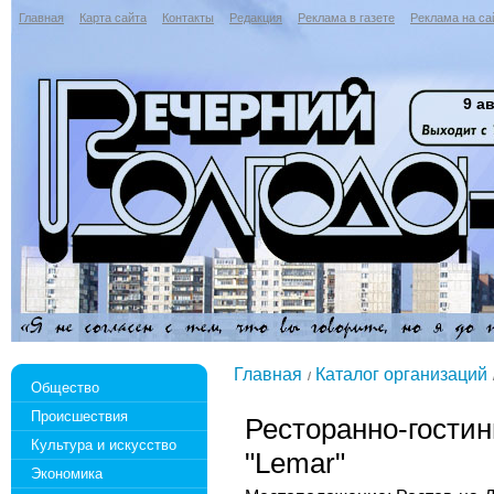
Главная
Карта сайта
Контакты
Редакция
Реклама в газете
Реклама на са
9 ав
Главная
Каталог организаций
Общество
Происшествия
Ресторанно-гости
Культура и искусство
"Lemar"
Экономика