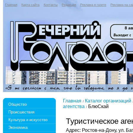
Главная
Карта сайта
Контакты
Редакция
Реклама в газете
Реклама на са
8 ав
Главная
Каталог организаций
Общество
агентства
БлюСкай
Происшествия
Туристическое аге
Культура и искусство
Экономика
Адрес: Ростов-на-Дону, ул. Ба