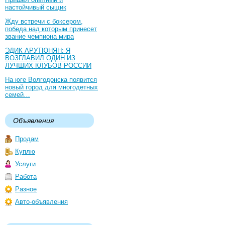
настойчивый сыщик
Жду встречи с боксером,
победа над которым принесет
звание чемпиона мира
ЭДИК АРУТЮНЯН: Я
ВОЗГЛАВИЛ ОДИН ИЗ
ЛУЧШИХ КЛУБОВ РОССИИ
На юге Волгодонска появится
новый город для многодетных
семей…
Объявления
Продам
Куплю
Услуги
Работа
Разное
Авто-объявления