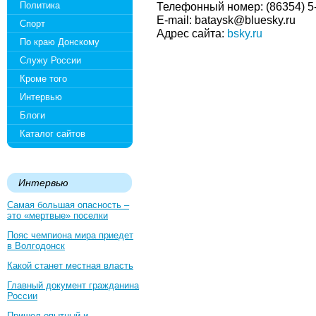
Политика
Телефонный номер: (86354) 5
E-mail: bataysk@bluesky.ru
Спорт
Адрес сайта:
bsky.ru
По краю Донскому
Служу России
Кроме того
Интервью
Блоги
Каталог сайтов
Интервью
Самая большая опасность –
это «мертвые» поселки
Пояс чемпиона мира приедет
в Волгодонск
Какой станет местная власть
Главный документ гражданина
России
Пришел опытный и