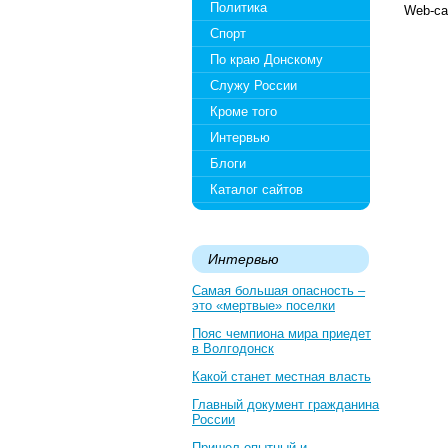
Политика
Web-са
Спорт
По краю Донскому
Служу России
Кроме того
Интервью
Блоги
Каталог сайтов
Интервью
Самая большая опасность –
это «мертвые» поселки
Пояс чемпиона мира приедет
в Волгодонск
Какой станет местная власть
Главный документ гражданина
России
Пришел опытный и