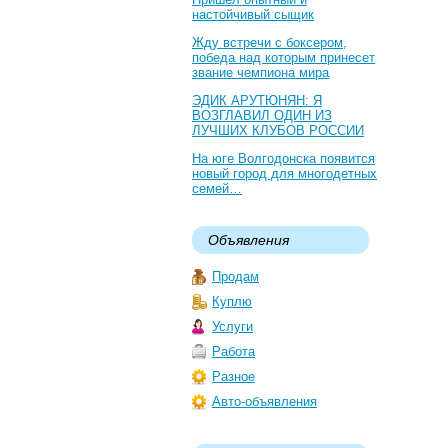
настойчивый сыщик
Жду встречи с боксером,
победа над которым принесет
звание чемпиона мира
ЭДИК АРУТЮНЯН: Я
ВОЗГЛАВИЛ ОДИН ИЗ
ЛУЧШИХ КЛУБОВ РОССИИ
На юге Волгодонска появится
новый город для многодетных
семей…
Объявления
Продам
Куплю
Услуги
Работа
Разное
Авто-объявления