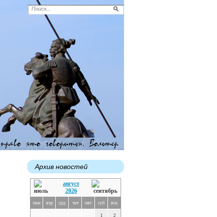
Архив новостей
август
2026
пон
втр
срд
чет
пят
суб
вск
1
2