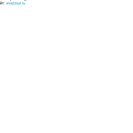
йт:
evaztour.ru