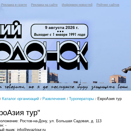
Реклама в газете
Реклама на сайте
Информер новостей
Рейтинг сайтов
9 августа 2026 г.
Каталог организаций
Развлечения
Туроператоры
ЕвроАзия тур
роАзия тур"
оложение: Ростов-на-Дону, ул. Большая Садовая, д. 113
н: -
ый ящик: info@evaztour.ru