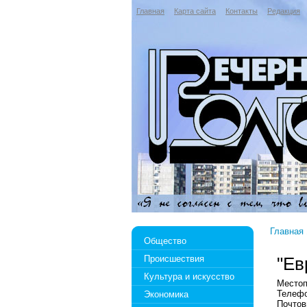
Главная
Карта сайта
Контакты
Редакция
Главная
Общество
Происшествия
"Ев
Культура и искусство
Местоп
Телефо
Экономика
Почтов